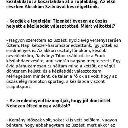
kézilabdától a kosárlabdán át a röplabdáig. Az első
részben Ábrahám Szilviával beszélgettünk.
- Kezdjük a legelején: Tizenkét évesen az úszás
helyett a kézilabdát választottad. Miért váltottál?
- Nagyon szerettem az úszást, nyolc évig versenyszerűen
űztem. Napi kétszer-háromszor edzettünk, így jöttek az
eredmények is. Az akkori osztályfőnököm, később
nevelőedzőm, Radványi Tibor csábított le a Fradi
kézilabdaedzésére, ami szintén nagyon megtetszett. Egy
évig párhuzamosan csináltam mind a kettőt, de végül
döntenem kellett, és a kézilabdát választottam.
Mérlegeltem mindent, de talán a fő ok az volt, hogy az
úszás elég monoton sportág, a kézilabda viszont
csapatsport.
- Az eredményeid bizonyítják, hogy jól döntöttél.
Nehezen élted meg a váltást?
- Kemény időszak volt, sokat ki is vett belőlem. Nagyon
bántam, hogy abbahagytam az úszást, mert akkor az