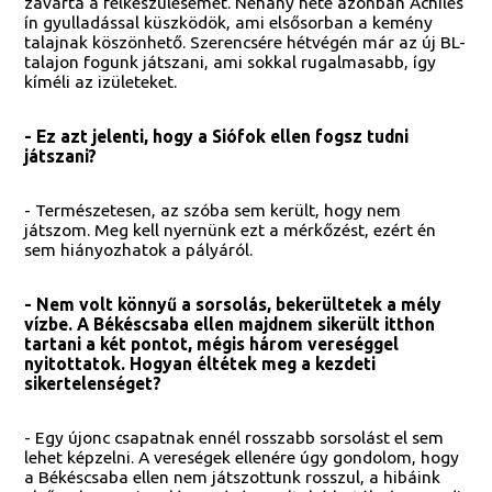
zavarta a felkészülésemet. Néhány hete azonban Achiles
ín gyulladással küszködök, ami elsősorban a kemény
talajnak köszönhető. Szerencsére hétvégén már az új BL-
talajon fogunk játszani, ami sokkal rugalmasabb, így
kíméli az izületeket.
- Ez azt jelenti, hogy a Siófok ellen fogsz tudni
játszani?
- Természetesen, az szóba sem került, hogy nem
játszom. Meg kell nyernünk ezt a mérkőzést, ezért én
sem hiányozhatok a pályáról.
- Nem volt könnyű a sorsolás, bekerültetek a mély
vízbe. A Békéscsaba ellen majdnem sikerült itthon
tartani a két pontot, mégis három vereséggel
nyitottatok. Hogyan éltétek meg a kezdeti
sikertelenséget?
- Egy újonc csapatnak ennél rosszabb sorsolást el sem
lehet képzelni. A vereségek ellenére úgy gondolom, hogy
a Békéscsaba ellen nem játszottunk rosszul, a hibáink