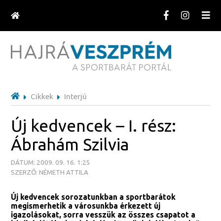
Cikkek
Interjú
Új kedvencek – I. rész:
Ábrahám Szilvia
DÁTUM: 2009. 09. 16. 1:25
SZERZŐ: NÉMETH ATTILA
Új kedvencek sorozatunkban a sportbarátok
megismerhetik a városunkba érkezett új
igazolásokat, sorra vesszük az összes csapatot a