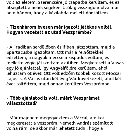
volt az életem. Szerencsére jó csapatba kerültem, és ez
átsegített a nehézségeken. Utólag visszagondolva már
nem bánom, hogy a kézilabda mellett döntöttem.
- Tizenhárom évesen már igazolt játékos voltál.
Hogyan vezetett az utad Veszprémbe?
- A Fradiban serdülőben és ifiben játszottam, majd a
Spartacusba igazoltam. Ott már a felnőttekkel
edzettem, a nagyok meccsein kispados voltam, és
mellette végig játszottam az ifiben. Megkeresett a Vasas
egy jó ajánlattal, így Angyalföldre kerültem, ahol
lehúztam öt évet. Ott volt edzőm többek között Mocsai
Lajos is. A Vasas után két évig Vác következett, ahol két
évet töltöttem, majd onnan kerültem Veszprémbe.
- Több ajánlatod is volt, miért Veszprémet
választottad?
- Már majdnem megegyeztem a Váccal, amikor
megkeresett a Veszprém. Németh András számított
volna rám, de akkor már lehetett tudni, hogy a