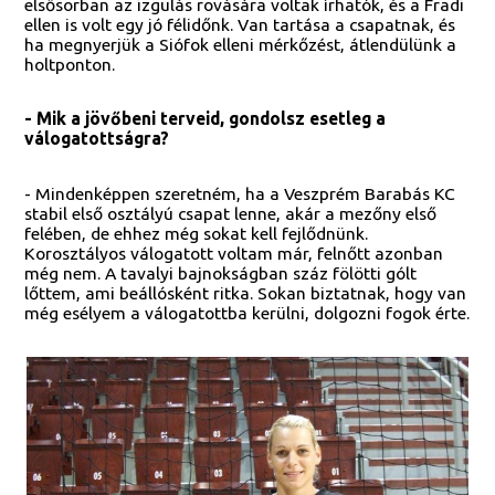
elsősorban az izgulás rovására voltak írhatók, és a Fradi
ellen is volt egy jó félidőnk. Van tartása a csapatnak, és
ha megnyerjük a Siófok elleni mérkőzést, átlendülünk a
holtponton.
- Mik a jövőbeni terveid, gondolsz esetleg a
válogatottságra?
- Mindenképpen szeretném, ha a Veszprém Barabás KC
stabil első osztályú csapat lenne, akár a mezőny első
felében, de ehhez még sokat kell fejlődnünk.
Korosztályos válogatott voltam már, felnőtt azonban
még nem. A tavalyi bajnokságban száz fölötti gólt
lőttem, ami beállósként ritka. Sokan biztatnak, hogy van
még esélyem a válogatottba kerülni, dolgozni fogok érte.