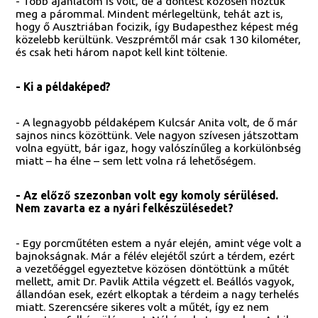
- Több ajánlatom is volt, de a döntést közösen hoztuk
meg a párommal. Mindent mérlegeltünk, tehát azt is,
hogy ő Ausztriában focizik, így Budapesthez képest még
közelebb kerültünk. Veszprémtől már csak 130 kilométer,
és csak heti három napot kell kint töltenie.
- Ki a példaképed?
- A legnagyobb példaképem Kulcsár Anita volt, de ő már
sajnos nincs közöttünk. Vele nagyon szívesen játszottam
volna együtt, bár igaz, hogy valószínűleg a korkülönbség
miatt – ha élne – sem lett volna rá lehetőségem.
- Az előző szezonban volt egy komoly sérülésed.
Nem zavarta ez a nyári felkészülésedet?
- Egy porcműtéten estem a nyár elején, amint vége volt a
bajnokságnak. Már a félév elejétől szúrt a térdem, ezért
a vezetőéggel egyeztetve közösen döntöttünk a műtét
mellett, amit Dr. Pavlik Attila végzett el. Beállós vagyok,
állandóan esek, ezért elkoptak a térdeim a nagy terhelés
miatt. Szerencsére sikeres volt a műtét, így ez nem