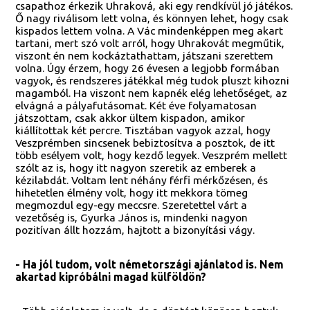
csapathoz érkezik Uhraková, aki egy rendkívül jó játékos.
Ő nagy riválisom lett volna, és könnyen lehet, hogy csak
kispados lettem volna. A Vác mindenképpen meg akart
tartani, mert szó volt arról, hogy Uhrakovát megműtik,
viszont én nem kockáztathattam, játszani szerettem
volna. Úgy érzem, hogy 26 évesen a legjobb formában
vagyok, és rendszeres játékkal még tudok pluszt kihozni
magamból. Ha viszont nem kapnék elég lehetőséget, az
elvágná a pályafutásomat. Két éve folyamatosan
játszottam, csak akkor ültem kispadon, amikor
kiállítottak két percre. Tisztában vagyok azzal, hogy
Veszprémben sincsenek bebiztosítva a posztok, de itt
több esélyem volt, hogy kezdő legyek. Veszprém mellett
szólt az is, hogy itt nagyon szeretik az emberek a
kézilabdát. Voltam lent néhány férfi mérkőzésen, és
hihetetlen élmény volt, hogy itt mekkora tömeg
megmozdul egy-egy meccsre. Szeretettel várt a
vezetőség is, Gyurka János is, mindenki nagyon
pozitívan állt hozzám, hajtott a bizonyítási vágy.
- Ha jól tudom, volt németországi ajánlatod is. Nem
akartad kipróbálni magad külföldön?