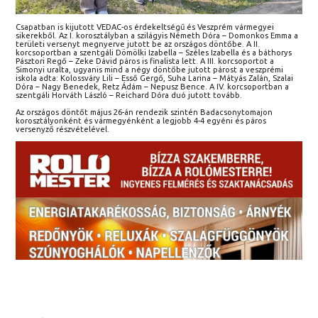
Csapatban is kijutott VEDAC-os érdekeltségű és Veszprém vármegyei
sikerekből. Az I. korosztályban a szilágyis Németh Dóra – Domonkos Emma a
területi versenyt megnyerve jutott be az országos döntőbe. A II.
korcsoportban a szentgáli Dömölki Izabella – Széles Izabella és a báthorys
Pásztori Regő – Zeke Dávid páros is finalista lett. A III. korcsoportot a
Simonyi uralta, ugyanis mind a négy döntőbe jutott párost a veszprémi
iskola adta: Kolossváry Lili – Esső Gergő, Suha Larina – Mátyás Zalán, Szalai
Dóra – Nagy Benedek, Retz Ádám – Nepusz Bence. A IV. korcsoportban a
szentgáli Horváth László – Reichard Dóra duó jutott tovább.
Az országos döntőt május 26-án rendezik szintén Badacsonytomajon
korosztályonként és vármegyénként a legjobb 4-4 egyéni és páros
versenyző részvételével.