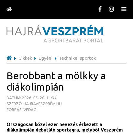
Cikkek
Egyéni
Technikai sportok
Berobbant a mölkky a
diákolimpián
DÁTUM: 2026. 05. 20. 11:34
SZERZŐ: HAJRÁVESZPRÉM.HU
FORRÁS: VEDAC
Országosan közel ezer nevezés érkezett a
diákolimpián debütáló sportágra, melyből Veszprém