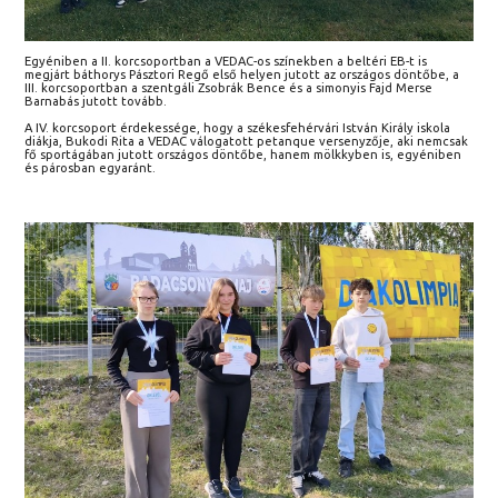
Egyéniben a II. korcsoportban a VEDAC-os színekben a beltéri EB-t is
megjárt báthorys Pásztori Regő első helyen jutott az országos döntőbe, a
III. korcsoportban a szentgáli Zsobrák Bence és a simonyis Fajd Merse
Barnabás jutott tovább.
A IV. korcsoport érdekessége, hogy a székesfehérvári István Király iskola
diákja, Bukodi Rita a VEDAC válogatott petanque versenyzője, aki nemcsak
fő sportágában jutott országos döntőbe, hanem mölkkyben is, egyéniben
és párosban egyaránt.