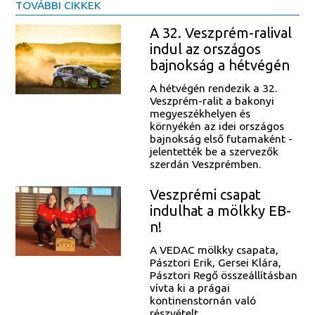
TOVÁBBI CIKKEK
A 32. Veszprém-ralival
indul az országos
bajnokság a hétvégén
A hétvégén rendezik a 32.
Veszprém-ralit a bakonyi
megyeszékhelyen és
környékén az idei országos
bajnokság első futamaként -
jelentették be a szervezők
szerdán Veszprémben.
Veszprémi csapat
indulhat a mölkky EB-
n!
A VEDAC mölkky csapata,
Pásztori Erik, Gersei Klára,
Pásztori Regő összeállításban
vívta ki a prágai
kontinenstornán való
részvételt.