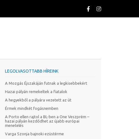
LEGOLVASOTTABB HÍREINK
A Mozgás Éjszakáján futnak a legkisebbekért
Hazai pályán remekeltek a fiatalok
A hegyekből a pályára vezetett az út
Érmek mindkét fogásnemben
A Porto ellen rajtol a BL-ben a One Veszprém –
hazai pályán kezdődhet az újabb európai
menetelés
Varga Szonja bajnoki ezüstérme