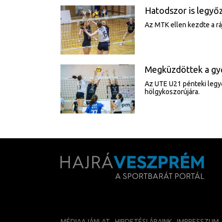
Hatodszor is legyő
Az MTK ellen kezdte a rá
Megküzdöttek a gy
Az UTE U21 pénteki legy
hölgykoszorújára.
MÉDIAAJÁNLAT
HIRDETÉSI ÁRAINK
IMPRESSZUM