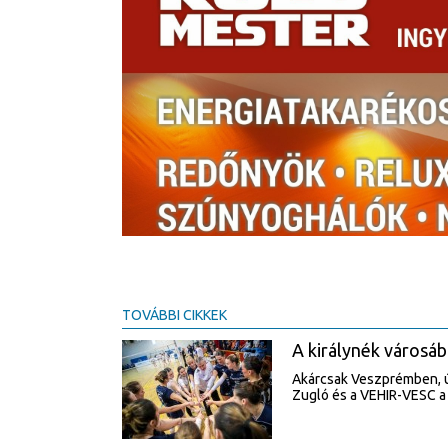
TOVÁBBI CIKKEK
A királynék városáb
Akárcsak Veszprémben, úg
Zugló és a VEHIR-VESC a 