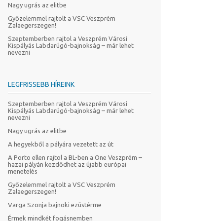
Nagy ugrás az elitbe
Győzelemmel rajtolt a VSC Veszprém
Zalaegerszegen!
Szeptemberben rajtol a Veszprém Városi
Kispályás Labdarúgó-bajnokság – már lehet
nevezni
LEGFRISSEBB HÍREINK
Szeptemberben rajtol a Veszprém Városi
Kispályás Labdarúgó-bajnokság – már lehet
nevezni
Nagy ugrás az elitbe
A hegyekből a pályára vezetett az út
A Porto ellen rajtol a BL-ben a One Veszprém –
hazai pályán kezdődhet az újabb európai
menetelés
Győzelemmel rajtolt a VSC Veszprém
Zalaegerszegen!
Varga Szonja bajnoki ezüstérme
Érmek mindkét fogásnemben