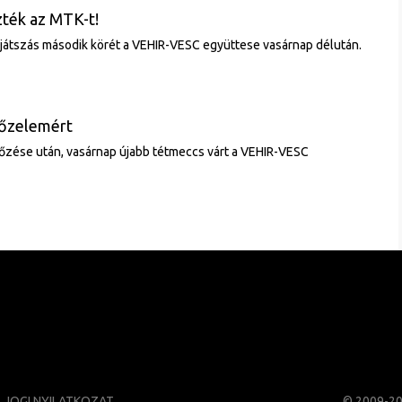
zték az MTK-t!
játszás második körét a VEHIR-VESC együttese vasárnap délután.
őzelemért
őzése után, vasárnap újabb tétmeccs várt a VEHIR-VESC
JOGI NYILATKOZAT
© 2009-2