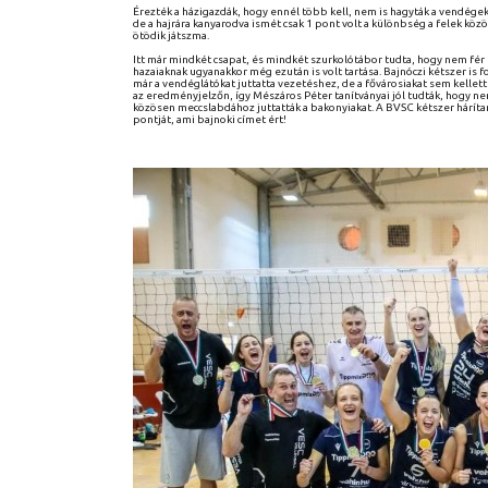
Érezték a házigazdák, hogy ennél több kell, nem is hagyták a vendégek
de a hajrára kanyarodva ismét csak 1 pont volt a különbség a felek köz
ötödik játszma.
Itt már mindkét csapat, és mindkét szurkolótábor tudta, hogy nem fér be
hazaiaknak ugyanakkor még ezután is volt tartása. Bajnóczi kétszer is 
már a vendéglátókat juttatta vezetéshez, de a fővárosiakat sem kellett
az eredményjelzőn, így Mészáros Péter tanítványai jól tudták, hogy ne
közösen meccslabdához juttatták a bakonyiakat. A BVSC kétszer háríta
pontját, ami bajnoki címet ért!