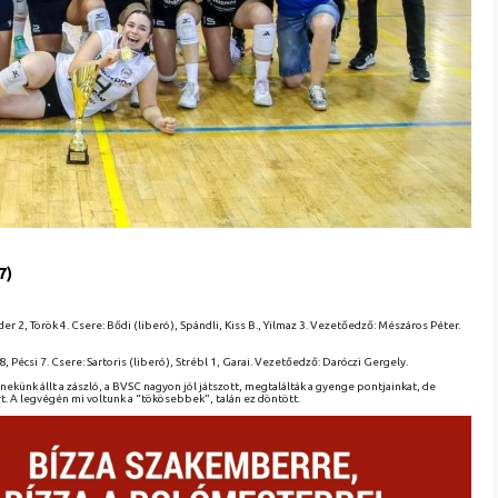
7)
r 2, Török 4. Csere: Bődi (liberó), Spándli, Kiss B., Yilmaz 3. Vezetőedző: Mészáros Péter.
Pécsi 7. Csere: Sartoris (liberó), Strébl 1, Garai. Vezetőedző: Daróczi Gergely.
künk állt a zászló, a BVSC nagyon jól játszott, megtalálták a gyenge pontjainkat, de
. A legvégén mi voltunk a “tökösebbek”, talán ez döntött.