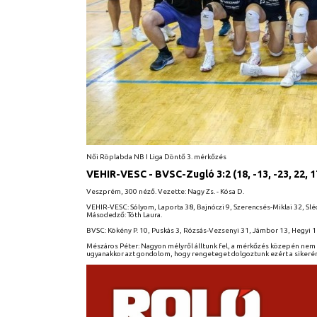
Női Röplabda NB I Liga Döntő 3. mérkőzés
VEHIR-VESC - BVSC-Zugló 3:2 (18, -13, -23, 22, 1
Veszprém, 300 néző. Vezette: Nagy Zs. - Kósa D.
VEHIR-VESC: Sólyom, Laporta 38, Bajnóczi 9, Szerencsés-Miklai 32, Sléde
Másodedző: Tóth Laura.
BVSC: Kökény P. 10, Puskás 3, Rózsás-Vezsenyi 31, Jámbor 13, Hegyi 18, 
Mészáros Péter: Nagyon mélyről álltunk fel, a mérkőzés közepén nem ne
ugyanakkor azt gondolom, hogy rengeteget dolgoztunk ezért a sikerért