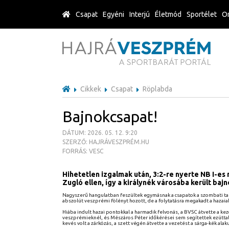
Csapat
Egyéni
Interjú
Életmód
Sportélet
Or
Cikkek
Csapat
Röplabda
Bajnokcsapat!
DÁTUM: 2026. 05. 12. 9:20
SZERZŐ: HAJRÁVESZPRÉM.HU
FORRÁS: VESC
Hihetetlen izgalmak után, 3:2-re nyerte NB I-e
Zugló ellen, így a királynék városába került bajn
Nagyszerű hangulatban feszültek egymásnak a csapatok a szombati talá
abszolút veszprémi fölényt hozott, de a folytatásra megakadt a hazai
Hiába indult hazai pontokkal a harmadik felvonás, a BVSC átvette a ke
veszprémieknél, és Mészáros Péter időkérései sem segítettek ezúttal. A
kevés volt a zárkózás, a szett végén átvette a vezetést a sárga-kék alaku