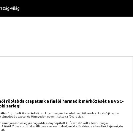
szág-világ
s női röplabda csapatunk a finálé harmadik mérkőzését a BVSC-
oki serleg!
lkozón, mindkét szurkolótábor kitett magáért az első perctől kezdve. Az első játszma
ak támadógépezete, és könnyedén egyenlítettek a fővárosiak.
zdeményezést, és egyre nagyobb előnyt épített ki. Érezhető volt a feszültség a
 török Yilmaz ponttal szállt be a cseresarokból, majd a többiek is elkezdtek hajrázni, de
lat.