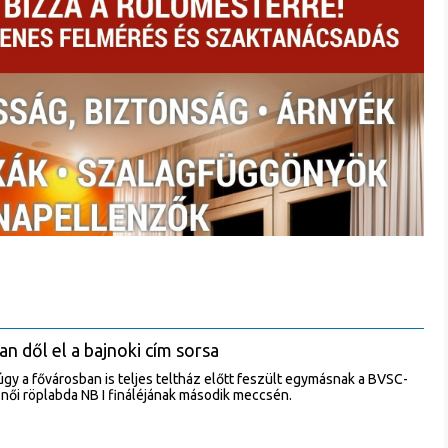
an dől el a bajnoki cím sorsa
y a fővárosban is teljes teltház előtt feszült egymásnak a BVSC-
női röplabda NB I fináléjának második meccsén.