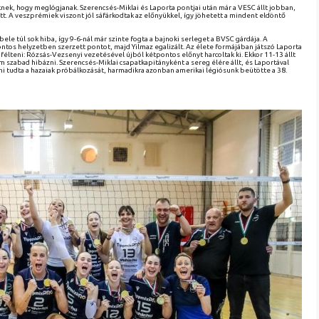
nek, hogy meglógjanak. Szerencsés-Miklai és Laporta pontjai után már a VESC állt jobban,
ött. A veszprémiek viszont jól sáfárkodtak az előnyükkel, így jöhetett a mindent eldöntő
le túl sok hiba, így 9-6-nál már szinte fogta a bajnoki serleget a BVSC gárdája. A
fontos helyzetben szerzett pontot, majd Yilmaz egalizált. Az élete formájában játszó Laporta
 félteni: Rózsás-Vezsenyi vezetésével újból kétpontos előnyt harcoltak ki. Ekkor 11-13 állt
m szabad hibázni. Szerencsés-Miklai csapatkapitányként a sereg élére állt, és Laportával
ni tudta a hazaiak próbálkozását, harmadikra azonban amerikai légiósunk beütötte a 38.