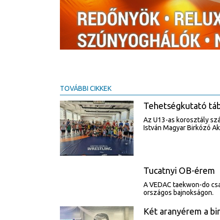
TOVÁBBI CIKKEK
Tehetségkutató tábo
Az U13-as korosztály sz
István Magyar Birkózó A
Tucatnyi OB-érem
A VEDAC taekwon-do csap
országos bajnokságon.
Két aranyérem a b