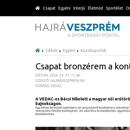
Csapat
Egyéni
Interjú
Életmód
Sportélet
Or
Cikkek
Egyéni
Küzdősportok
Csapat bronzérem a kon
DÁTUM: 2026. 05. 07. 11:46
SZERZŐ: HAJRÁVESZPRÉM.HU
FORRÁS: VEDAC
A VEDAC-os Bécsi Nikolett a magyar női erőtör
bajnokságon.
Egy héten keresztül zajlottak a versenyszámok küzdelmei a szlovénia
szerepelt a felnőtt mezőnyben. Jól sikerült a formaidőzítés, egyénibe
küzdelemben.