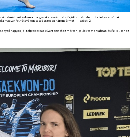
ak. Az elmúlt két évben a magyarok aranyérmei mögött sorakozhatott a teljes európai
 a magyar felnőtt válogatott összesen három érmet – 1 ezüst, 2
senyző nagyon jól teljesített az elvárt szinthez mérten, jól bírta mentálisan és fizikálisan az