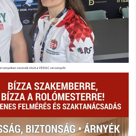
versenyeken vesznek részt a VEDAC versenyzői.