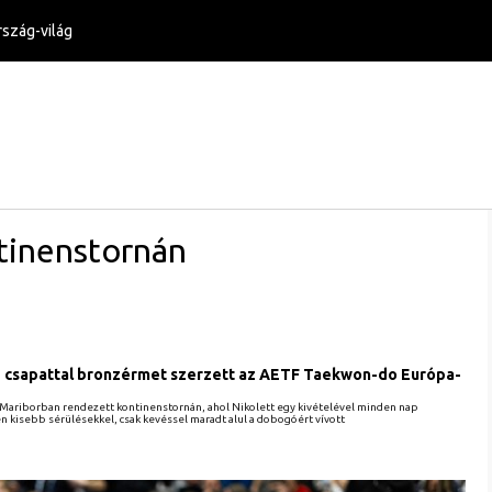
szág-világ
tinenstornán
ő csapattal bronzérmet szerzett az AETF Taekwon-do Európa-
i Mariborban rendezett kontinenstornán, ahol Nikolett egy kivételével minden nap
n kisebb sérülésekkel, csak kevéssel maradt alul a dobogóért vívott