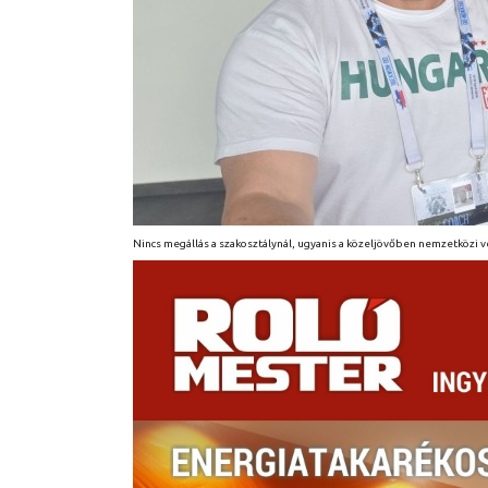
Nincs megállás a szakosztálynál, ugyanis a közeljövőben nemzetközi 