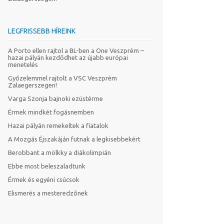
LEGFRISSEBB HÍREINK
A Porto ellen rajtol a BL-ben a One Veszprém –
hazai pályán kezdődhet az újabb európai
menetelés
Győzelemmel rajtolt a VSC Veszprém
Zalaegerszegen!
Varga Szonja bajnoki ezüstérme
Érmek mindkét fogásnemben
Hazai pályán remekeltek a fiatalok
A Mozgás Éjszakáján futnak a legkisebbekért
Berobbant a mölkky a diákolimpián
Ebbe most beleszaladtunk
Érmek és egyéni csúcsok
Elismerés a mesteredzőnek