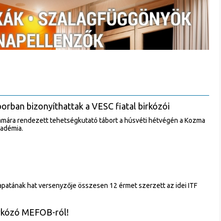
rban bizonyíthattak a VESC fiatal birkózói
ámára rendezett tehetségkutató tábort a húsvéti hétvégén a Kozma
kadémia.
atának hat versenyzője összesen 12 érmet szerzett az idei ITF
irkózó MEFOB-ról!