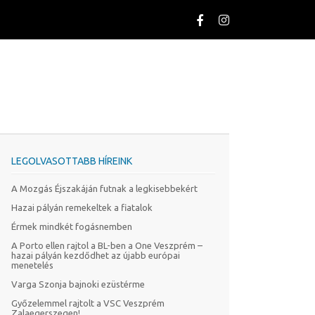
LEGOLVASOTTABB HÍREINK
A Mozgás Éjszakáján futnak a legkisebbekért
Hazai pályán remekeltek a fiatalok
Érmek mindkét fogásnemben
A Porto ellen rajtol a BL-ben a One Veszprém –
hazai pályán kezdődhet az újabb európai
menetelés
Varga Szonja bajnoki ezüstérme
Győzelemmel rajtolt a VSC Veszprém
Zalaegerszegen!