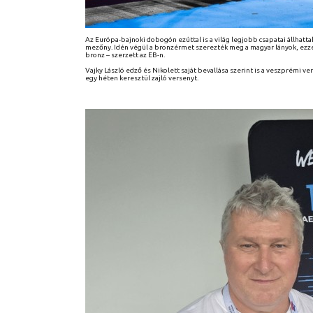
Az Európa-bajnoki dobogón ezúttal is a világ legjobb csapatai állhatt
mezőny. Idén végül a bronzérmet szerezték meg a magyar lányok, ezzel
bronz – szerzett az EB-n.
Vajky László edző és Nikolett saját bevallása szerint is a veszprémi ver
egy héten keresztül zajló versenyt.