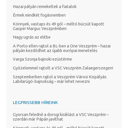
Hazai pályán remekeltek a fiatalok
Érmek mindkét fogásnemben
Könnyek, vastaps és 49 gól – méltó búcsút kapott
Gasper Marguc Veszprémben
Nagy ugrás az elitbe
A Porto ellen rajtol a BL-ben a One Veszprém – hazai
pályán kezdődhet az újabb európai menetelés
Varga Szonja bajnoki ezüstérme
Győzelemmel rajtolt a VSC Veszprém Zalaegerszegen!
Szeptemberben rajtol a Veszprém Városi Kispályás
Labdarúgó-bajnokság – már lehet nevezni
LEGFRISSEBB HÍREINK
Gyorsan feledné a dorogi kisiklást a VSC Veszprém –
szerdán már Pápán javíthat
Könnyek, vastaps és 49 gól – méltó búcsút kapott