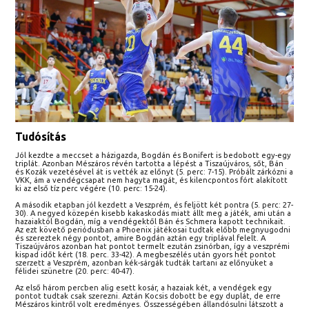
Tudósítás
Jól kezdte a meccset a házigazda, Bogdán és Bonifert is bedobott egy-egy
triplát. Azonban Mészáros révén tartotta a lépést a Tiszaújváros, sőt, Bán
és Kozák vezetésével át is vették az előnyt (5. perc: 7-15). Próbált zárkózni a
VKK, ám a vendégcsapat nem hagyta magát, és kilencpontos fórt alakított
ki az első tíz perc végére (10. perc: 15-24).
A második etapban jól kezdett a Veszprém, és feljött két pontra (5. perc: 27-
30). A negyed közepén kisebb kakaskodás miatt állt meg a játék, ami után a
hazaiaktól Bogdán, míg a vendégektől Bán és Schmera kapott technikait.
Az ezt követő periódusban a Phoenix játékosai tudtak előbb megnyugodni
és szereztek négy pontot, amire Bogdán aztán egy triplával felelt. A
Tiszaújváros azonban hat pontot termelt ezután zsinórban, így a veszprémi
kispad időt kért (18. perc. 33-42). A megbeszélés után gyors hét pontot
szerzett a Veszprém, azonban kék-sárgák tudták tartani az előnyüket a
félidei szünetre (20. perc: 40-47).
Az első három percben alig esett kosár, a hazaiak két, a vendégek egy
pontot tudtak csak szerezni. Aztán Kocsis dobott be egy duplát, de erre
Mészáros kintről volt eredményes. Összességében állandósulni látszott a