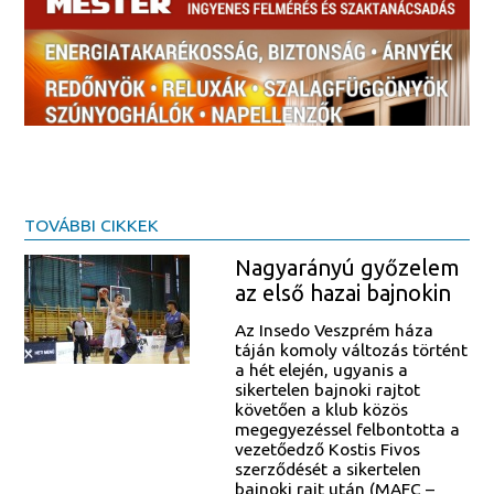
TOVÁBBI CIKKEK
Nagyarányú győzelem
az első hazai bajnokin
Az Insedo Veszprém háza
táján komoly változás történt
a hét elején, ugyanis a
sikertelen bajnoki rajtot
követően a klub közös
megegyezéssel felbontotta a
vezetőedző Kostis Fivos
szerződését a sikertelen
bajnoki rajt után (MAFC –