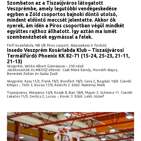
Szombaton az a Tiszaújváros látogatott
Veszprémbe, amely legutóbbi vendégeskedése
egyben a Zöld csoportos bajnoki döntő utolsó,
mindent eldöntő meccsét jelentette. Akkor ők
nyerek, ám idén a Piros csoportban végül mindkét
együttes rajthoz állhatott. Így aztán ma ismét
szembenézhetek egymással a felek.
Férfi kosárlabda, NB I/B Piros csoport, Alapszakasz 4. forduló
Insedo Veszprém Kosárlabda Klub – Tiszaújvárosi
Termálfürdő Phoenix KK 82-71 (15-24, 25-23, 21-11,
21-13)
Veszprém, Vetési Albert Gimnázium – 250 néző
Játékvezetők és MKOSZ ellenőr: Csák Máté Károly, Horváth Alajos,
Benedek Zoltán és Szalai Zsolt
Veszprém: Kass 11/3, Frank 19/3, Bonifert 18/3, Gera 2, Bogdán 10/6. Cserék:
Krkljes -, Tóth 3, Kocsis 17/9, Kelechi 2. Edző: Naményi Márk
Tiszaújváros: Mészáros 15/9, Kozák 8, Bán 18/6, Mayer 3, Schmera 11. Cserék:
Lakatos 11/3, Gerőcs 2, Lucey -, Kovác 3. Edző: Lekli József