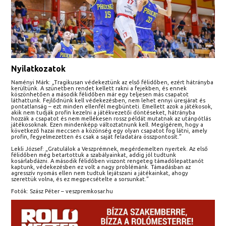
Nyilatkozatok
Naményi Márk: „Tragikusan védekeztünk az első félidőben, ezért hátrányba
kerültünk. A szünetben rendet kellett rakni a fejekben, és ennek
köszönhetően a második félidőben már egy teljesen más csapatot
láthattunk. Fejlődnünk kell védekezésben, nem lehet ennyi üresjárat és
pontatlanság – ezt minden ellenfél megbünteti. Emellett azok a játékosok,
akik nem tudják profin kezelni a játékvezetői döntéseket, hátrányba
hozzák a csapatot és nem mellékesen rossz példát mutatnak az utánpótlás
játékosoknak. Ezen mindenképp változtatnunk kell. Megígérem, hogy a
következő hazai meccsen a közönség egy olyan csapatot fog látni, amely
profin, fegyelmezetten és csak a saját feladatára összpontosít.”
Lekli József: „Gratulálok a Veszprémnek, megérdemelten nyertek. Az első
félidőben még betartottuk a szabályainkat, addig jól tudtunk
kosárlabdázni. A második félidőben viszont rengeteg támadólepattanót
kaptunk, védekezésben ez volt a nagy problémánk. Támadásban az
agresszív nyomás ellen nem tudtuk lejátszani a játékainkat, ahogy
szerettük volna, és ez megpecsételte a sorsunkat.”
Fotók: Szász Péter – veszpremkosar.hu