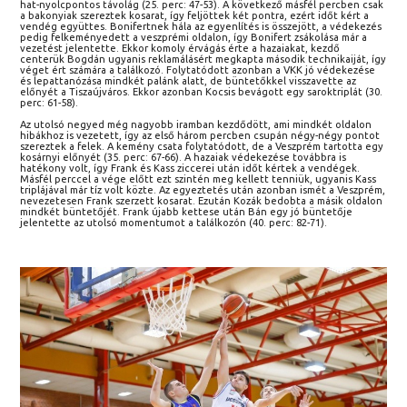
hat-nyolcpontos távolág (25. perc: 47-53). A következő másfél percben csak
a bakonyiak szereztek kosarat, így feljöttek két pontra, ezért időt kért a
vendég együttes. Bonifertnek hála az egyenlítés is összejött, a védekezés
pedig felkeményedett a veszprémi oldalon, így Bonifert zsákolása már a
vezetést jelentette. Ekkor komoly érvágás érte a hazaiakat, kezdő
centerük Bogdán ugyanis reklamálásért megkapta második technikaiját, így
véget ért számára a találkozó. Folytatódott azonban a VKK jó védekezése
és lepattanózása mindkét palánk alatt, de büntetőkkel visszavette az
előnyét a Tiszaújváros. Ekkor azonban Kocsis bevágott egy saroktriplát (30.
perc: 61-58).
Az utolsó negyed még nagyobb iramban kezdődött, ami mindkét oldalon
hibákhoz is vezetett, így az első három percben csupán négy-négy pontot
szereztek a felek. A kemény csata folytatódott, de a Veszprém tartotta egy
kosárnyi előnyét (35. perc: 67-66). A hazaiak védekezése továbbra is
hatékony volt, így Frank és Kass ziccerei után időt kértek a vendégek.
Másfél perccel a vége előtt ezt szintén meg kellett tenniük, ugyanis Kass
triplájával már tíz volt közte. Az egyeztetés után azonban ismét a Veszprém,
nevezetesen Frank szerzett kosarat. Ezután Kozák bedobta a másik oldalon
mindkét büntetőjét. Frank újabb kettese után Bán egy jó büntetője
jelentette az utolsó momentumot a találkozón (40. perc: 82-71).