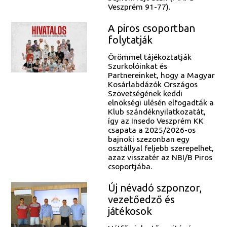
Veszprém 91-77).
A piros csoportban
folytatják
Örömmel tájékoztatják
Szurkolóinkat és
Partnereinket, hogy a Magyar
Kosárlabdázók Országos
Szövetségének keddi
elnökségi ülésén elfogadták a
Klub szándéknyilatkozatát,
így az Insedo Veszprém KK
csapata a 2025/2026-os
bajnoki szezonban egy
osztállyal feljebb szerepelhet,
azaz visszatér az NBI/B Piros
csoportjába.
Új névadó szponzor,
vezetőedző és
játékosok