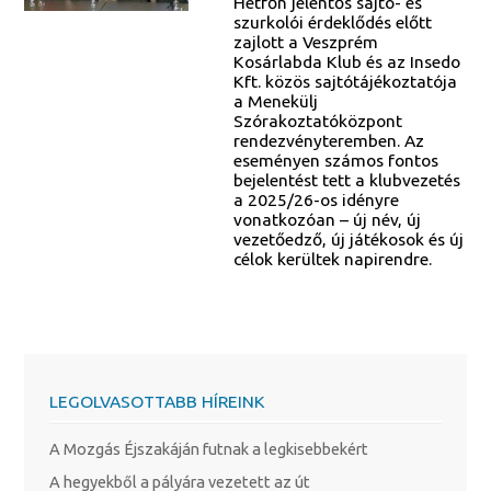
Hétfőn jelentős sajtó- és
szurkolói érdeklődés előtt
zajlott a Veszprém
Kosárlabda Klub és az Insedo
Kft. közös sajtótájékoztatója
a Menekülj
Szórakoztatóközpont
rendezvényteremben. Az
eseményen számos fontos
bejelentést tett a klubvezetés
a 2025/26-os idényre
vonatkozóan – új név, új
vezetőedző, új játékosok és új
célok kerültek napirendre.
LEGOLVASOTTABB HÍREINK
A Mozgás Éjszakáján futnak a legkisebbekért
A hegyekből a pályára vezetett az út