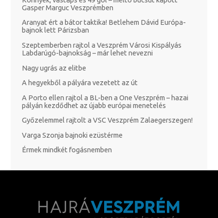
Gasper Marguc Veszprémben
Aranyat ért a bátor taktika! Betlehem Dávid Európa-
bajnok lett Párizsban
Szeptemberben rajtol a Veszprém Városi Kispályás
Labdarúgó-bajnokság – már lehet nevezni
Nagy ugrás az elitbe
A hegyekből a pályára vezetett az út
A Porto ellen rajtol a BL-ben a One Veszprém – hazai
pályán kezdődhet az újabb európai menetelés
Győzelemmel rajtolt a VSC Veszprém Zalaegerszegen!
Varga Szonja bajnoki ezüstérme
Érmek mindkét fogásnemben