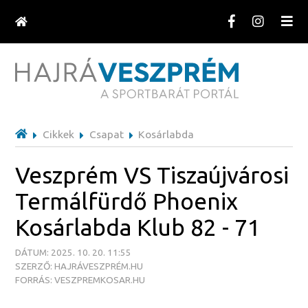
Cikkek
Csapat
Kosárlabda
Veszprém VS Tiszaújvárosi
Termálfürdő Phoenix
Kosárlabda Klub 82 - 71
DÁTUM: 2025. 10. 20. 11:55
SZERZŐ: HAJRÁVESZPRÉM.HU
FORRÁS: VESZPREMKOSAR.HU