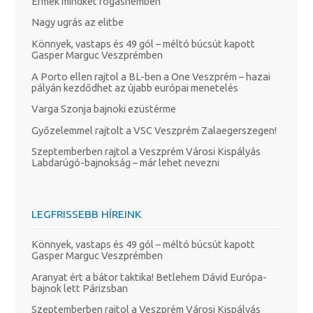
Érmek mindkét fogásnemben
Nagy ugrás az elitbe
Könnyek, vastaps és 49 gól – méltó búcsút kapott
Gasper Marguc Veszprémben
A Porto ellen rajtol a BL-ben a One Veszprém – hazai
pályán kezdődhet az újabb európai menetelés
Varga Szonja bajnoki ezüstérme
Győzelemmel rajtolt a VSC Veszprém Zalaegerszegen!
Szeptemberben rajtol a Veszprém Városi Kispályás
Labdarúgó-bajnokság – már lehet nevezni
LEGFRISSEBB HÍREINK
Könnyek, vastaps és 49 gól – méltó búcsút kapott
Gasper Marguc Veszprémben
Aranyat ért a bátor taktika! Betlehem Dávid Európa-
bajnok lett Párizsban
Szeptemberben rajtol a Veszprém Városi Kispályás