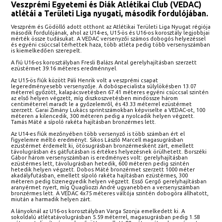
Veszprémi Egyetemi és Diák Atlétikai Club (VEDAC)
atlétái a Területi Liga nyugati, második fordulójában.
Veszprém és Gödöllő adott otthont az Atlétikai Területi Liga Nyugat régiója
második fordulójának, ahol az U14-es, U15-ös és U16-os korosztály legjobbjai
mérték össze tudásukat. A VEDAC versenyzői számos dobogós helyezéssel
és egyéni csúccsal térhettek haza, több atléta pedig több versenyszámban
is kiemelkedően szerepelt.
A fiú U16-os korosztályban Fresli Balázs Antal gerelyhajításban szerzett
ezüstérmet 39.16 méteres eredménnyel.
Az U15-ös fiúk között Páli Henrik volt a veszprémi csapat
legeredményesebb versenyzője. A dobóspecialista súlylökésben 13.07
méterrel győzött, kalapácsvetésben 67.41 méteres egyéni csúccsal szintén
az első helyen végzett, míg diszkoszvetésben mindössze három
centiméterrel maradt le a győzelemről, és 43.33 méterrel ezüstérmet
szerzett. Garai Zimány Lukács sprintszámokban képviselte a VEDAC-ot, 100
méteren a kilencedik, 300 méteren pedig a nyolcadik helyen végzett.
Tamás Máté a sípoló rakéta hajításban bronzérmes lett.
Az U14-es fiúk mezőnyében több versenyző is több számban ért el
figyelemre méltó eredményt. Sikos László Marcell magasugrásban
ezüstérmet érdemelt ki, ötösugrásban bronzérmesként zárt, emellett
távolugrásban és gátfutásban is értékes helyezésnek örülhetett. Borszéki
Gábor három versenyszámban is eredményes volt: gerelyhajításban
ezüstérmes lett, távolugrásban hetedik, 600 méteren pedig szintén
hetedik helyen végzett. Dobos Máté bronzérmet szerzett 1000 méter
akadályfutásban, emellett sípoló rakéta hajításban ezüstérmes, 300
méteren pedig tizenegyedik helyen végzett. Esső Gergő gerelyhajításban
aranyérmet nyert, míg Quagliozzi André ugyanebben a versenyszámban
bronzérmes lett. A VEDAC 4x75 méteres váltója szintén dobogóra állhatott,
miután a harmadik helyen zárt.
A lányoknál az U16-os korosztályban Varga Szonja emelkedett ki. A
sokoldalú atlétatávolugrásban 5.59 méterrel, magasugrásban pedig 1.58