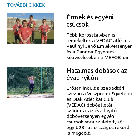
TOVÁBBI CIKKEK
Érmek és egyéni
csúcsok
Több korosztályban is
remekeltek a VEDAC atlétái a
Paulinyi Jenő Emlékversenyen
és a Pannon Egyetem
képviseletében a MEFOB-on.
Hatalmas dobások az
évadnyitón
Erősen indult a szabadtéri
szezon a Veszprémi Egyetemi
és Diák Atlétikai Club
(VEDAC) dobóatlétái
számára: az évadnyitó
dobóversenyen egyéni
csúcsok sora született, sőt
egy U23- as országos rekord
is megdőlt.