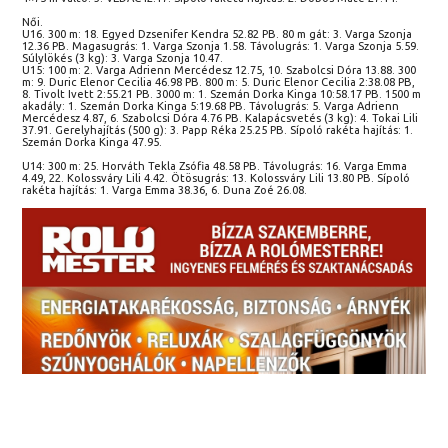
Női.
U16. 300 m: 18. Egyed Dzsenifer Kendra 52.82 PB. 80 m gát: 3. Varga Szonja
12.36 PB. Magasugrás: 1. Varga Szonja 1.58. Távolugrás: 1. Varga Szonja 5.59.
Súlylökés (3 kg): 3. Varga Szonja 10.47.
U15: 100 m: 2. Varga Adrienn Mercédesz 12.75, 10. Szabolcsi Dóra 13.88. 300
m: 9. Duric Elenor Cecilia 46.98 PB. 800 m: 5. Duric Elenor Cecilia 2:38.08 PB,
8. Tivolt Ivett 2:55.21 PB. 3000 m: 1. Szemán Dorka Kinga 10:58.17 PB. 1500 m
akadály: 1. Szemán Dorka Kinga 5:19.68 PB. Távolugrás: 5. Varga Adrienn
Mercédesz 4.87, 6. Szabolcsi Dóra 4.76 PB. Kalapácsvetés (3 kg): 4. Tokai Lili
37.91. Gerelyhajítás (500 g): 3. Papp Réka 25.25 PB. Sípoló rakéta hajítás: 1.
Szemán Dorka Kinga 47.95.
U14: 300 m: 25. Horváth Tekla Zsófia 48.58 PB. Távolugrás: 16. Varga Emma
4.49, 22. Kolossváry Lili 4.42. Ötösugrás: 13. Kolossváry Lili 13.80 PB. Sípoló
rakéta hajítás: 1. Varga Emma 38.36, 6. Duna Zoé 26.08.