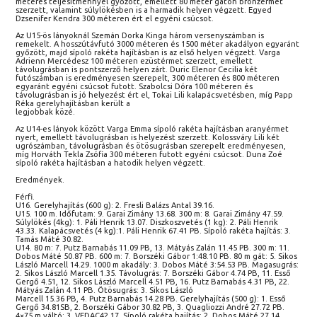
méteres teljesítménnyel győzött, emellett 80 méter gáton bronzérmet
szerzett, valamint súlylökésben is a harmadik helyen végzett. Egyed
Dzsenifer Kendra 300 méteren ért el egyéni csúcsot.
Az U15-ös lányoknál Szemán Dorka Kinga három versenyszámban is
remekelt. A hosszútávfutó 3000 méteren és 1500 méter akadályon egyaránt
győzött, majd sípoló rakéta hajításban is az első helyen végzett. Varga
Adrienn Mercédesz 100 méteren ezüstérmet szerzett, emellett
távolugrásban is pontszerző helyen zárt. Duric Elenor Cecilia két
futószámban is eredményesen szerepelt, 300 méteren és 800 méteren
egyaránt egyéni csúcsot futott. Szabolcsi Dóra 100 méteren és
távolugrásban is jó helyezést ért el, Tokai Lili kalapácsvetésben, míg Papp
Réka gerelyhajításban került a
legjobbak közé.
Az U14-es lányok között Varga Emma sípoló rakéta hajításban aranyérmet
nyert, emellett távolugrásban is helyezést szerzett. Kolossváry Lili két
ugrószámban, távolugrásban és ötösugrásban szerepelt eredményesen,
míg Horváth Tekla Zsófia 300 méteren futott egyéni csúcsot. Duna Zoé
sípoló rakéta hajításban a hatodik helyen végzett.
Eredmények.
Férfi.
U16. Gerelyhajítás (600 g): 2. Fresli Balázs Antal 39.16.
U15. 100 m. Időfutam: 9. Garai Zimány 13.68. 300 m: 8. Garai Zimány 47.59.
Súlylökés (4kg): 1. Páli Henrik 13.07. Diszkoszvetés (1 kg): 2. Páli Henrik
43.33. Kalapácsvetés (4 kg):1. Páli Henrik 67.41 PB. Sípoló rakéta hajítás: 3.
Tamás Máté 30.82.
U14. 80 m: 7. Putz Barnabás 11.09 PB, 13. Mátyás Zalán 11.45 PB. 300 m: 11.
Dobos Máté 50.87 PB. 600 m: 7. Borszéki Gábor 1:48.10 PB. 80 m gát: 5. Sikos
László Marcell 14.29. 1000 m akadály: 3. Dobos Máté 3:54.53 PB. Magasugrás:
2. Sikos László Marcell 1.35. Távolugrás: 7. Borszéki Gábor 4.74 PB, 11. Esső
Gergő 4.51, 12. Sikos László Marcell 4.51 PB, 16. Putz Barnabás 4.31 PB, 22.
Mátyás Zalán 4.11 PB. Ötösugrás: 3. Sikos László
Marcell 15.36 PB, 4. Putz Barnabás 14.28 PB. Gerelyhajítás (500 g): 1. Esső
Gergő 34.81SB, 2. Borszéki Gábor 30.82 PB, 3. Quagliozzi André 27.72 PB.
4×75 m váltó: 3. VEDAC42.17. Sípoló rakéta hajítás: 2. Dobos Máté 27.14.