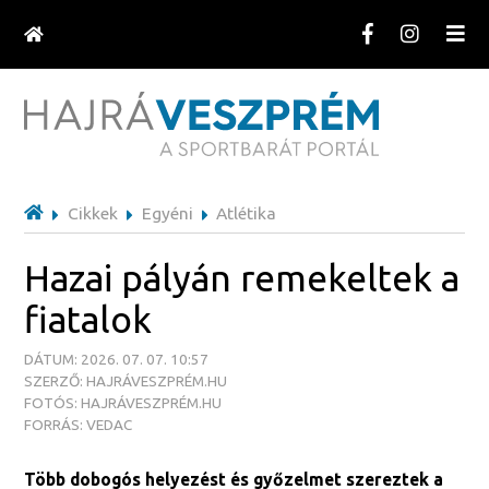
Cikkek
Egyéni
Atlétika
Hazai pályán remekeltek a
fiatalok
DÁTUM: 2026. 07. 07. 10:57
SZERZŐ: HAJRÁVESZPRÉM.HU
FOTÓS: HAJRÁVESZPRÉM.HU
FORRÁS: VEDAC
Több dobogós helyezést és győzelmet szereztek a