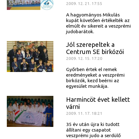
2009. 12. 21. 17:55
A hagyományos Mikulás
kupát követően értékelték az
elmúlt év sikereit a veszprémi
judobarátok.
Jól szerepeltek a
Centrum SE birkózói
2009. 12. 15. 17:20
Győrben értek el remek
eredményeket a veszprémi
birkózók, kezd beérni az
egyesület munkája.
Harmincöt évet kellett
várni
2009. 11. 17. 18:21
35 év után újra ki tudott
állítani egy csapatot
veszprémi judo a serdülő