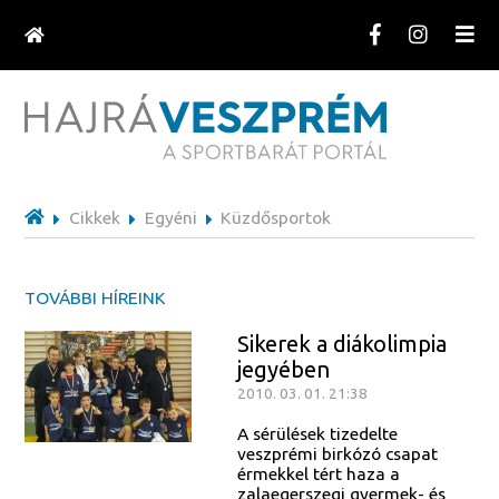
Cikkek
Egyéni
Küzdősportok
TOVÁBBI HÍREINK
Sikerek a diákolimpia
jegyében
2010. 03. 01. 21:38
A sérülések tizedelte
veszprémi birkózó csapat
érmekkel tért haza a
zalaegerszegi gyermek- és