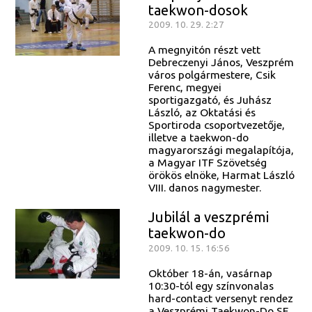
taekwon-dosok
2009. 10. 29. 2:27
A megnyitón részt vett
Debreczenyi János, Veszprém
város polgármestere, Csik
Ferenc, megyei
sportigazgató, és Juhász
László, az Oktatási és
Sportiroda csoportvezetője,
illetve a taekwon-do
magyarországi megalapítója,
a Magyar ITF Szövetség
örökös elnöke, Harmat László
VIII. danos nagymester.
Jubilál a veszprémi
taekwon-do
2009. 10. 15. 16:56
Október 18-án, vasárnap
10:30-tól egy színvonalas
hard-contact versenyt rendez
a Veszprémi Taekwon-Do SE,