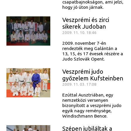
csapatbajnokságon, ami jelzi,
hogy jó úton járnak.
Veszprémi és zirci
sikerek Judoban
2009. 11. 10. 18:46
2009. november 7-én
rendezték meg Galántán a
13, 15, és 17 évesek részére a
Judo Szlovák Opent.
Veszprémi judo
győzelem Kufsteinben
2009. 11. 03. 17:08
Ezúttal Ausztriában, egy
nemzetközi versenyen
bizonyított a veszprémi judo
egyik nagy reménysége,
Windischmann Bence.
Szépen jubiláltak a