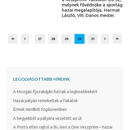
melynek fővédnöke a sportág
hazai megalapítója, Harmat
László, VIII. Danos mester.
...
27
28
29
30
31
LEGOLVASOTTABB HÍREINK
A Mozgás Éjszakáján futnak a legkisebbekért
Hazai pályán remekeltek a fiatalok
Érmek mindkét fogásnemben
A hegyekből a pályára vezetett az út
A Porto ellen rajtol a BL-ben a One Veszprém – hazai