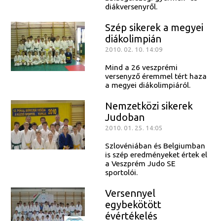
diákversenyről.
Szép sikerek a megyei
diákolimpián
2010. 02. 10. 14:09
Mind a 26 veszprémi
versenyző éremmel tért haza
a megyei diákolimpiáról.
Nemzetközi sikerek
Judoban
2010. 01. 25. 14:05
Szlovéniában és Belgiumban
is szép eredményeket értek el
a Veszprém Judo SE
sportolói.
Versennyel
egybekötött
évértékelés