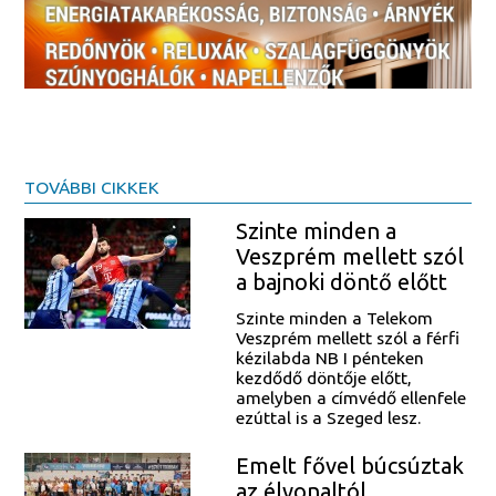
TOVÁBBI CIKKEK
Szinte minden a
Veszprém mellett szól
a bajnoki döntő előtt
Szinte minden a Telekom
Veszprém mellett szól a férfi
kézilabda NB I pénteken
kezdődő döntője előtt,
amelyben a címvédő ellenfele
ezúttal is a Szeged lesz.
Emelt fővel búcsúztak
az élvonaltól