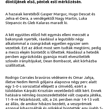
döntőjének első, péntek esti mérkőzésén.
A hazaiak keretéből Gasper Marguc, Hugo Descat és
Jehia el-Dera, a vendégektől Nagy Martin, Luka
Stepancic és Gleb Kalaras maradt ki.
A két együttes előző hét egymás elleni meccsét a
bakonyiak nyerték, ráadásul a legutóbbi négy
alkalommal a csongrádiak egyetlen egyszer sem
vezettek. Ezt az átkot most sem tudták megtörni, pedig
a meccs elején büntetőt is lőhettek. Ráadásul a hetedik
percben agyrázkódás gyanúja miatt elveszítették
szlovén irányítójukat, Dean Bombacot, akit kórházba
szállítottak.
Rodrigo Corrales bravúros védéseire és Omar Jahja,
illetve Nedim Remili góljaira alapozva négy perc alatt
egy 5-0-s sorozattal ellépett a címvédő, ezért a
túloldalon Kárpáti Krisztián vezetőedző időt kért. Ennek
hatására némileg összeszedettebbé vált csapata játéka,
11-9-re felzárkózott, sőt, a 26. percben már 14-13 volt
az állás, de amikor hibázni kezdett, a veszprémiek
azonnal kihasználták és gólokkal büntették: egy újabb 5-