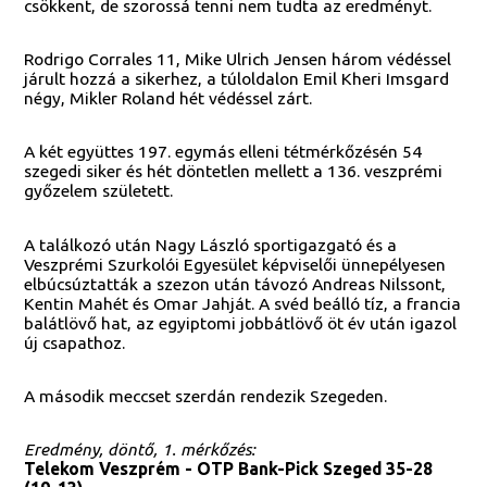
csökkent, de szorossá tenni nem tudta az eredményt.
Rodrigo Corrales 11, Mike Ulrich Jensen három védéssel
járult hozzá a sikerhez, a túloldalon Emil Kheri Imsgard
négy, Mikler Roland hét védéssel zárt.
A két együttes 197. egymás elleni tétmérkőzésén 54
szegedi siker és hét döntetlen mellett a 136. veszprémi
győzelem született.
A találkozó után Nagy László sportigazgató és a
Veszprémi Szurkolói Egyesület képviselői ünnepélyesen
elbúcsúztatták a szezon után távozó Andreas Nilssont,
Kentin Mahét és Omar Jahját. A svéd beálló tíz, a francia
balátlövő hat, az egyiptomi jobbátlövő öt év után igazol
új csapathoz.
A második meccset szerdán rendezik Szegeden.
Eredmény, döntő, 1. mérkőzés:
Telekom Veszprém - OTP Bank-Pick Szeged 35-28