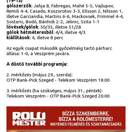
(19-13)
gólszerzők
: Jahja 8, Fabregas, Mahé 5-5, Vajlupov,
Remili 4-4, Casado, Koszorotov 3-3, Elísson 2, Nilsson 1,
illetve Garciandía, Martins 6-6, Mackovsek, Frimmel 4-4,
Sostaric, Bodó, Bánhidi 2-2, Jelinic, Szita 1-1
lövések/gólok
: 50/35, illetve 51/28
gólok hétméteresből
: 4/4, illetve 4/3
kiállítások
: 4, illetve 8 perc
Az egyik csapat második győzelméig tartó párharc
állása: 1-0, a Veszprém javára.
A döntő további programja:
2. mérkőzés (május 29., szerda):
OTP Bank-Pick Szeged - Telekom Veszprém 18.00
3. mérkőzés (ha szükséges, május 31., péntek):
Telekom Veszprém - OTP Bank-Pick Szeged 20.00