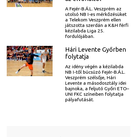
A Fejér-B.Á.L. Veszprém az
utolsó NB I-es mérkőzésüket
a Telekom Veszprém ellen
játszotta szerdán a K&H férfi
kézilabda Liga 25.
fordulójában.
Hári Levente Győrben
folytatja
Az idény végén a kézilabda
NB I-től búcsúzó Fejér-B.Á.L.
Veszprém szélsője, Hári
Levente a másodosztály idei
bajnoka, a feljutó Győri ETO–
UNI FKC színeiben folytatja
pályafutását.