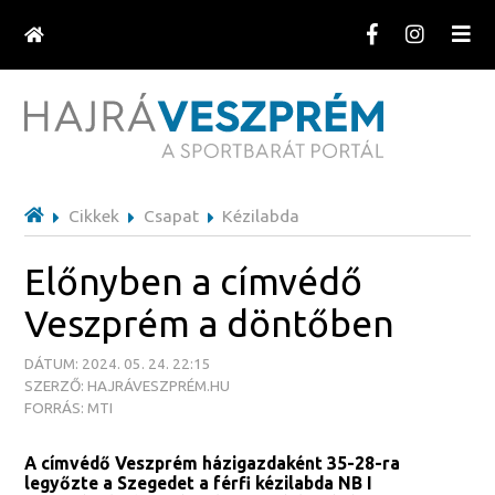
Cikkek
Csapat
Kézilabda
Előnyben a címvédő
Veszprém a döntőben
DÁTUM: 2024. 05. 24. 22:15
SZERZŐ: HAJRÁVESZPRÉM.HU
FORRÁS: MTI
A címvédő Veszprém házigazdaként 35-28-ra
legyőzte a Szegedet a férfi kézilabda NB I