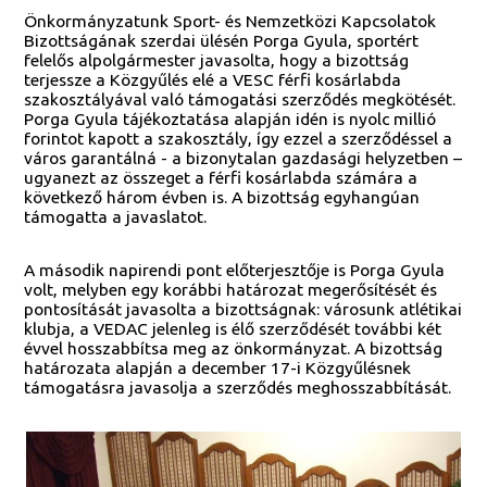
Önkormányzatunk Sport- és Nemzetközi Kapcsolatok
Bizottságának szerdai ülésén Porga Gyula, sportért
felelős alpolgármester javasolta, hogy a bizottság
terjessze a Közgyűlés elé a VESC férfi kosárlabda
szakosztályával való támogatási szerződés megkötését.
Porga Gyula tájékoztatása alapján idén is nyolc millió
forintot kapott a szakosztály, így ezzel a szerződéssel a
város garantálná - a bizonytalan gazdasági helyzetben –
ugyanezt az összeget a férfi kosárlabda számára a
következő három évben is. A bizottság egyhangúan
támogatta a javaslatot.
A második napirendi pont előterjesztője is Porga Gyula
volt, melyben egy korábbi határozat megerősítését és
pontosítását javasolta a bizottságnak: városunk atlétikai
klubja, a VEDAC jelenleg is élő szerződését további két
évvel hosszabbítsa meg az önkormányzat. A bizottság
határozata alapján a december 17-i Közgyűlésnek
támogatásra javasolja a szerződés meghosszabbítását.