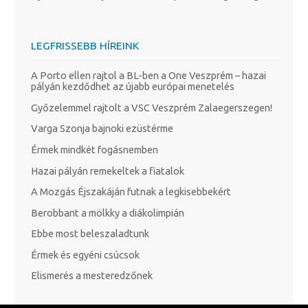
LEGFRISSEBB HÍREINK
A Porto ellen rajtol a BL-ben a One Veszprém – hazai
pályán kezdődhet az újabb európai menetelés
Győzelemmel rajtolt a VSC Veszprém Zalaegerszegen!
Varga Szonja bajnoki ezüstérme
Érmek mindkét fogásnemben
Hazai pályán remekeltek a fiatalok
A Mozgás Éjszakáján futnak a legkisebbekért
Berobbant a mölkky a diákolimpián
Ebbe most beleszaladtunk
Érmek és egyéni csúcsok
Elismerés a mesteredzőnek