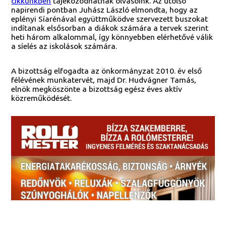
cikkünkben
tájékozódhatnak olvasóink. Az utolsó
napirendi pontban Juhász László elmondta, hogy az
eplényi Síarénával együttműködve szervezett buszokat
indítanak elsősorban a diákok számára a tervek szerint
heti három alkalommal, így könnyebben elérhetővé válik
a síelés az iskolások számára.
A bizottság elfogadta az önkormányzat 2010. év első
félévének munkatervét, majd Dr. Hudvágner Tamás,
elnök megköszönte a bizottság egész éves aktív
közreműködését.