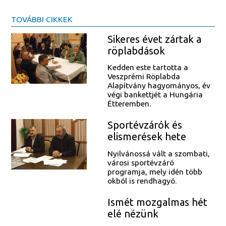
TOVÁBBI CIKKEK
Sikeres évet zártak a
röplabdások
Kedden este tartotta a
Veszprémi Röplabda
Alapítvány hagyományos, év
végi bankettjét a Hungária
Étteremben.
Sportévzárók és
elismerések hete
Nyilvánossá vált a szombati,
városi sportévzáró
programja, mely idén több
okból is rendhagyó.
Ismét mozgalmas hét
elé nézünk