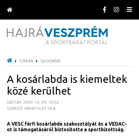
Cikkek
Sportélet
A kosárlabda is kiemeltek
közé kerülhet
DÁTUM: 2009. 12. 09. 16:02
SZERZŐ: NÉMETH ATTILA
A VESC férfi kosárlabda szakosztályát és a VEDAC-
ot is támogatásáról biztosította a sportbizottság.