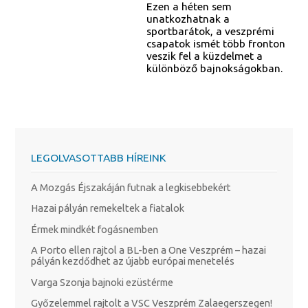
Ezen a héten sem
unatkozhatnak a
sportbarátok, a veszprémi
csapatok ismét több fronton
veszik fel a küzdelmet a
különböző bajnokságokban.
LEGOLVASOTTABB HÍREINK
A Mozgás Éjszakáján futnak a legkisebbekért
Hazai pályán remekeltek a fiatalok
Érmek mindkét fogásnemben
A Porto ellen rajtol a BL-ben a One Veszprém – hazai
pályán kezdődhet az újabb európai menetelés
Varga Szonja bajnoki ezüstérme
Győzelemmel rajtolt a VSC Veszprém Zalaegerszegen!