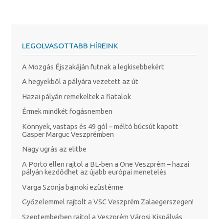
LEGOLVASOTTABB HÍREINK
A Mozgás Éjszakáján futnak a legkisebbekért
A hegyekből a pályára vezetett az út
Hazai pályán remekeltek a fiatalok
Érmek mindkét fogásnemben
Könnyek, vastaps és 49 gól – méltó búcsút kapott
Gasper Marguc Veszprémben
Nagy ugrás az elitbe
A Porto ellen rajtol a BL-ben a One Veszprém – hazai
pályán kezdődhet az újabb európai menetelés
Varga Szonja bajnoki ezüstérme
Győzelemmel rajtolt a VSC Veszprém Zalaegerszegen!
Szeptemberben rajtol a Veszprém Városi Kispályás