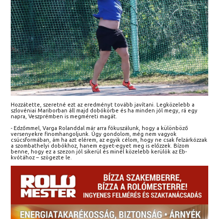
Hozzátette, szeretné ezt az eredményt tovább javítani. Legközelebb a
szlovéniai Mariborban áll majd dobókörbe és ha minden jól megy, rá egy
napra, Veszprémben is megméreti magát.
- Edzőmmel, Varga Rolanddal már arra fókuszálunk, hogy a különböző
versenyekre finomhangoljunk. Úgy gondolom, még nem vagyok
csúcsformában, ám ha azt elérem, az egyik célom, hogy ne csak felzárkózzak
a szombathelyi dobókhoz, hanem egyet-egyet meg is előzzek. Bízom
benne, hogy ez a szezon jól sikerül és minél közelebb kerülök az Eb-
kvótához – szögezte le.