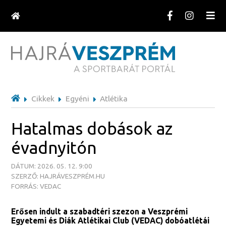
Cikkek
Egyéni
Atlétika
Hatalmas dobások az
évadnyitón
DÁTUM: 2026. 05. 12. 9:00
SZERZŐ: HAJRÁVESZPRÉM.HU
FORRÁS: VEDAC
Erősen indult a szabadtéri szezon a Veszprémi
Egyetemi és Diák Atlétikai Club (VEDAC) dobóatlétái