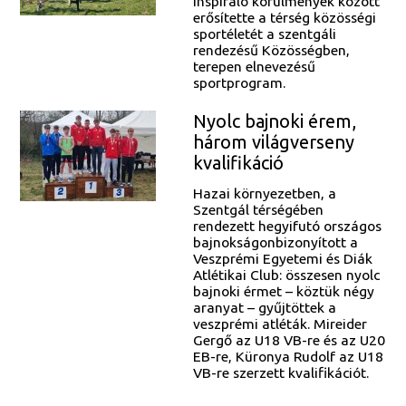
Inspiráló körülmények között
erősítette a térség közösségi
sportéletét a szentgáli
rendezésű Közösségben,
terepen elnevezésű
sportprogram.
Nyolc bajnoki érem,
három világverseny
kvalifikáció
Hazai környezetben, a
Szentgál térségében
rendezett hegyifutó országos
bajnokságonbizonyított a
Veszprémi Egyetemi és Diák
Atlétikai Club: összesen nyolc
bajnoki érmet – köztük négy
aranyat – gyűjtöttek a
veszprémi atléták. Mireider
Gergő az U18 VB-re és az U20
EB-re, Küronya Rudolf az U18
VB-re szerzett kvalifikációt.