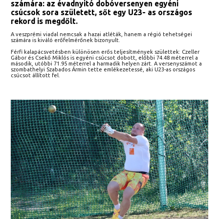
számára: az évadnyitó dobóversenyen egyéni
csúcsok sora született, sőt egy U23- as országos
rekord is megdőlt.
A veszprémi viadal nemcsak a hazai atléták, hanem a régió tehetségei
számára is kiváló erőfelmérőnek bizonyult.
Férfi kalapácsvetésben különösen erős teljesítmények születtek: Czeller
Gábor és Csekő Miklós is egyéni csúcsot dobott, előbbi 74.48 méterrel a
második, utóbbi 71.95 méterrel a harmadik helyen zárt. A versenyszámot a
szombathelyi Szabados Ármin tette emlékezetessé, aki U23-as országos
csúcsot állított fel.