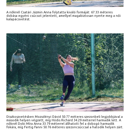
A nőknél Csatári Jázmin Anna folytatta kiváló formáját: 67.33 méteres
dobása egyéni csúcsot jelentett, amellyel magabiztosan nyerte meg a női
kalapácsvetést.
Diszkoszvetésben Mozsdényi Dávid 50.77 méteres szezonbeli legjobbjával a
második helyen végzett, míg Hódis Richárd 34.29 méterrel harmadik lett. A
nőknél Dobi Míra Anna 33.79 méterrel állhatott fel a dobogó harmadik
fokára, míg Fertig Fanni 50.76 méteres szezoncsúccsal a hatodik helyen zárt.