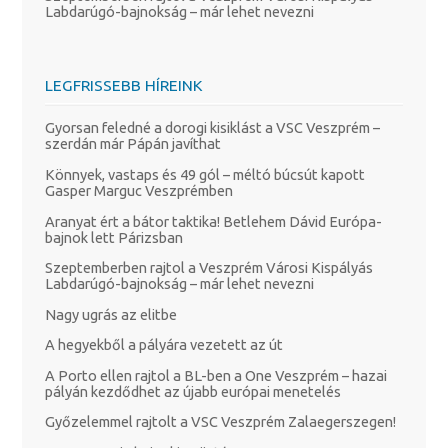
Labdarúgó-bajnokság – már lehet nevezni
LEGFRISSEBB HÍREINK
Gyorsan feledné a dorogi kisiklást a VSC Veszprém –
szerdán már Pápán javíthat
Könnyek, vastaps és 49 gól – méltó búcsút kapott
Gasper Marguc Veszprémben
Aranyat ért a bátor taktika! Betlehem Dávid Európa-
bajnok lett Párizsban
Szeptemberben rajtol a Veszprém Városi Kispályás
Labdarúgó-bajnokság – már lehet nevezni
Nagy ugrás az elitbe
A hegyekből a pályára vezetett az út
A Porto ellen rajtol a BL-ben a One Veszprém – hazai
pályán kezdődhet az újabb európai menetelés
Győzelemmel rajtolt a VSC Veszprém Zalaegerszegen!