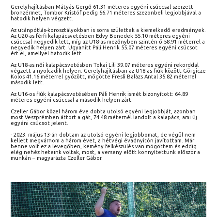
Gerelyhajításban Mátyás Gergő 61.31 méteres egyéni csúccsal szerzett
bronzérmet, Tombor Kristóf pedig 56.71 méteres szezonbeli legjobbjával a
hatodik helyen végzett.
Az utánpótlás-korosztályokban is sorra születtek a kiemelkedő eredmények.
Az U20-as férfi kalapácsvetésben Edvy Benedek 55.10 méteres egyéni
csúccsal negyedik lett, míg az U18-as mezőnyben szintén ő 58.91 méterrel a
negyedik helyen zárt. Ugyanitt Páli Henrik 55.07 méteres egyéni csúcsot
ért el, amellyel hatodik lett.
Az U18-as női kalapácsvetésben Tokai Lili 39.07 méteres egyéni rekorddal
végzett a nyolcadik helyen. Gerelyhajításban az U18-as fiúk között Görgicze
Kolos 41.16 méterrel győzött, mögötte Fresli Balázs Antal 35.82 méterrel
második lett.
Az U16-os fiúk kalapácsvetésében Páli Henrik ismét bizonyított: 64.89
méteres egyéni csúccsal a második helyen zárt.
Czeller Gábor közel három éve dobta utolsó egyéni legjobbját, azonban
most Veszprémben áttört a gát, 74.48 méternél landolt a kalapács, ami új
egyéni csúcsot jelent.
- 2023. május 13-án dobtam az utolsó egyéni legjobbomat, de végül nem
kellett megvárnom a három évet, a hétvégi évadnyitón javítottam. Már
benne volt ez a levegőben, kemény felkészülés van mögöttem és eddig
elég nehéz heteink voltak, most, a verseny előtt könnyítettünk először a
munkán – magyarázta Czeller Gábor.