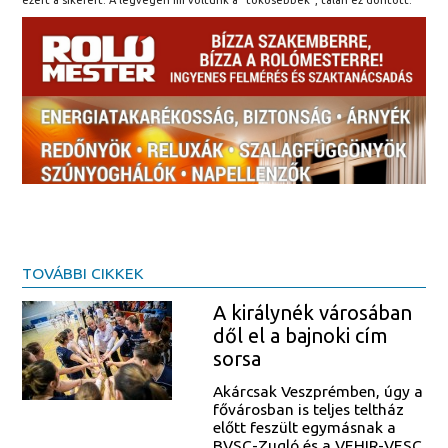
ezért a sikerért. A legvégén mi voltunk a “tökösebbek”, talán ez döntött.
TOVÁBBI CIKKEK
A királynék városában
dől el a bajnoki cím
sorsa
Akárcsak Veszprémben, úgy a
fővárosban is teljes teltház
előtt feszült egymásnak a
BVSC-Zugló és a VEHIR-VESC