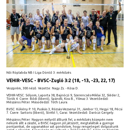
Női Röplabda NB I Liga Döntő 3. mérkőzés
VEHIR-VESC - BVSC-Zugló 3:2 (18, -13, -23, 22, 17)
Veszprém, 300 néző. Vezette: Nagy Zs. - Kósa D.
VEHIR-VESC: Sólyom, Laporta 38, Bajnóczi 9, Szerencsés-Miklai 32, Sléder 2,
Török 4. Csere: Bődi (liberó), Spándli, Kiss B., Yilmaz 3. Vezetőedző:
Mészáros Péter. Másodedző: Tóth Laura.
BVSC: Kökény P. 10, Puskás 3, Rózsás-Vezsenyi 31, Jámbor 13, Hegyi 18, Pécsi
7. Csere: Sartoris (liberó), Strébl 1, Garai. Vezetőedző: Daróczi Gergely.
Mészáros Péter: Nagyon mélyről álltunk fel, a mérkőzés közepén nem
nekünk állt a zászló, a BVSC nagyon jól játszott, megtalálták a gyenge
pontjainkat, de ugyanakkor azt gondolom, hogy rengeteget dolgoztunk