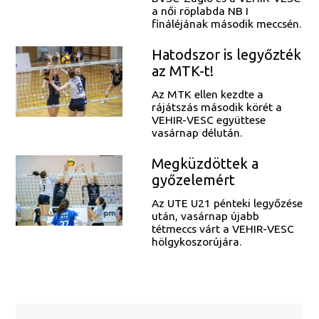
a női röplabda NB I
fináléjának második meccsén.
Hatodszor is legyőzték
az MTK-t!
Az MTK ellen kezdte a
rájátszás második körét a
VEHIR-VESC együttese
vasárnap délután.
Megküzdöttek a
győzelemért
Az UTE U21 pénteki legyőzése
után, vasárnap újabb
tétmeccs várt a VEHIR-VESC
hölgykoszorújára.