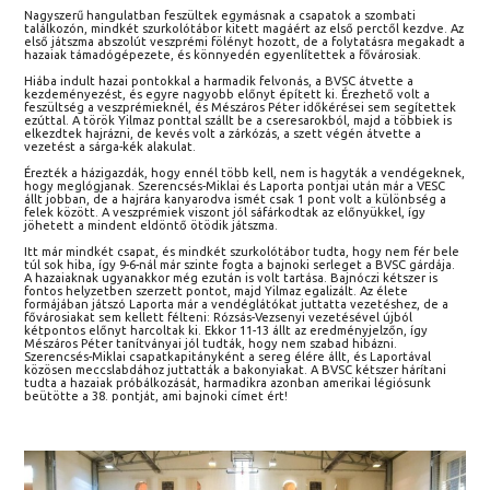
Nagyszerű hangulatban feszültek egymásnak a csapatok a szombati
találkozón, mindkét szurkolótábor kitett magáért az első perctől kezdve. Az
első játszma abszolút veszprémi fölényt hozott, de a folytatásra megakadt a
hazaiak támadógépezete, és könnyedén egyenlítettek a fővárosiak.
Hiába indult hazai pontokkal a harmadik felvonás, a BVSC átvette a
kezdeményezést, és egyre nagyobb előnyt épített ki. Érezhető volt a
feszültség a veszprémieknél, és Mészáros Péter időkérései sem segítettek
ezúttal. A török Yilmaz ponttal szállt be a cseresarokból, majd a többiek is
elkezdtek hajrázni, de kevés volt a zárkózás, a szett végén átvette a
vezetést a sárga-kék alakulat.
Érezték a házigazdák, hogy ennél több kell, nem is hagyták a vendégeknek,
hogy meglógjanak. Szerencsés-Miklai és Laporta pontjai után már a VESC
állt jobban, de a hajrára kanyarodva ismét csak 1 pont volt a különbség a
felek között. A veszprémiek viszont jól sáfárkodtak az előnyükkel, így
jöhetett a mindent eldöntő ötödik játszma.
Itt már mindkét csapat, és mindkét szurkolótábor tudta, hogy nem fér bele
túl sok hiba, így 9-6-nál már szinte fogta a bajnoki serleget a BVSC gárdája.
A hazaiaknak ugyanakkor még ezután is volt tartása. Bajnóczi kétszer is
fontos helyzetben szerzett pontot, majd Yilmaz egalizált. Az élete
formájában játszó Laporta már a vendéglátókat juttatta vezetéshez, de a
fővárosiakat sem kellett félteni: Rózsás-Vezsenyi vezetésével újból
kétpontos előnyt harcoltak ki. Ekkor 11-13 állt az eredményjelzőn, így
Mészáros Péter tanítványai jól tudták, hogy nem szabad hibázni.
Szerencsés-Miklai csapatkapitányként a sereg élére állt, és Laportával
közösen meccslabdához juttatták a bakonyiakat. A BVSC kétszer hárítani
tudta a hazaiak próbálkozását, harmadikra azonban amerikai légiósunk
beütötte a 38. pontját, ami bajnoki címet ért!