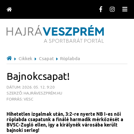
Cikkek
Csapat
Röplabda
Bajnokcsapat!
DÁTUM: 2026. 05. 12. 9:20
SZERZŐ: HAJRÁVESZPRÉM.HU
FORRÁS: VESC
Hihetetlen izgalmak után, 3:2-re nyerte NB I-es női
röplabda csapatunk a finálé harmadik mérkőzését a
BVSC-Zugló ellen, így a királynék városába került
bajnoki serleg!