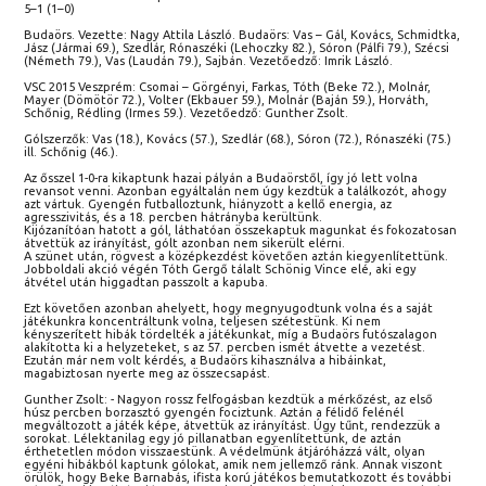
5–1 (1–0)
Budaörs. Vezette: Nagy Attila László. Budaörs: Vas – Gál, Kovács, Schmidtka,
Jász (Jármai 69.), Szedlár, Rónaszéki (Lehoczky 82.), Sóron (Pálfi 79.), Szécsi
(Németh 79.), Vas (Laudán 79.), Sajbán. Vezetőedző: Imrik László.
VSC 2015 Veszprém: Csomai – Görgényi, Farkas, Tóth (Beke 72.), Molnár,
Mayer (Dömötör 72.), Volter (Ekbauer 59.), Molnár (Baján 59.), Horváth,
Schőnig, Rédling (Irmes 59.). Vezetőedző: Gunther Zsolt.
Gólszerzők: Vas (18.), Kovács (57.), Szedlár (68.), Sóron (72.), Rónaszéki (75.)
ill. Schőnig (46.).
Az ősszel 1-0-ra kikaptunk hazai pályán a Budaörstől, így jó lett volna
revansot venni. Azonban egyáltalán nem úgy kezdtük a találkozót, ahogy
azt vártuk. Gyengén futballoztunk, hiányzott a kellő energia, az
agresszivitás, és a 18. percben hátrányba kerültünk.
Kijózanítóan hatott a gól, láthatóan összekaptuk magunkat és fokozatosan
átvettük az irányítást, gólt azonban nem sikerült elérni.
A szünet után, rögvest a középkezdést követően aztán kiegyenlítettünk.
Jobboldali akció végén Tóth Gergő tálalt Schönig Vince elé, aki egy
átvétel után higgadtan passzolt a kapuba.
Ezt követően azonban ahelyett, hogy megnyugodtunk volna és a saját
játékunkra koncentráltunk volna, teljesen szétestünk. Ki nem
kényszerített hibák tördelték a játékunkat, míg a Budaörs futószalagon
alakította ki a helyzeteket, s az 57. percben ismét átvette a vezetést.
Ezután már nem volt kérdés, a Budaörs kihasználva a hibáinkat,
magabiztosan nyerte meg az összecsapást.
Gunther Zsolt: - Nagyon rossz felfogásban kezdtük a mérkőzést, az első
húsz percben borzasztó gyengén fociztunk. Aztán a félidő felénél
megváltozott a játék képe, átvettük az irányítást. Úgy tűnt, rendezzük a
sorokat. Lélektanilag egy jó pillanatban egyenlítettünk, de aztán
érthetetlen módon visszaestünk. A védelmünk átjáróházzá vált, olyan
egyéni hibákból kaptunk gólokat, amik nem jellemző ránk. Annak viszont
örülök, hogy Beke Barnabás, ifista korú játékos bemutatkozott és további