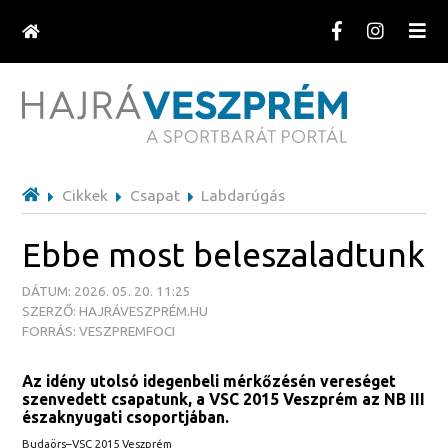
Cikkek
Csapat
Labdarúgás
Ebbe most beleszaladtunk
DÁTUM: 2026. 05. 20. 11:25
SZERZŐ: HAJRÁVESZPRÉM.HU
FORRÁS: VESZPREMFOCI
Az idény utolsó idegenbeli mérkőzésén vereséget
szenvedett csapatunk, a VSC 2015 Veszprém az NB III
északnyugati csoportjában.
Budaörs–VSC 2015 Veszprém