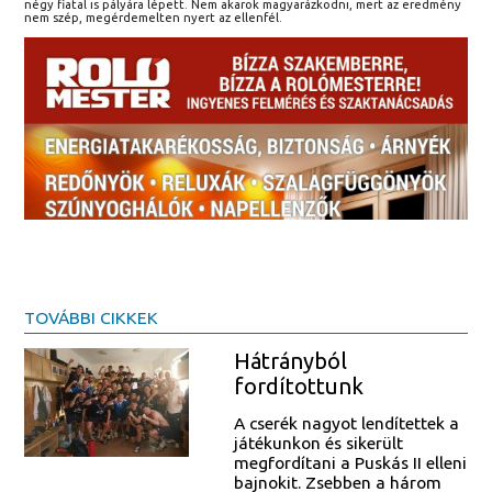
négy fiatal is pályára lépett. Nem akarok magyarázkodni, mert az eredmény
nem szép, megérdemelten nyert az ellenfél.
TOVÁBBI CIKKEK
Hátrányból
fordítottunk
A cserék nagyot lendítettek a
játékunkon és sikerült
megfordítani a Puskás II elleni
bajnokit. Zsebben a három