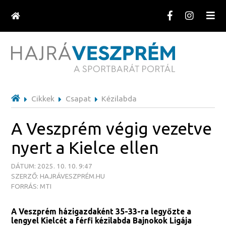
Cikkek
Csapat
Kézilabda
A Veszprém végig vezetve
nyert a Kielce ellen
DÁTUM: 2025. 10. 10. 9:47
SZERZŐ: HAJRÁVESZPRÉM.HU
FORRÁS: MTI
A Veszprém házigazdaként 35-33-ra legyőzte a
lengyel Kielcét a férfi kézilabda Bajnokok Ligája