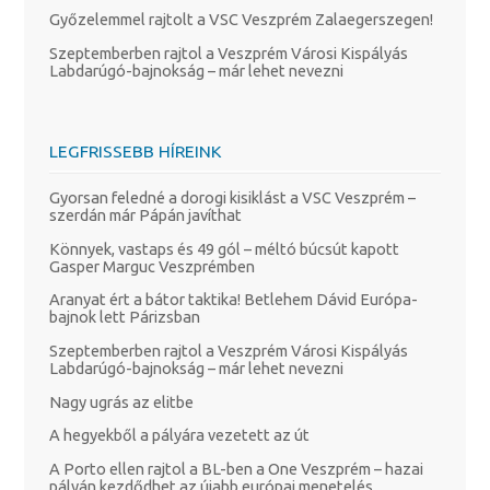
Győzelemmel rajtolt a VSC Veszprém Zalaegerszegen!
Szeptemberben rajtol a Veszprém Városi Kispályás
Labdarúgó-bajnokság – már lehet nevezni
LEGFRISSEBB HÍREINK
Gyorsan feledné a dorogi kisiklást a VSC Veszprém –
szerdán már Pápán javíthat
Könnyek, vastaps és 49 gól – méltó búcsút kapott
Gasper Marguc Veszprémben
Aranyat ért a bátor taktika! Betlehem Dávid Európa-
bajnok lett Párizsban
Szeptemberben rajtol a Veszprém Városi Kispályás
Labdarúgó-bajnokság – már lehet nevezni
Nagy ugrás az elitbe
A hegyekből a pályára vezetett az út
A Porto ellen rajtol a BL-ben a One Veszprém – hazai
pályán kezdődhet az újabb európai menetelés