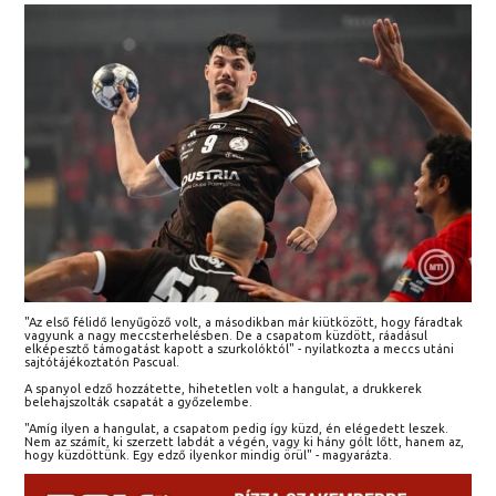
"Az első félidő lenyűgöző volt, a másodikban már kiütközött, hogy fáradtak
vagyunk a nagy meccsterhelésben. De a csapatom küzdött, ráadásul
elképesztő támogatást kapott a szurkolóktól" - nyilatkozta a meccs utáni
sajtótájékoztatón Pascual.
A spanyol edző hozzátette, hihetetlen volt a hangulat, a drukkerek
belehajszolták csapatát a győzelembe.
"Amíg ilyen a hangulat, a csapatom pedig így küzd, én elégedett leszek.
Nem az számít, ki szerzett labdát a végén, vagy ki hány gólt lőtt, hanem az,
hogy küzdöttünk. Egy edző ilyenkor mindig örül" - magyarázta.