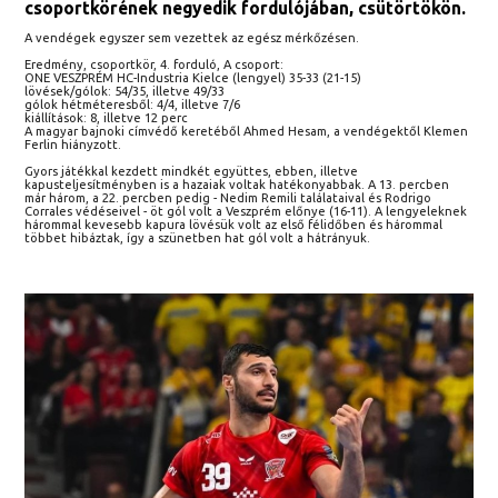
csoportkörének negyedik fordulójában, csütörtökön.
A vendégek egyszer sem vezettek az egész mérkőzésen.
Eredmény, csoportkör, 4. forduló, A csoport:
ONE VESZPRÉM HC-Industria Kielce (lengyel) 35-33 (21-15)
lövések/gólok: 54/35, illetve 49/33
gólok hétméteresből: 4/4, illetve 7/6
kiállítások: 8, illetve 12 perc
A magyar bajnoki címvédő keretéből Ahmed Hesam, a vendégektől Klemen
Ferlin hiányzott.
Gyors játékkal kezdett mindkét együttes, ebben, illetve
kapusteljesítményben is a hazaiak voltak hatékonyabbak. A 13. percben
már három, a 22. percben pedig - Nedim Remili találataival és Rodrigo
Corrales védéseivel - öt gól volt a Veszprém előnye (16-11). A lengyeleknek
hárommal kevesebb kapura lövésük volt az első félidőben és hárommal
többet hibáztak, így a szünetben hat gól volt a hátrányuk.