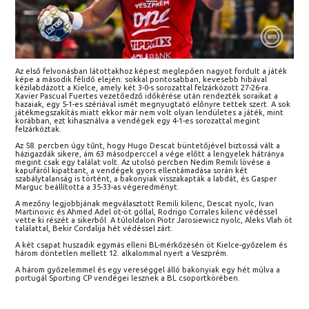
Az első felvonásban látottakhoz képest meglepően nagyot fordult a játék
képe a második félidő elején: sokkal pontosabban, kevesebb hibával
kézilabdázott a Kielce, amely két 3-0-s sorozattal felzárkózott 27-26-ra.
Xavier Pascual Fuertes vezetőedző időkérése után rendezték soraikat a
hazaiak, egy 5-1-es szériával ismét megnyugtató előnyre tettek szert. A sok
játékmegszakítás miatt ekkor már nem volt olyan lendületes a játék, mint
korábban, ezt kihasználva a vendégek egy 4-1-es sorozattal megint
felzárkóztak.
Az 58. percben úgy tűnt, hogy Hugo Descat büntetőjével biztossá vált a
házigazdák sikere, ám 63 másodperccel a vége előtt a lengyelek hátránya
megint csak egy találat volt. Az utolsó percben Nedim Remili lövése a
kapufáról kipattant, a vendégek gyors ellentámadása során két
szabálytalanság is történt, a bakonyiak visszakapták a labdát, és Gasper
Marguc beállította a 35-33-as végeredményt.
A mezőny legjobbjának megválasztott Remili kilenc, Descat nyolc, Ivan
Martinovic és Ahmed Adel öt-öt góllal, Rodrigo Corrales kilenc védéssel
vette ki részét a sikerből. A túloldalon Piotr Jarosiewicz nyolc, Aleks Vlah öt
találattal, Bekir Cordalija hét védéssel zárt.
A két csapat huszadik egymás elleni BL-mérkőzésén öt Kielce-győzelem és
három döntetlen mellett 12. alkalommal nyert a Veszprém.
A három győzelemmel és egy vereséggel álló bakonyiak egy hét múlva a
portugál Sporting CP vendégei lesznek a BL csoportkörében.