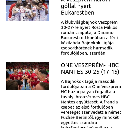
góllal nyert
Bukarestben
A klubvilágbajnok Veszprém
30-27-re nyert Rosta Miklós
román csapata, a Dinamo
Bucuresti otthonában a férfi
kézilabda Bajnokok Ligája
csoportkörének harmadik
fordulójában, szerdán.
ONE VESZPRÉM- HBC
NANTES 30-25 (17-15)
A Bajnokok Ligája második
fordulójában a One Veszprém
HC hazai pályán fogadta a
tavalyi bronzérmes HBC
Nantes együttesét. A francia
csapat az első fordulóban
vereséget szenvedett a német
Füchse Berlintől, így mindkét
együttes számára
kulcsfontosságú volt ez a