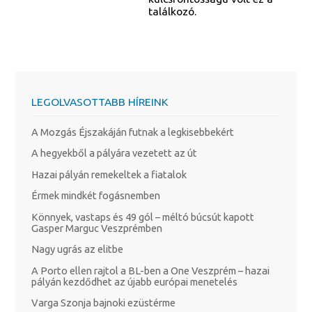
találkozó.
LEGOLVASOTTABB HÍREINK
A Mozgás Éjszakáján futnak a legkisebbekért
A hegyekből a pályára vezetett az út
Hazai pályán remekeltek a fiatalok
Érmek mindkét fogásnemben
Könnyek, vastaps és 49 gól – méltó búcsút kapott
Gasper Marguc Veszprémben
Nagy ugrás az elitbe
A Porto ellen rajtol a BL-ben a One Veszprém – hazai
pályán kezdődhet az újabb európai menetelés
Varga Szonja bajnoki ezüstérme