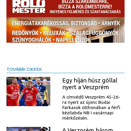
TOVÁBBI CIKKEK
Egy híján húsz góllal
nyert a Veszprém
A címvédő Veszprém 45-26-
ra nyert az újonc Budai
Farkasok otthonában a férfi
kézilabda NB I vasárnapi
mérkőzésén.
A Veszprém három