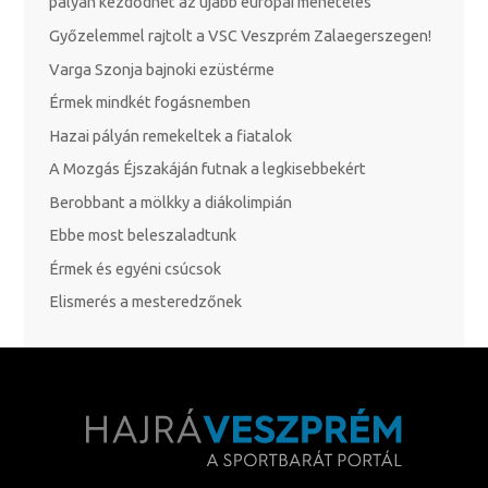
pályán kezdődhet az újabb európai menetelés
Győzelemmel rajtolt a VSC Veszprém Zalaegerszegen!
Varga Szonja bajnoki ezüstérme
Érmek mindkét fogásnemben
Hazai pályán remekeltek a fiatalok
A Mozgás Éjszakáján futnak a legkisebbekért
Berobbant a mölkky a diákolimpián
Ebbe most beleszaladtunk
Érmek és egyéni csúcsok
Elismerés a mesteredzőnek