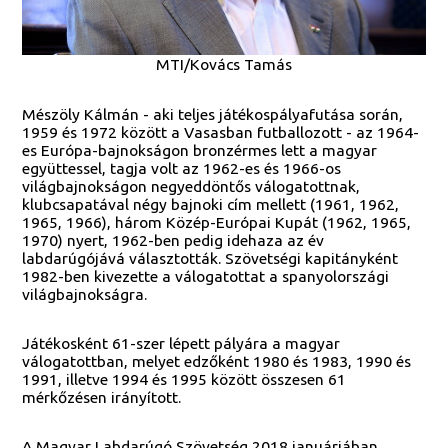
MTI/Kovács Tamás
Mészöly Kálmán - aki teljes játékospályafutása során,
1959 és 1972 között a Vasasban futballozott - az 1964-
es Európa-bajnokságon bronzérmes lett a magyar
együttessel, tagja volt az 1962-es és 1966-os
világbajnokságon negyeddöntős válogatottnak,
klubcsapatával négy bajnoki cím mellett (1961, 1962,
1965, 1966), három Közép-Európai Kupát (1962, 1965,
1970) nyert, 1962-ben pedig idehaza az év
labdarúgójává választották. Szövetségi kapitányként
1982-ben kivezette a válogatottat a spanyolországi
világbajnokságra.
Játékosként 61-szer lépett pályára a magyar
válogatottban, melyet edzőként 1980 és 1983, 1990 és
1991, illetve 1994 és 1995 között összesen 61
mérkőzésen irányított.
A Magyar Labdarúgó Szövetség 2018 januárjában