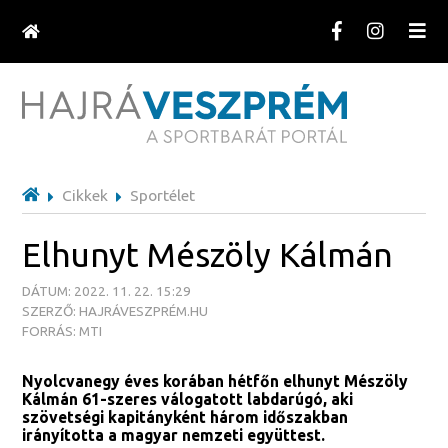
Cikkek
Sportélet
Elhunyt Mészöly Kálmán
DÁTUM: 2022. 11. 22. 15:29
SZERZŐ: HAJRÁVESZPRÉM.HU
FORRÁS: MTI
Nyolcvanegy éves korában hétfőn elhunyt Mészöly
Kálmán 61-szeres válogatott labdarúgó, aki
szövetségi kapitányként három időszakban
irányította a magyar nemzeti együttest.