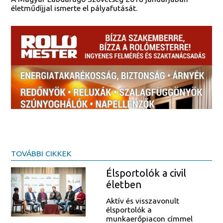
életműdíjjal ismerte el pályafutását.
TOVÁBBI CIKKEK
Élsportolók a civil
életben
Aktív és visszavonult
élsportolók a
munkaerőpiacon címmel