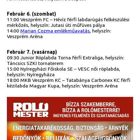
Február 6. (szombat)
11:00 Veszprém FC – Hévíz férfi labdarúgás felkészülési
mérkőzés, helyszín: Jutasi úti műfüves pálya
14:00
Marian Cozma emlékműavatás
, helyszín:
Veszprém Aréna
Február 7. (vasárnap)
09:30 Junior Röplabda Torna férfi Extraliga, helyszín:
Táncsics SZKI tornaterem
15:00 Nyíregyházi Főiskola SE – VESC női röplabda,
helyszín: Nyíregyháza
18:00 MKB Veszprém KC – Tatabánya Carbonex KC férfi
kézilabda Magyar Kupa, helyszín: Veszprém Aréna