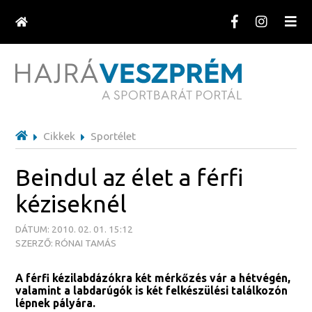
Cikkek
Sportélet
Beindul az élet a férfi
kéziseknél
DÁTUM: 2010. 02. 01. 15:12
SZERZŐ: RÓNAI TAMÁS
A férfi kézilabdázókra két mérkőzés vár a hétvégén,
valamint a labdarúgók is két felkészülési találkozón
lépnek pályára.