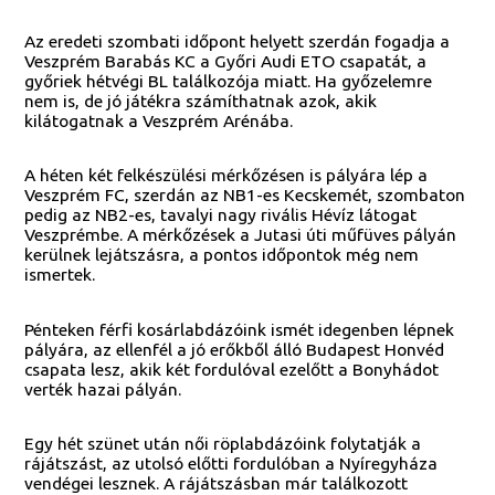
Az eredeti szombati időpont helyett szerdán fogadja a
Veszprém Barabás KC a Győri Audi ETO csapatát, a
győriek hétvégi BL találkozója miatt. Ha győzelemre
nem is, de jó játékra számíthatnak azok, akik
kilátogatnak a Veszprém Arénába.
A héten két felkészülési mérkőzésen is pályára lép a
Veszprém FC, szerdán az NB1-es Kecskemét, szombaton
pedig az NB2-es, tavalyi nagy rivális Hévíz látogat
Veszprémbe. A mérkőzések a Jutasi úti műfüves pályán
kerülnek lejátszásra, a pontos időpontok még nem
ismertek.
Pénteken férfi kosárlabdázóink ismét idegenben lépnek
pályára, az ellenfél a jó erőkből álló Budapest Honvéd
csapata lesz, akik két fordulóval ezelőtt a Bonyhádot
verték hazai pályán.
Egy hét szünet után női röplabdázóink folytatják a
rájátszást, az utolsó előtti fordulóban a Nyíregyháza
vendégei lesznek. A rájátszásban már találkozott