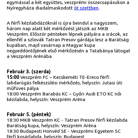
egymással a két együttes, veszprémi összecsapásukon a
Nyíregyháza diadalmaskodott
öt szettben
.
A férfi kézilabdázóknál is újra beindul a nagyüzem,
három nap alatt két mérkőzést játszik az MKB
Veszprém. Először pénteken lépnek pályára a srácok, az
ellenfél a szlovák Tatran Presov gárdája lesz a Barátság
kupában, majd vasárnap a Magyar kupa
negyeddöntőjének első mérkőzésén a Tatabánya látogat
a Veszprém Arénába.
Február 3. (szerda)
15:00
Veszprém FC – Kecskeméti TE-Ereco férfi
labdarúgás felkészülési mérkőzés, helyszín: Jutasi úti
műfüves pálya
18:00 Veszprém Barabás KC – Győri Audi ETO KC női
kézilabda, helyszín: Veszprém Aréna
Február 5. (péntek)
18:30 MKB Veszprém KC - Tatran Presov férfi kézilabda
Barátság kupa, helyszín: Veszprém Aréna
18:30 Budapesti Honvéd SE - Veszprémi Egyetem SC
férfi kosárlabda, helyszín: Budapest