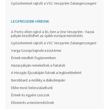
Győzelemmel rajtolt a VSC Veszprém Zalaegerszegen!
LEGFRISSEBB HÍREINK
A Porto ellen rajtol a BL-ben a One Veszprém – hazai
pályán kezdődhet az újabb európai menetelés
Győzelemmel rajtolt a VSC Veszprém Zalaegerszegen!
Varga Szonja bajnoki ezüstérme
Érmek mindkét fogásnemben
Hazai pályán remekeltek a fiatalok
A Mozgás Éjszakáján futnak a legkisebbekért
Berobbant a mölkky a diákolimpián
Ebbe most beleszaladtunk
Érmek és egyéni csúcsok
Elismerés a mesteredzőnek