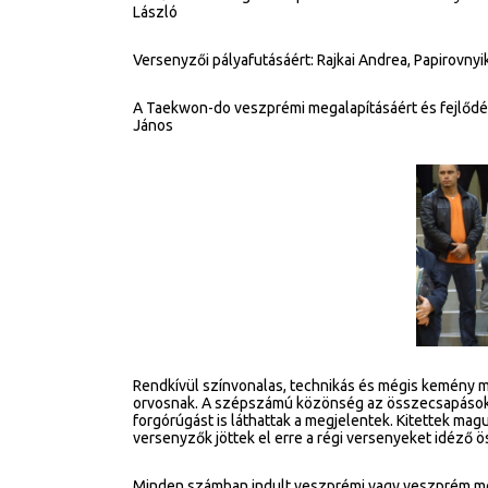
László
Versenyzői pályafutásáért: Rajkai Andrea, Papirovnyi
A Taekwon-do veszprémi megalapításáért és fejlődés
János
Rendkívül színvonalas, technikás és mégis kemény 
orvosnak. A szépszámú közönség az összecsapások
forgórúgást is láthattak a megjelentek. Kitettek mag
versenyzők jöttek el erre a régi versenyeket idéző 
Minden számban indult veszprémi vagy veszprém meg