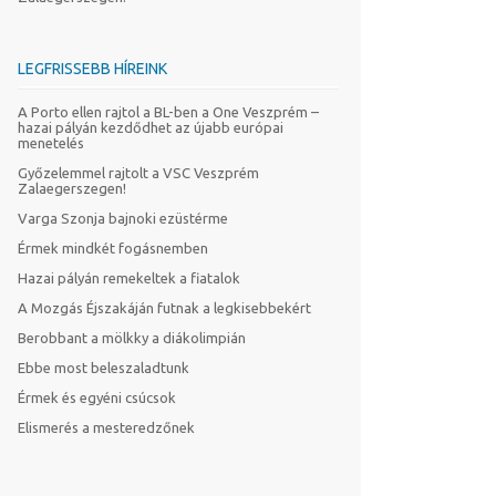
LEGFRISSEBB HÍREINK
A Porto ellen rajtol a BL-ben a One Veszprém –
hazai pályán kezdődhet az újabb európai
menetelés
Győzelemmel rajtolt a VSC Veszprém
Zalaegerszegen!
Varga Szonja bajnoki ezüstérme
Érmek mindkét fogásnemben
Hazai pályán remekeltek a fiatalok
A Mozgás Éjszakáján futnak a legkisebbekért
Berobbant a mölkky a diákolimpián
Ebbe most beleszaladtunk
Érmek és egyéni csúcsok
Elismerés a mesteredzőnek