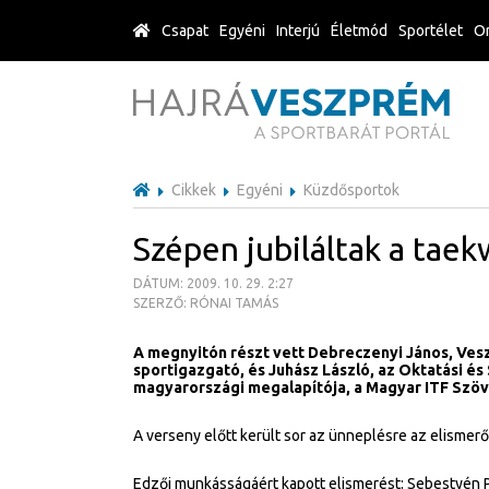
Csapat
Egyéni
Interjú
Életmód
Sportélet
Or
Cikkek
Egyéni
Küzdősportok
Szépen jubiláltak a tae
DÁTUM: 2009. 10. 29. 2:27
SZERZŐ: RÓNAI TAMÁS
A megnyitón részt vett Debreczenyi János, Ves
sportigazgató, és Juhász László, az Oktatási és
magyarországi megalapítója, a Magyar ITF Szöv
A verseny előtt került sor az ünneplésre az elismerő
Edzői munkásságáért kapott elismerést: Sebestyén Pá