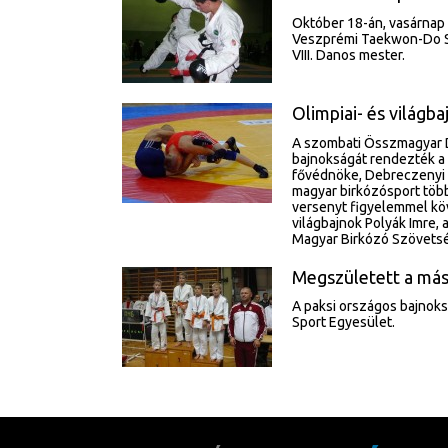
Október 18-án, vasárnap 
Veszprémi Taekwon-Do SE
VIII. Danos mester.
Olimpiai- és világ
A szombati Összmagyar D
bajnokságát rendezték a
fővédnöke, Debreczenyi J
magyar birkózósport több
versenyt figyelemmel köv
világbajnok Polyák Imre, 
Magyar Birkózó Szövetség
Megszületett a más
A paksi országos bajnoks
Sport Egyesület.