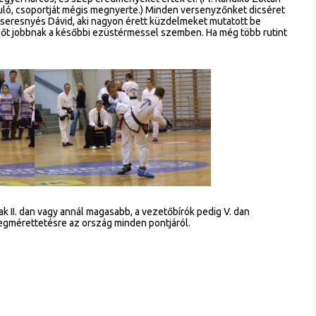
nduló, csoportját mégis megnyerte.) Minden versenyzőnket dicséret
l Cseresnyés Dávid, aki nagyon érett küzdelmeket mutatott be
a őt jobbnak a későbbi ezüstérmessel szemben. Ha még több rutint
k II. dan vagy annál magasabb, a vezetőbírók pedig V. dan
megmérettetésre az ország minden pontjáról.