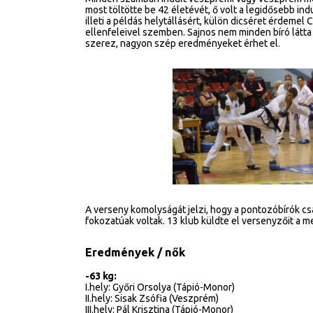
most töltötte be 42 életévét, ő volt a legidősebb i
illeti a példás helytállásért, külön dicséret érdeme
ellenfeleivel szemben. Sajnos nem minden bíró látt
szerez, nagyon szép eredményeket érhet el.
A verseny komolyságát jelzi, hogy a pontozóbírók csa
fokozatúak voltak. 13 klub küldte el versenyzőit a 
Eredmények / nők
-63 kg:
I.hely: Győri Orsolya (Tápió-Monor)
II.hely: Sisak Zsófia (Veszprém)
III.hely: Pál Krisztina (Tápió-Monor)