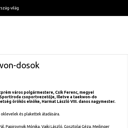
szág-világ
kwon-dosok
zprém város polgármestere, Csik Ferenc, megyei
 Sportiroda csoportvezetője, illetve a taekwon-do
etség örökös elnöke, Harmat László VIII. danos nagymester.
 oklevelek és plakettek átadására.
l, Papirovnyik Mónika, Vajki László, Gosztolai Géza, Meilinger