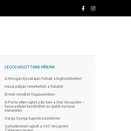
LEGOLVASOTTABB HÍREINK
A Mozgás Éjszakáján futnak a legkisebbekért
Hazai pályán remekeltek a fiatalok
Érmek mindkét fogásnemben
A Porto ellen rajtol a BL-ben a One Veszprém –
hazai pályán kezdődhet az újabb európai
menetelés
Varga Szonja bajnoki ezüstérme
Győzelemmel rajtolt a VSC Veszprém
Zalaegerszegen!