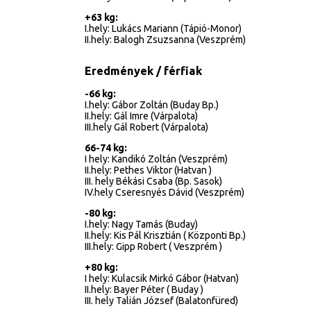
+63 kg:
I.hely: Lukács Mariann (Tápió-Monor)
II.hely: Balogh Zsuzsanna (Veszprém)
Eredmények / férfiak
-66 kg:
I.hely: Gábor Zoltán (Buday Bp.)
II.hely: Gál Imre (Várpalota)
III.hely Gál Robert (Várpalota)
66-74 kg:
I hely: Kandikó Zoltán (Veszprém)
II.hely: Pethes Viktor (Hatvan )
III. hely Békási Csaba (Bp. Sasok)
IV.hely Cseresnyés Dávid (Veszprém)
-80 kg:
I.hely: Nagy Tamás (Buday)
II.hely: Kis Pál Krisztián ( Központi Bp.)
III.hely: Gipp Robert ( Veszprém )
+80 kg:
I hely: Kulacsik Mirkó Gábor (Hatvan)
II.hely: Bayer Péter ( Buday )
III. hely Talián József (Balatonfüred)