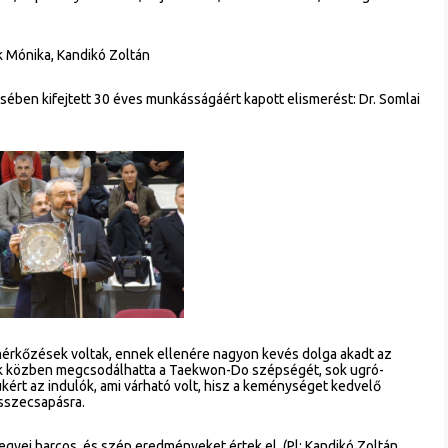
k Mónika, Kandikó Zoltán
ében kifejtett 30 éves munkásságáért kapott elismerést: Dr. Somlai
mérkőzések voltak, ennek ellenére nagyon kevés dolga akadt az
 közben megcsodálhatta a Taekwon-Do szépségét, sok ugró-
ukért az indulók, ami várható volt, hisz a keménységet kedvelő
összecsapásra.
yei harcos, és szép eredményeket értek el. (Pl: Kandikó Zoltán