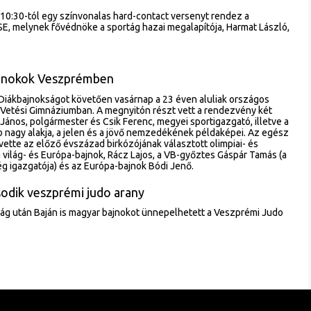
10:30-tól egy színvonalas hard-contact versenyt rendez a
, melynek fővédnöke a sportág hazai megalapítója, Harmat László,
bajnokok Veszprémben
iákbajnokságot követően vasárnap a 23 éven aluliak országos
 Vetési Gimnáziumban. A megnyitón részt vett a rendezvény két
ános, polgármester és Csik Ferenc, megyei sportigazgató, illetve a
 nagy alakja, a jelen és a jövő nemzedékének példaképei. Az egész
ette az előző évszázad birkózójának választott olimpiai- és
a világ- és Európa-bajnok, Rácz Lajos, a VB-győztes Gáspár Tamás (a
 igazgatója) és az Európa-bajnok Bódi Jenő.
odik veszprémi judo arany
ág után Baján is magyar bajnokot ünnepelhetett a Veszprémi Judo