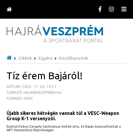
Cikkek
Egyéni
Küzdősportok
Tíz érem Bajáról!
DÁTUM: 2025. 11. 26. 10:21
SZERZŐ: HAJRÁVESZPRÉM.HU
FORRÁS: VESC
Újabb sikeres hétvégén vannak túl a VESC-Weapon
Group K-1 versenyzői.
Ezúttal Dobos Gergely tanítványai keltek útra, és Baján bizonyíthattak a
WFC Nemzetközi Bajnokságán.