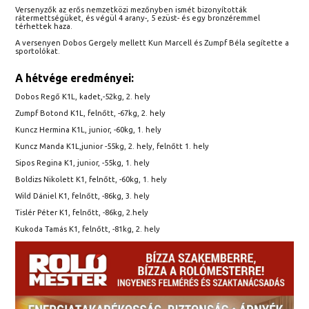
Versenyzők az erős nemzetközi mezőnyben ismét bizonyították
rátermettségüket, és végül 4 arany-, 5 ezüst- és egy bronzéremmel
térhettek haza.
A versenyen Dobos Gergely mellett Kun Marcell és Zumpf Béla segítette a
sportolókat.
A hétvége eredményei:
Dobos Regő K1L, kadet,-52kg, 2. hely
Zumpf Botond K1L, felnőtt, -67kg, 2. hely
Kuncz Hermina K1L, junior, -60kg, 1. hely
Kuncz Manda K1L,junior -55kg, 2. hely, felnőtt 1. hely
Sipos Regina K1, junior, -55kg, 1. hely
Boldizs Nikolett K1, felnőtt, -60kg, 1. hely
Wild Dániel K1, felnőtt, -86kg, 3. hely
Tislér Péter K1, felnőtt, -86kg, 2.hely
Kukoda Tamás K1, felnőtt, -81kg, 2. hely