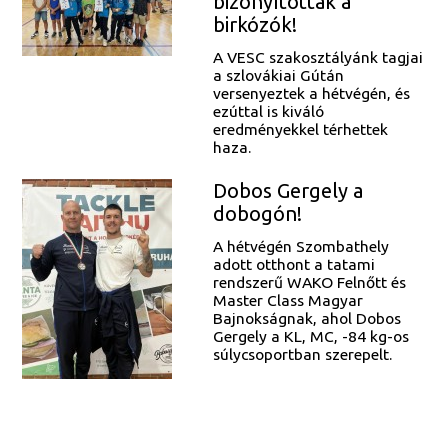
bizonyítottak a
birkózók!
A VESC szakosztályánk tagjai
a szlovákiai Gútán
versenyeztek a hétvégén, és
ezúttal is kiváló
eredményekkel térhettek
haza.
Dobos Gergely a
dobogón!
A hétvégén Szombathely
adott otthont a tatami
rendszerű WAKO Felnőtt és
Master Class Magyar
Bajnokságnak, ahol Dobos
Gergely a KL, MC, -84 kg-os
súlycsoportban szerepelt.