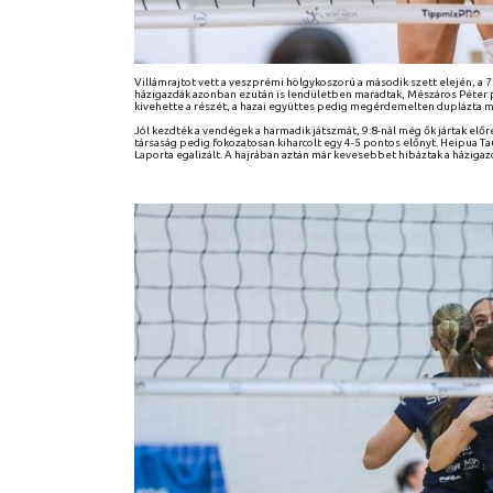
Villámrajtot vett a veszprémi hölgykoszorú a második szett elején, a 7:
házigazdák azonban ezután is lendületben maradtak, Mészáros Péter pe
kivehette a részét, a hazai együttes pedig megérdemelten duplázta m
Jól kezdték a vendégek a harmadik játszmát, 9:8-nál még ők jártak előr
társaság pedig fokozatosan kiharcolt egy 4-5 pontos előnyt. Heipua Ta
Laporta egalizált. A hajrában aztán már kevesebbet hibáztak a házigaz