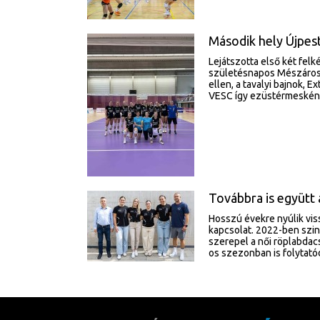
Második hely Újpes
Lejátszotta első két fel
születésnapos Mészáros
ellen, a tavalyi bajnok, 
VESC így ezüstérmesként 
Továbbra is együtt 
Hosszú évekre nyúlik vis
kapcsolat. 2022-ben szi
szerepel a női röplabda
os szezonban is folytatód