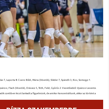
i 7, Laporta 8. Csere: Bődi, Mária (liberók), Sléder 7, Spándli 3, Kiss, Somogyi 1.
Ujvárosi, Flach (liberók), Drávecz 5, Tóth, Feld, Gyűrűs 2. Vezetőedző: Ujvárosi Levente.
ik szettben kicsit lankadt a figyelmünk, de amikor koncentráltunk, akkor az történt a