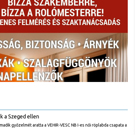
ek a Szeged ellen
rmadik győzelmét aratta a VEHIR-VESC NB I-es női röplabda csapata a