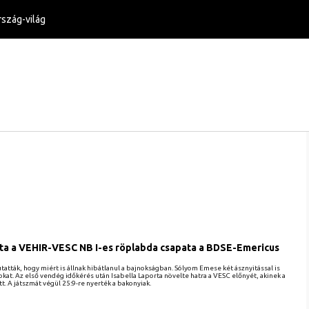
szág-világ
ta a VEHIR-VESC NB I-es röplabda csapata a BDSE-Emericus
tták, hogy miért is állnak hibátlanul a bajnokságban. Sólyom Emese két ásznyitással is
kat. Az első vendég időkérés után Isabella Laporta növelte hatra a VESC előnyét, akinek a
t. A játszmát végül 25:9-re nyerték a bakonyiak.