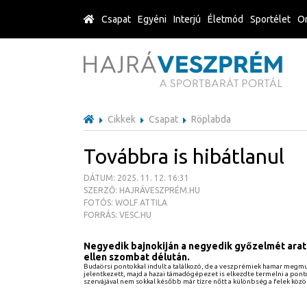
Csapat
Egyéni
Interjú
Életmód
Sportélet
Or
Cikkek
Csapat
Röplabda
Továbbra is hibátlanul
DÁTUM: 2025. 11. 12. 16:31
SZERZŐ: HAJRÁVESZPRÉM.HU
FOTÓS: WOLF ATTILA
FORRÁS: VESC.HU
Negyedik bajnokiján a negyedik győzelmét arat
ellen szombat délután.
Budaörsi pontokkal indult a találkozó, de a veszprémiek hamar megmuta
jelentkezett, majd a hazai támadógépezet is elkezdte termelni a ponto
szervájával nem sokkal később már tízre nőtt a különbség a felek közöt