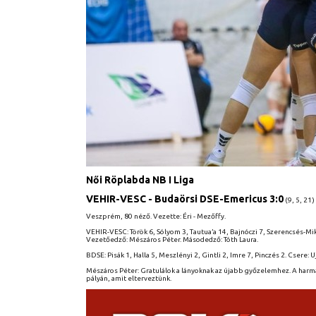
Női Röplabda NB I Liga
VEHIR-VESC - Budaörsi DSE-Emericus 3:0
(9, 5, 21)
Veszprém, 80 néző. Vezette: Éri - Mezőffy.
VEHIR-VESC: Török 6, Sólyom 3, Tautua’a 14, Bajnóczi 7, Szerencsés-Mikla
Vezetőedző: Mészáros Péter. Másodedző: Tóth Laura.
BDSE: Pisák 1, Halla 5, Meszlényi 2, Gintli 2, Imre 7, Pinczés 2. Csere: 
Mészáros Péter: Gratulálok a lányoknak az újabb győzelemhez. A harmad
pályán, amit elterveztünk.