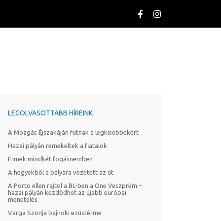
LEGOLVASOTTABB HÍREINK
A Mozgás Éjszakáján futnak a legkisebbekért
Hazai pályán remekeltek a fiatalok
Érmek mindkét fogásnemben
A hegyekből a pályára vezetett az út
A Porto ellen rajtol a BL-ben a One Veszprém –
hazai pályán kezdődhet az újabb európai
menetelés
Varga Szonja bajnoki ezüstérme