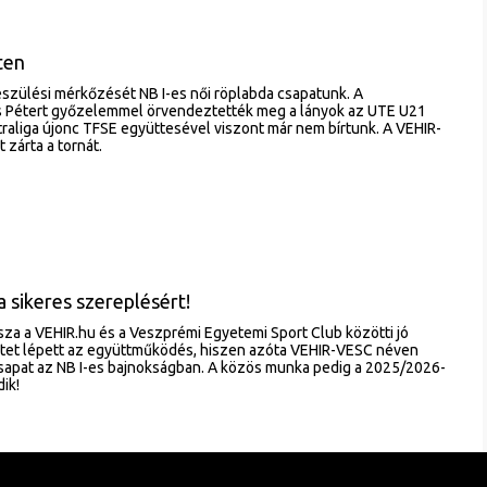
ten
készülési mérkőzését NB I-es női röplabda csapatunk. A
 Pétert győzelemmel örvendeztették meg a lányok az UTE U21
Extraliga újonc TFSE együttesével viszont már nem bírtunk. A VEHIR-
zárta a tornát.
a sikeres szereplésért!
sza a VEHIR.hu és a Veszprémi Egyetemi Sport Club közötti jó
ntet lépett az együttműködés, hiszen azóta VEHIR-VESC néven
csapat az NB I-es bajnokságban. A közös munka pedig a 2025/2026-
ik!