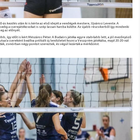
0-ás kezdés után ki is kérte az első idejét a vendégek mestere, Ujvárosi Levente. A
dig a cserejátékosokat is szép lassan harcba küldte. Az újabb részsikerből így mindenki
eg az előnyét.
ébb, így időt is kért Mészáros Péter. A Budaörs játéka egyre stabilabb lett, a jól mezőnyöző
utua’a csereként beállva próbált új lendületet hozni a Veszprém játékába, majd 20:20-nál
dák, zsinórban négy pontot szereztek, és végül lezárták a mérkőzést.