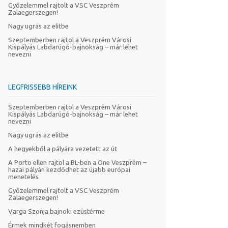
Győzelemmel rajtolt a VSC Veszprém
Zalaegerszegen!
Nagy ugrás az elitbe
Szeptemberben rajtol a Veszprém Városi
Kispályás Labdarúgó-bajnokság – már lehet
nevezni
LEGFRISSEBB HÍREINK
Szeptemberben rajtol a Veszprém Városi
Kispályás Labdarúgó-bajnokság – már lehet
nevezni
Nagy ugrás az elitbe
A hegyekből a pályára vezetett az út
A Porto ellen rajtol a BL-ben a One Veszprém –
hazai pályán kezdődhet az újabb európai
menetelés
Győzelemmel rajtolt a VSC Veszprém
Zalaegerszegen!
Varga Szonja bajnoki ezüstérme
Érmek mindkét fogásnemben