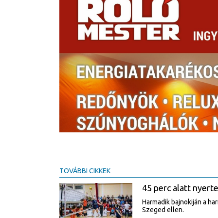
TOVÁBBI CIKKEK
45 perc alatt nyert
Harmadik bajnokiján a ha
Szeged ellen.