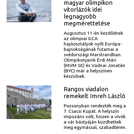
magyar olimpikon
vitorlázók idei
legnagyobb
megmérettetése
Augusztus 11-én kezdődnek
az olimpiai ILCA
hajóosztályok nyílt Európa-
bajnokságának futamai a
svédországi Marstrandban.
Olimpikonjaink Érdi Mári
(MVM SE) és Vadnai Jonatán
(BYC) már a helyszínen
készülnek.
Rangos viadalon
remekelt Imreh László
Pozsonyban rendezték meg a
7. Csacsi Kupát. A helyszín
impozáns volt, hiszen a vívók
a vár bástyáján küzdhettek
meg egymással, szabadtéren.