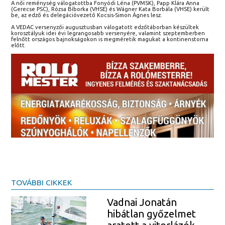
A női reménység válogatottba Fonyódi Léna (PVMSK), Papp Klára Anna
(Gerecse PSC), Rózsa Bíborka (VHSE) és Wágner Kata Borbála (VHSE) került
be, az edző és delegációvezető Kocsis-Simon Ágnes lesz.
A VEDAC versenyzői augusztusban válogatott edzőtáborban készültek
korosztályuk idei évi legrangosabb versenyére, valamint szeptemberben
felnőtt országos bajnokságokon is megméretik magukat a kontinenstorna
előtt.
TOVÁBBI CIKKEK
Vadnai Jonatán
hibátlan győzelmet