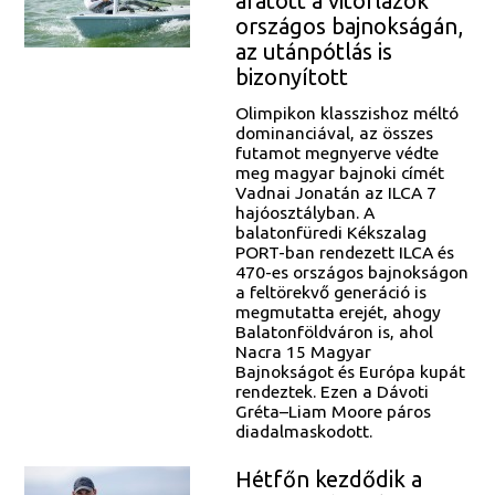
aratott a vitorlázók
országos bajnokságán,
az utánpótlás is
bizonyított
Olimpikon klasszishoz méltó
dominanciával, az összes
futamot megnyerve védte
meg magyar bajnoki címét
Vadnai Jonatán az ILCA 7
hajóosztályban. A
balatonfüredi Kékszalag
PORT-ban rendezett ILCA és
470-es országos bajnokságon
a feltörekvő generáció is
megmutatta erejét, ahogy
Balatonföldváron is, ahol
Nacra 15 Magyar
Bajnokságot és Európa kupát
rendeztek. Ezen a Dávoti
Gréta–Liam Moore páros
diadalmaskodott.
Hétfőn kezdődik a