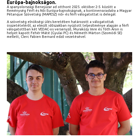
Európa-bajnokságon.
A spanyolországi Benejúzar ad otthont 2025. október 2-5. között a
Reménység Férfi és Női Európa-bajnokságnak, a kontinensviadalra a Magyar
Pétanque Szövetség (MAPESZ) női- és férfi válogatottat is delegál.
A szövetség elnökségi ülés keretében határozott a válogatottak
összetételéről, az elmúlt időszakban nyújtott teljesítménye alapján a férfi
válogatottban két VEDAC-os versenyző, Muraközy Imre és Tóth Áron is
helyet kapott Fehér Máté (Gyulai PC) és Németh Márton (Szomódi SE)
mellett, Clerc Fabien Bernard edző vezetésével.