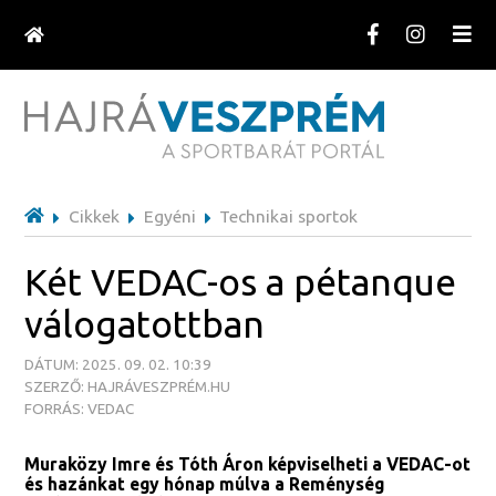
Cikkek
Egyéni
Technikai sportok
Két VEDAC-os a pétanque
válogatottban
DÁTUM: 2025. 09. 02. 10:39
SZERZŐ: HAJRÁVESZPRÉM.HU
FORRÁS: VEDAC
Muraközy Imre és Tóth Áron képviselheti a VEDAC-ot
és hazánkat egy hónap múlva a Reménység