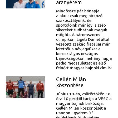
aranyérem
Mindössze pár hónapja
alakult csak meg birkózó
szakosztályunk, de
sportolóink már így is szép
sikereket tudhatnak maguk
mögött. A háromszoros
olimpikon, Ligeti Dániel által
vezetett szakág fiataljai már
letették a névjegyüket a
korosztályos országos
bajnokságokon, néhány napja
pedig megszületett az első
felnőtt magyar bajnoki cím is!
Gellén Milán
köszöntése
Június 19-én, csütörtökön 16
óra 10 perctől tartja a VESC a
magyar bajnok birkózója,
Gellén Milán köszöntését a
Pannon Egyetem 'E'
épületének földszintjén