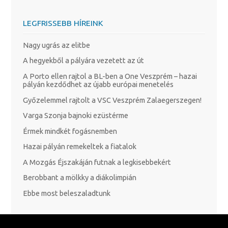
LEGFRISSEBB HÍREINK
Nagy ugrás az elitbe
A hegyekből a pályára vezetett az út
A Porto ellen rajtol a BL-ben a One Veszprém – hazai
pályán kezdődhet az újabb európai menetelés
Győzelemmel rajtolt a VSC Veszprém Zalaegerszegen!
Varga Szonja bajnoki ezüstérme
Érmek mindkét fogásnemben
Hazai pályán remekeltek a fiatalok
A Mozgás Éjszakáján futnak a legkisebbekért
Berobbant a mölkky a diákolimpián
Ebbe most beleszaladtunk