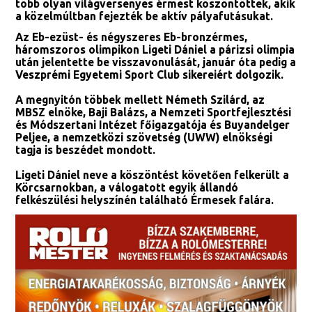
több olyan világversenyes érmest köszöntöttek, akik
a közelmúltban fejezték be aktív pályafutásukat.
Az Eb-ezüst- és négyszeres Eb-bronzérmes,
háromszoros olimpikon Ligeti Dániel a párizsi olimpia
után jelentette be visszavonulását, január óta pedig a
Veszprémi Egyetemi Sport Club sikereiért dolgozik.
A megnyitón többek mellett Németh Szilárd, az
MBSZ elnöke, Baji Balázs, a Nemzeti Sportfejlesztési
és Módszertani Intézet főigazgatója és Buyandelger
Peljee, a nemzetközi szövetség (UWW) elnökségi
tagja is beszédet mondott.
Ligeti Dániel neve a köszöntést követően felkerült a
Körcsarnokban, a válogatott egyik állandó
felkészülési helyszínén található Érmesek falára.