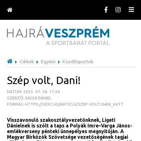
Cikkek
Egyéni
Küzdősportok
Szép volt, Dani!
DÁTUM: 2025. 07. 28. 17:26
SZERZŐ: SÁGHI DÁNIEL
FORRÁS: HTTPS://VESC.HU/ARTICLE/SZEP-VOLT-DANI_6417
Visszavonuló szakosztályvezetőnknek, Ligeti
Dánielnek is szólt a taps a Polyák Imre–Varga János-
emlékverseny pénteki ünnepélyes megnyitóján. A
Magyar Birkózók Szövetsége vezetőségének tagjai