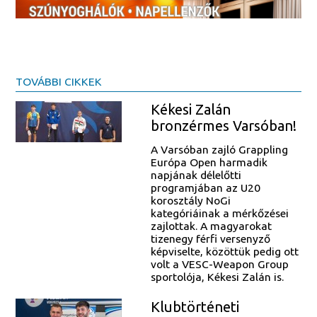
TOVÁBBI CIKKEK
Kékesi Zalán
bronzérmes Varsóban!
A Varsóban zajló Grappling
Európa Open harmadik
napjának délelőtti
programjában az U20
korosztály NoGi
kategóriáinak a mérkőzései
zajlottak. A magyarokat
tizenegy férfi versenyző
képviselte, közöttük pedig ott
volt a VESC-Weapon Group
sportolója, Kékesi Zalán is.
Klubtörténeti