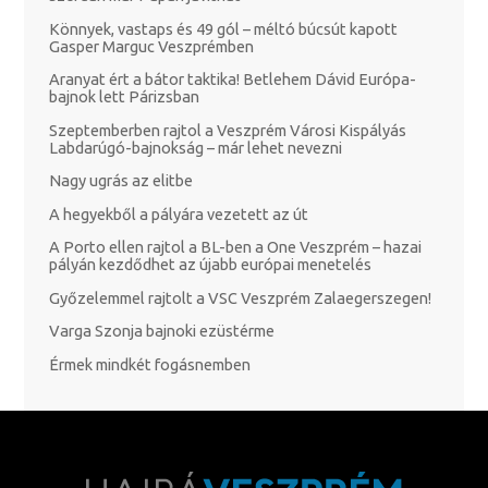
Könnyek, vastaps és 49 gól – méltó búcsút kapott
Gasper Marguc Veszprémben
Aranyat ért a bátor taktika! Betlehem Dávid Európa-
bajnok lett Párizsban
Szeptemberben rajtol a Veszprém Városi Kispályás
Labdarúgó-bajnokság – már lehet nevezni
Nagy ugrás az elitbe
A hegyekből a pályára vezetett az út
A Porto ellen rajtol a BL-ben a One Veszprém – hazai
pályán kezdődhet az újabb európai menetelés
Győzelemmel rajtolt a VSC Veszprém Zalaegerszegen!
Varga Szonja bajnoki ezüstérme
Érmek mindkét fogásnemben