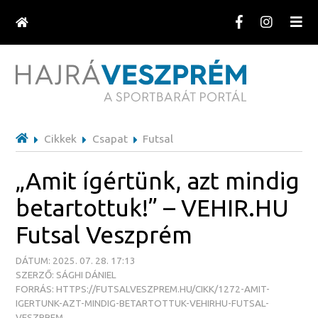
Cikkek
Csapat
Futsal
„Amit ígértünk, azt mindig
betartottuk!” – VEHIR.HU
Futsal Veszprém
DÁTUM: 2025. 07. 28. 17:13
SZERZŐ: SÁGHI DÁNIEL
FORRÁS: HTTPS://FUTSALVESZPREM.HU/CIKK/1272-AMIT-
IGERTUNK-AZT-MINDIG-BETARTOTTUK-VEHIRHU-FUTSAL-
VESZPREM