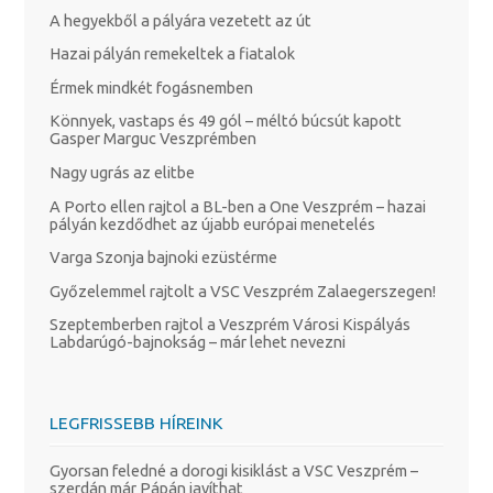
A hegyekből a pályára vezetett az út
Hazai pályán remekeltek a fiatalok
Érmek mindkét fogásnemben
Könnyek, vastaps és 49 gól – méltó búcsút kapott
Gasper Marguc Veszprémben
Nagy ugrás az elitbe
A Porto ellen rajtol a BL-ben a One Veszprém – hazai
pályán kezdődhet az újabb európai menetelés
Varga Szonja bajnoki ezüstérme
Győzelemmel rajtolt a VSC Veszprém Zalaegerszegen!
Szeptemberben rajtol a Veszprém Városi Kispályás
Labdarúgó-bajnokság – már lehet nevezni
LEGFRISSEBB HÍREINK
Gyorsan feledné a dorogi kisiklást a VSC Veszprém –
szerdán már Pápán javíthat