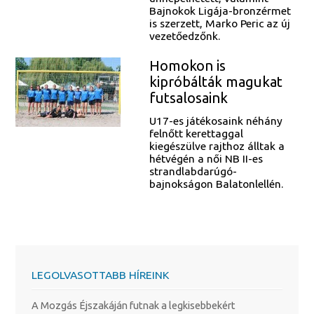
Bajnokok Ligája-bronzérmet
is szerzett, Marko Peric az új
vezetőedzőnk.
Homokon is
kipróbálták magukat
futsalosaink
U17-es játékosaink néhány
felnőtt kerettaggal
kiegészülve rajthoz álltak a
hétvégén a női NB II-es
strandlabdarúgó-
bajnokságon Balatonlellén.
LEGOLVASOTTABB HÍREINK
A Mozgás Éjszakáján futnak a legkisebbekért