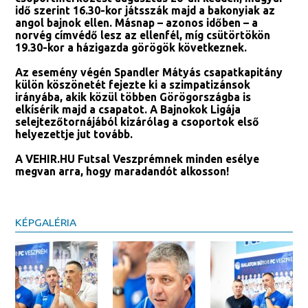
idő szerint 16.30-kor játsszák majd a bakonyiak az
angol bajnok ellen. Másnap – azonos időben – a
norvég címvédő lesz az ellenfél, míg csütörtökön
19.30-kor a házigazda görögök következnek.
Az esemény végén Spandler Mátyás csapatkapitány
külön köszönetét fejezte ki a szimpatizánsok
irányába, akik közül többen Görögországba is
elkísérik majd a csapatot. A Bajnokok Ligája
selejtezőtornájából kizárólag a csoportok első
helyezettje jut tovább.
A VEHIR.HU Futsal Veszprémnek minden esélye
megvan arra, hogy maradandót alkosson!
KÉPGALÉRIA