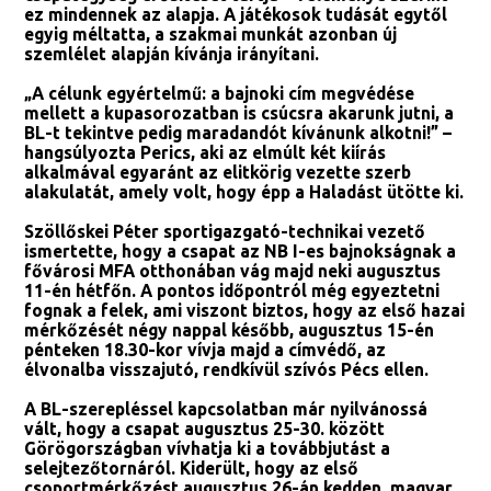
ez mindennek az alapja. A játékosok tudását egytől
egyig méltatta, a szakmai munkát azonban új
szemlélet alapján kívánja irányítani.
„A célunk egyértelmű: a bajnoki cím megvédése
mellett a kupasorozatban is csúcsra akarunk jutni, a
BL-t tekintve pedig maradandót kívánunk alkotni!” –
hangsúlyozta Perics, aki az elmúlt két kiírás
alkalmával egyaránt az elitkörig vezette szerb
alakulatát, amely volt, hogy épp a Haladást ütötte ki.
Szöllőskei Péter sportigazgató-technikai vezető
ismertette, hogy a csapat az NB I-es bajnokságnak a
fővárosi MFA otthonában vág majd neki augusztus
11-én hétfőn. A pontos időpontról még egyeztetni
fognak a felek, ami viszont biztos, hogy az első hazai
mérkőzését négy nappal később, augusztus 15-én
pénteken 18.30-kor vívja majd a címvédő, az
élvonalba visszajutó, rendkívül szívós Pécs ellen.
A BL-szerepléssel kapcsolatban már nyilvánossá
vált, hogy a csapat augusztus 25-30. között
Görögországban vívhatja ki a továbbjutást a
selejtezőtornáról. Kiderült, hogy az első
csoportmérkőzést augusztus 26-án kedden, magyar