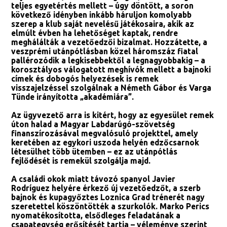
teljes egyetértés mellett – úgy döntött, a soron
következő idényben inkább háruljon komolyabb
szerep a klub saját nevelésű játékosaira, akik az
elmúlt évben ha lehetőséget kaptak, rendre
meghálálták a vezetőedzői bizalmat. Hozzátette, a
veszprémi utánpótlásban közel háromszáz fiatal
pallérozódik a legkisebbektől a legnagyobbakig – a
korosztályos válogatott meghívók mellett a bajnoki
címek és dobogós helyezések is remek
visszajelzéssel szolgálnak a Németh Gábor és Varga
Tünde irányította „akadémiára”.
Az ügyvezető arra is kitért, hogy az egyesület remek
úton halad a Magyar Labdarúgó-szövetség
finanszírozásával megvalósuló projekttel, amely
keretében az egykori uszoda helyén edzőcsarnok
létesülhet több ütemben – ez az utánpótlás
fejlődését is remekül szolgálja majd.
A családi okok miatt távozó spanyol Javier
Rodríguez helyére érkező új vezetőedzőt, a szerb
bajnok és kupagyőztes Loznica Grad trénerét nagy
szeretettel köszöntötték a szurkolók. Marko Perics
nyomatékosította, elsődleges feladatának a
csapategység erősítését tartja – véleménye szerint