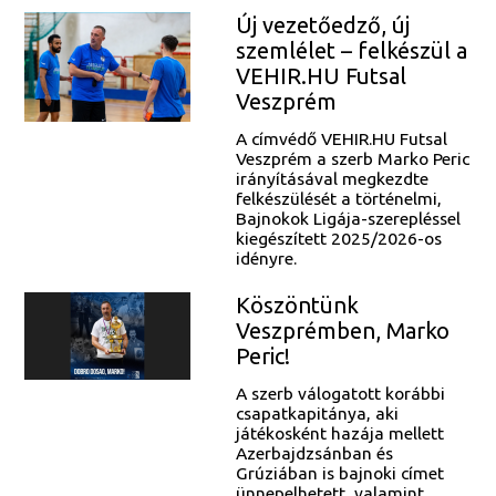
Új vezetőedző, új
szemlélet – felkészül a
VEHIR.HU Futsal
Veszprém
A címvédő VEHIR.HU Futsal
Veszprém a szerb Marko Peric
irányításával megkezdte
felkészülését a történelmi,
Bajnokok Ligája-szerepléssel
kiegészített 2025/2026-os
idényre.
Köszöntünk
Veszprémben, Marko
Peric!
A szerb válogatott korábbi
csapatkapitánya, aki
játékosként hazája mellett
Azerbajdzsánban és
Grúziában is bajnoki címet
ünnepelhetett, valamint