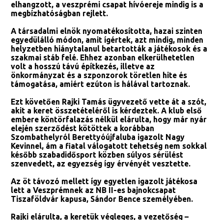
elhangzott, a veszprémi csapat hívóereje mindig is a
megbízhatóságban rejlett.
A társadalmi elnök nyomatékosította, hazai szinten
egyedülálló módon, amit ígértek, azt mindig, minden
helyzetben hiánytalanul betartották a játékosok és a
szakmai stáb felé. Ehhez azonban elkerülhetetlen
volt a hosszú távú építkezés, illetve az
önkormányzat és a szponzorok töretlen hite és
támogatása, amiért ezúton is hálával tartoznak.
Ezt követően Rajki Tamás ügyvezető vette át a szót,
akit a keret összetételéről is kérdeztek. A klub első
embere köntörfalazás nélkül elárulta, hogy már nyár
elején szerződést kötöttek a korábban
Szombathelyról Berettyóújfaluba igazolt Nagy
Kevinnel, ám a fiatal válogatott tehetség nem sokkal
később szabadidősport közben súlyos sérülést
szenvedett, az egyezség így érvényét vesztette.
Az öt távozó mellett így egyetlen igazolt játékosa
lett a Veszprémnek az NB II-es bajnokcsapat
Tiszaföldvár kapusa, Sándor Bence személyében.
Rajki elárulta, a keretük végleges, a vezetőség –