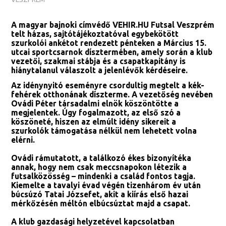
A magyar bajnoki címvédő VEHIR.HU Futsal Veszprém
telt házas, sajtótájékoztatóval egybekötött
szurkolói ankétot rendezett pénteken a Március 15.
utcai sportcsarnok dísztermében, amely során a klub
vezetői, szakmai stábja és a csapatkapitány is
hiánytalanul válaszolt a jelenlévők kérdéseire.
Az idénynyitó eseményre csordultig megtelt a kék-
fehérek otthonának díszterme. A vezetőség nevében
Ovádi Péter társadalmi elnök köszöntötte a
megjelentek. Úgy fogalmazott, az első szó a
köszöneté, hiszen az elmúlt idény sikereit a
szurkolók támogatása nélkül nem lehetett volna
elérni.
Ovádi rámutatott, a találkozó ékes bizonyítéka
annak, hogy nem csak meccsnapokon létezik a
futsalközösség – mindenki a család fontos tagja.
Kiemelte a tavalyi évad végén tizenhárom év után
búcsúzó Tatai Józsefet, akit a kiírás első hazai
mérkőzésén méltón elbúcsúztat majd a csapat.
A klub gazdasági helyzetével kapcsolatban