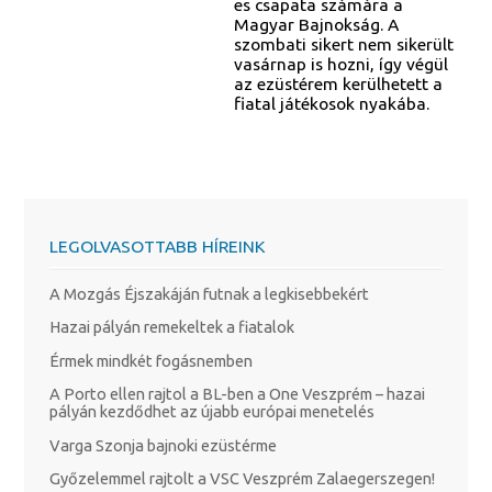
es csapata számára a
Magyar Bajnokság. A
szombati sikert nem sikerült
vasárnap is hozni, így végül
az ezüstérem kerülhetett a
fiatal játékosok nyakába.
LEGOLVASOTTABB HÍREINK
A Mozgás Éjszakáján futnak a legkisebbekért
Hazai pályán remekeltek a fiatalok
Érmek mindkét fogásnemben
A Porto ellen rajtol a BL-ben a One Veszprém – hazai
pályán kezdődhet az újabb európai menetelés
Varga Szonja bajnoki ezüstérme
Győzelemmel rajtolt a VSC Veszprém Zalaegerszegen!