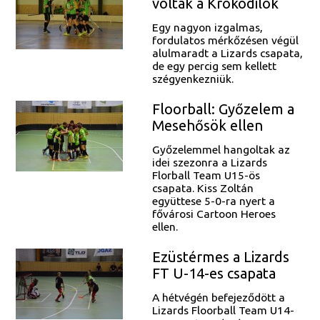
voltak a Krokodilok
Egy nagyon izgalmas,
fordulatos mérkőzésen végül
alulmaradt a Lizards csapata,
de egy percig sem kellett
szégyenkezniük.
Floorball: Győzelem a
Mesehősök ellen
Győzelemmel hangoltak az
idei szezonra a Lizards
Florball Team U15-ös
csapata. Kiss Zoltán
együttese 5-0-ra nyert a
fővárosi Cartoon Heroes
ellen.
Ezüstérmes a Lizards
FT U-14-es csapata
A hétvégén befejeződött a
Lizards Floorball Team U14-