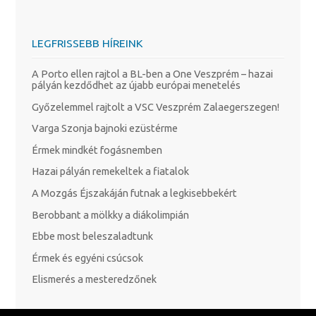
LEGFRISSEBB HÍREINK
A Porto ellen rajtol a BL-ben a One Veszprém – hazai
pályán kezdődhet az újabb európai menetelés
Győzelemmel rajtolt a VSC Veszprém Zalaegerszegen!
Varga Szonja bajnoki ezüstérme
Érmek mindkét fogásnemben
Hazai pályán remekeltek a fiatalok
A Mozgás Éjszakáján futnak a legkisebbekért
Berobbant a mölkky a diákolimpián
Ebbe most beleszaladtunk
Érmek és egyéni csúcsok
Elismerés a mesteredzőnek