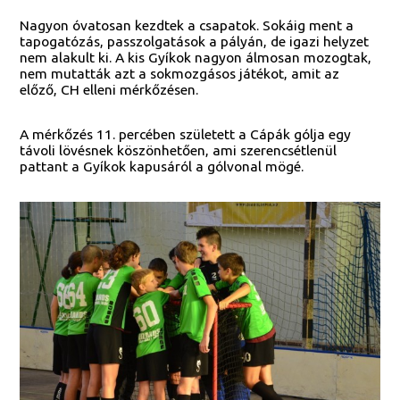
Nagyon óvatosan kezdtek a csapatok. Sokáig ment a
tapogatózás, passzolgatások a pályán, de igazi helyzet
nem alakult ki. A kis Gyíkok nagyon álmosan mozogtak,
nem mutatták azt a sokmozgásos játékot, amit az
előző, CH elleni mérkőzésen.
A mérkőzés 11. percében született a Cápák gólja egy
távoli lövésnek köszönhetően, ami szerencsétlenül
pattant a Gyíkok kapusáról a gólvonal mögé.