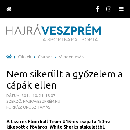
Cikkek
Csapat
Minden más
Nem sikerült a győzelem a
cápák ellen
DÁTUM: 2014. 10. 21. 18:07
SZERZŐ: HAJRÁVESZPRÉM.HU
FORRÁS: OROSZ TAMÁS
A Lizards Floorball Team U15-ös csapata 1:0-ra
kikapott a fővárosi White Sharks alakulattól.