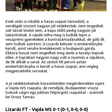
Ezek után is inkább a hazai csapat támadott, a
vendégek viszont nagyon jól védekeztek, nem engedtek
sok távoli lövést sem, a kapu előtt pedig nagyon jól
takarítottak. A cápák néha meg is tudták lepni a
veszprémi gyerekeket a kontratámadásokkal, de gólt ők
sem tudtak szerezni. A Lizards kétszer is emberelőnybe
került, amit rendre kivédekezett a budapesti gárda.
Ekkora luxust nem engedhet meg senki a tavalyi bajnok
ellen. A hajrában nagyon nagy volt a nyomás a cápákon,
de ők állták a sarat. Az utolsó fél percre aztán
emberhátrányba is került a hazai csapat, ami végleg
megpecsételte sorsukat.
A jó védekezésének köszönhetően megérdemelten nyert
a Vajda WS csapata, de reméljük, Budapesten vissza
tudunk vágni egy jobban felpörgött csapattal - számolt
be Orosz Tamás.
Lizards FT - Vajda WS 0-1 (0-1, 0-0, 0-0)