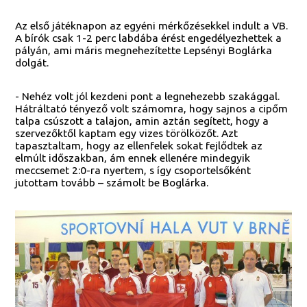
Az első játéknapon az egyéni mérkőzésekkel indult a VB.
A bírók csak 1-2 perc labdába érést engedélyezhettek a
pályán, ami máris megnehezítette Lepsényi Boglárka
dolgát.
- Nehéz volt jól kezdeni pont a legnehezebb szakággal.
Hátráltató tényező volt számomra, hogy sajnos a cipőm
talpa csúszott a talajon, amin aztán segített, hogy a
szervezőktől kaptam egy vizes törölközőt. Azt
tapasztaltam, hogy az ellenfelek sokat fejlődtek az
elmúlt időszakban, ám ennek ellenére mindegyik
meccsemet 2:0-ra nyertem, s így csoportelsőként
jutottam tovább – számolt be Boglárka.