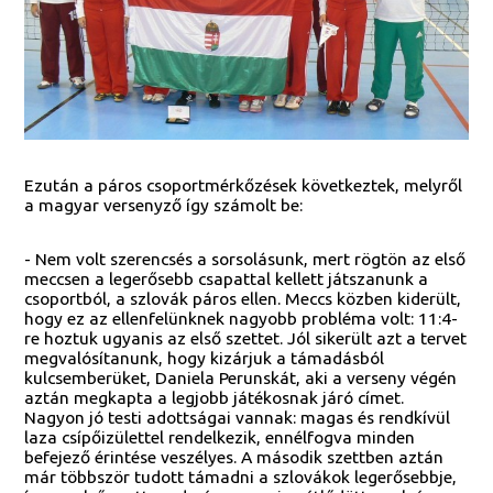
Ezután a páros csoportmérkőzések következtek, melyről
a magyar versenyző így számolt be:
- Nem volt szerencsés a sorsolásunk, mert rögtön az első
meccsen a legerősebb csapattal kellett játszanunk a
csoportból, a szlovák páros ellen. Meccs közben kiderült,
hogy ez az ellenfelünknek nagyobb probléma volt: 11:4-
re hoztuk ugyanis az első szettet. Jól sikerült azt a tervet
megvalósítanunk, hogy kizárjuk a támadásból
kulcsemberüket, Daniela Perunskát, aki a verseny végén
aztán megkapta a legjobb játékosnak járó címet.
Nagyon jó testi adottságai vannak: magas és rendkívül
laza csípőizülettel rendelkezik, ennélfogva minden
befejező érintése veszélyes. A második szettben aztán
már többször tudott támadni a szlovákok legerősebbje,