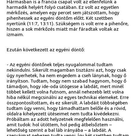
Hármasban is a francia csapat volt az ellenfelünk a
harmadik helyért folyó csatában. Ez volt az egyetlen
mérkőzés, amelyen egy percet sem játszottam, hogy
pihenhessek az egyéni döntőm előtt. Két szettben
nyertünk (11:7, 13:11). Szükségem is volt erre a pihenőre,
hiszen a sok mérkőzés miatt már fáradtak voltak az
izmaim.
Ezután következett az egyéni döntő:
- Az egyéni döntőnek teljes nyugalommal tudtam
nekiindulni. Sikerült magamban tisztázni azt, hogy csak
úgy nyerhetek, ha nem engedem a cseh lánynak, hogy ő
irányítson. Tudtam, hogy nem szabad hagynom, hogy ő
támadjon, hogy ide-oda ütögesse a labdát, mert minél
többet kellett volna futnom, annál nehezebb lett volna
hiba nélkül megcsinálni az egyes technikai elemeket. Erre
összpontosítottam, és ez sikerült. A labdáit többségében
tudtam úgy venni, hogy támadhattam belőle és a rövid,
oldalra kihelyezett ütéseimet nem tudta kivédekezni.
Próbáltam az adott helyzetnek megfelelően használni,
amit tudok: hol ütöttem, hol pedig átbelsőztem –
lehetőség szerint a bal láb irányába – a labdát. A
szerváimat nehezen tudta venni. Így két szettben tudtam