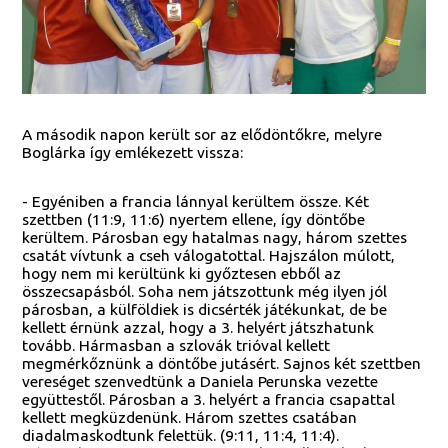
A második napon került sor az elődöntőkre, melyre
Boglárka így emlékezett vissza:
- Egyéniben a francia lánnyal kerültem össze. Két
szettben (11:9, 11:6) nyertem ellene, így döntőbe
kerültem. Párosban egy hatalmas nagy, három szettes
csatát vívtunk a cseh válogatottal. Hajszálon múlott,
hogy nem mi kerültünk ki győztesen ebből az
összecsapásból. Soha nem játszottunk még ilyen jól
párosban, a külföldiek is dicsérték játékunkat, de be
kellett érnünk azzal, hogy a 3. helyért játszhatunk
tovább. Hármasban a szlovák trióval kellett
megmérkőznünk a döntőbe jutásért. Sajnos két szettben
vereséget szenvedtünk a Daniela Perunska vezette
együttestől. Párosban a 3. helyért a francia csapattal
kellett megküzdenünk. Három szettes csatában
diadalmaskodtunk felettük. (9:11, 11:4, 11:4).