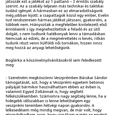
játsszák ezt a játékot az 1 pattanó – 2 érintős szabály
szerint. Az a szabály teljesen más technikai és taktikai
tudást igényel. A hármasban ez az elmaradottságunk
még jobban kijött: a csapattagok közül egy ember, Evelin
tud rendszeresen hármas játékot játszani, gyakorolni, a
többiek nem. Hiányoztak a megfelelően kivitelezett első
érintéseink s így megnehezítettük a feladó és az ütő
dolgát, s nem tudtunk hatékonyak lenni a támadásban.
Nemcsak az edzés, de a megmérettetés is kevés, ritkán
tudunk részt venni külföldi női tornákon, hiszen nincs
meg hozzá az anyagi lehetőségünk.
Boglárka a köszönetnyilvánításokról sem feledkezett
meg:
- Szeretném megköszönni Veszprémben Bácskai Sándor
támogatását, azt, hogy a Veszprémi egyetem betonos
pályáját bármikor használhattam ebben az évben is,
valamint Egyed Zoltánnak is, hogy segített
felkészülésemben. Számomra nagy segítség lenne, ha a
hidegebb időszakban is lenne lehetőségem egy
veszprémi teremben hétvégi napon gyakorolni. A
lelkesedésem még mindig megvan, de már volt, hogy
elgondolkodtam azon, hogy csináljam-e még az egyénit,