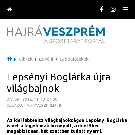
Cikkek
Egyéni
Labdajátékok
Lepsényi Boglárka újra
világbajnok
DÁTUM: 2012. 11. 13. 21:30
SZERZŐ: HAJRÁVESZPRÉM.HU
Az idei lábtenisz világbajnokságon Lepsényi Boglárka
ismét a legjobbnak bizonyult, a döntőben
magabiztosan, két szettben tudott nyerni.