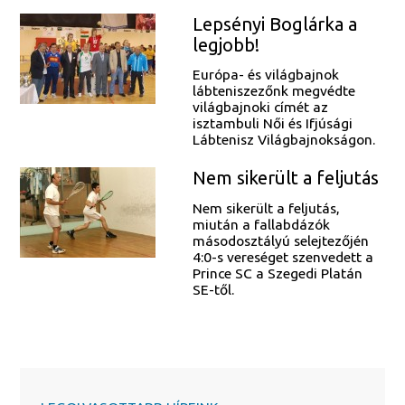
Lepsényi Boglárka a
legjobb!
Európa- és világbajnok
lábteniszezőnk megvédte
világbajnoki címét az
isztambuli Női és Ifjúsági
Lábtenisz Világbajnokságon.
Nem sikerült a feljutás
Nem sikerült a feljutás,
miután a fallabdázók
másodosztályú selejtezőjén
4:0-s vereséget szenvedett a
Prince SC a Szegedi Platán
SE-től.