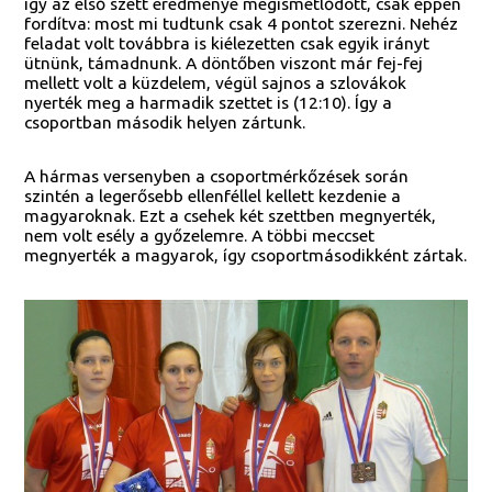
így az első szett eredménye megismétlődött, csak éppen
fordítva: most mi tudtunk csak 4 pontot szerezni. Nehéz
feladat volt továbbra is kiélezetten csak egyik irányt
ütnünk, támadnunk. A döntőben viszont már fej-fej
mellett volt a küzdelem, végül sajnos a szlovákok
nyerték meg a harmadik szettet is (12:10). Így a
csoportban második helyen zártunk.
A hármas versenyben a csoportmérkőzések során
szintén a legerősebb ellenféllel kellett kezdenie a
magyaroknak. Ezt a csehek két szettben megnyerték,
nem volt esély a győzelemre. A többi meccset
megnyerték a magyarok, így csoportmásodikként zártak.