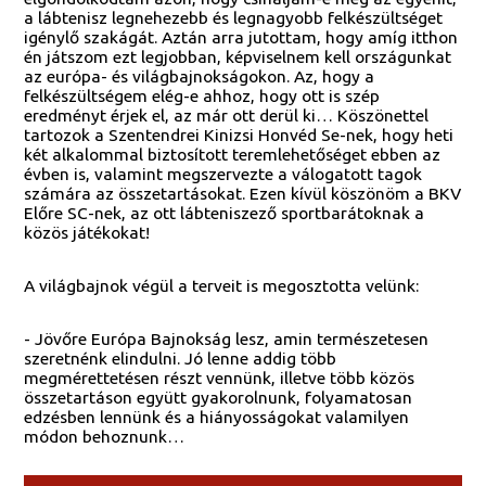
a lábtenisz legnehezebb és legnagyobb felkészültséget
igénylő szakágát. Aztán arra jutottam, hogy amíg itthon
én játszom ezt legjobban, képviselnem kell országunkat
az európa- és világbajnokságokon. Az, hogy a
felkészültségem elég-e ahhoz, hogy ott is szép
eredményt érjek el, az már ott derül ki… Köszönettel
tartozok a Szentendrei Kinizsi Honvéd Se-nek, hogy heti
két alkalommal biztosított teremlehetőséget ebben az
évben is, valamint megszervezte a válogatott tagok
számára az összetartásokat. Ezen kívül köszönöm a BKV
Előre SC-nek, az ott lábteniszező sportbarátoknak a
közös játékokat!
A világbajnok végül a terveit is megosztotta velünk:
- Jövőre Európa Bajnokság lesz, amin természetesen
szeretnénk elindulni. Jó lenne addig több
megmérettetésen részt vennünk, illetve több közös
összetartáson együtt gyakorolnunk, folyamatosan
edzésben lennünk és a hiányosságokat valamilyen
módon behoznunk…