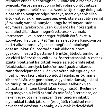
fejlődött ebben a sportágban, különösen a franciák és a
svájciak. Párosban nagyon jó lett volna döntőt játszani,
mi is megérdemeltük volna. Azért tartjuk nagy dolognak
a párosban nyújtott teljesítményt, mert olyanok ellen
értük ezt el, akik rendszeresen, évek óta e szabály szerint
játszanak; vannak annyian, hogy hatékonyan tudnak
egymással gyakorolni. Ezen kívül erős bajnokságuk is
van, ahol állandóan megmérettetéseik vannak.
Partnerem, Evelin rengeteget fejlődik évről évre. A
szövetségi kapitány, Pál Tamás az edzője s Kaposváron
heti 4 alkalommal végeznek megfelelő minőségű
edzésmunkát. Én jóformán csak akkor tudtam
gyakorolni ezt a 2 pattanó-3 érintős játékot, amikor a
VB előtti időszakban voltak az összetartásaink. A csehek
szinte hibátlanul hajtották végre az első érintéseket,
feladásokat, amelyek kulcsfontosságúak a sikeres
támadásfelépítésben. Elég volt vétenünk egy-egy pici
hibát, pl. egy kicsit előrébb adott feladás és ők máris
kihasználták. Azt gondolom, a gyakorlatlanságunkkal
voltunk picit kevesebbek. Ezen kevés esélyünk van
változtatni, hiszen távol lakunk egymástól. Evelinnek
még megvan a kellő számú és minőségű terhelése, de
nekem évek óta nem igazán. Szentendrén inkább
olyanokkal tudok játszani (és a játék ráadásul nem
nevezhető edzésmunkának), akik csak kedvtelésből