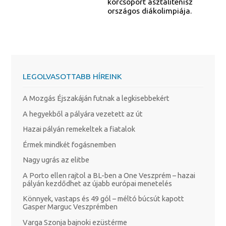
korcsoport asztalitenisz
országos diákolimpiája.
LEGOLVASOTTABB HÍREINK
A Mozgás Éjszakáján futnak a legkisebbekért
A hegyekből a pályára vezetett az út
Hazai pályán remekeltek a fiatalok
Érmek mindkét fogásnemben
Nagy ugrás az elitbe
A Porto ellen rajtol a BL-ben a One Veszprém – hazai
pályán kezdődhet az újabb európai menetelés
Könnyek, vastaps és 49 gól – méltó búcsút kapott
Gasper Marguc Veszprémben
Varga Szonja bajnoki ezüstérme