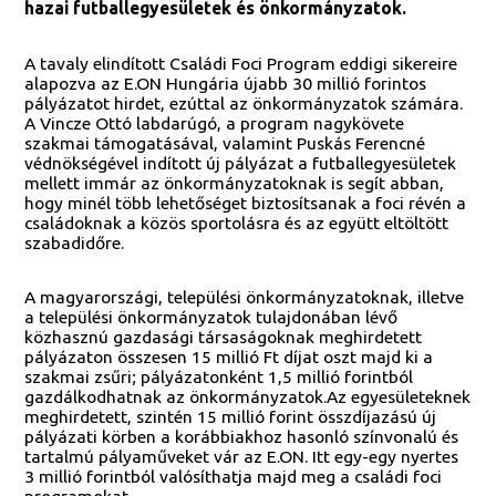
hazai futballegyesületek és önkormányzatok.
A tavaly elindított Családi Foci Program eddigi sikereire
alapozva az E.ON Hungária újabb 30 millió forintos
pályázatot hirdet, ezúttal az önkormányzatok számára.
A Vincze Ottó labdarúgó, a program nagykövete
szakmai támogatásával, valamint Puskás Ferencné
védnökségével indított új pályázat a futballegyesületek
mellett immár az önkormányzatoknak is segít abban,
hogy minél több lehetőséget biztosítsanak a foci révén a
családoknak a közös sportolásra és az együtt eltöltött
szabadidőre.
A magyarországi, települési önkormányzatoknak, illetve
a települési önkormányzatok tulajdonában lévő
közhasznú gazdasági társaságoknak meghirdetett
pályázaton összesen 15 millió Ft díjat oszt majd ki a
szakmai zsűri; pályázatonként 1,5 millió forintból
gazdálkodhatnak az önkormányzatok.Az egyesületeknek
meghirdetett, szintén 15 millió forint összdíjazású új
pályázati körben a korábbiakhoz hasonló színvonalú és
tartalmú pályaműveket vár az E.ON. Itt egy-egy nyertes
3 millió forintból valósíthatja majd meg a családi foci