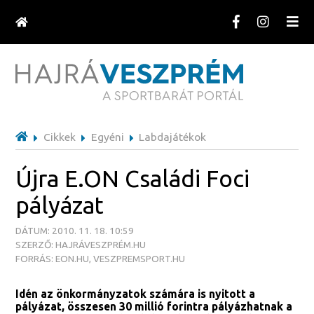
Cikkek
Egyéni
Labdajátékok
Újra E.ON Családi Foci
pályázat
DÁTUM: 2010. 11. 18. 10:59
SZERZŐ: HAJRÁVESZPRÉM.HU
FORRÁS: EON.HU, VESZPREMSPORT.HU
Idén az önkormányzatok számára is nyitott a
pályázat, összesen 30 millió forintra pályázhatnak a