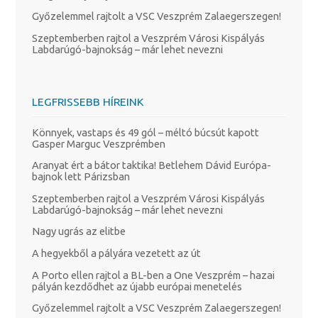
Győzelemmel rajtolt a VSC Veszprém Zalaegerszegen!
Szeptemberben rajtol a Veszprém Városi Kispályás
Labdarúgó-bajnokság – már lehet nevezni
LEGFRISSEBB HÍREINK
Könnyek, vastaps és 49 gól – méltó búcsút kapott
Gasper Marguc Veszprémben
Aranyat ért a bátor taktika! Betlehem Dávid Európa-
bajnok lett Párizsban
Szeptemberben rajtol a Veszprém Városi Kispályás
Labdarúgó-bajnokság – már lehet nevezni
Nagy ugrás az elitbe
A hegyekből a pályára vezetett az út
A Porto ellen rajtol a BL-ben a One Veszprém – hazai
pályán kezdődhet az újabb európai menetelés
Győzelemmel rajtolt a VSC Veszprém Zalaegerszegen!