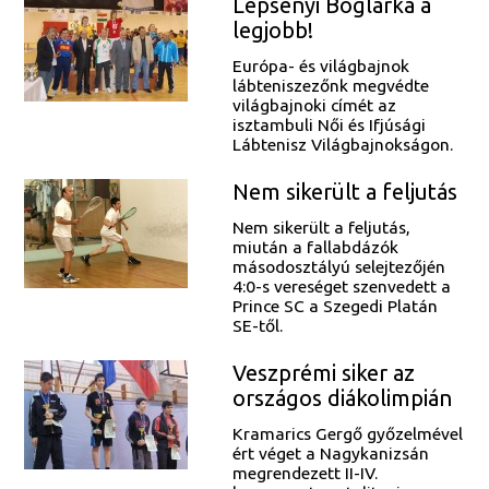
Lepsényi Boglárka a
legjobb!
Európa- és világbajnok
lábteniszezőnk megvédte
világbajnoki címét az
isztambuli Női és Ifjúsági
Lábtenisz Világbajnokságon.
Nem sikerült a feljutás
Nem sikerült a feljutás,
miután a fallabdázók
másodosztályú selejtezőjén
4:0-s vereséget szenvedett a
Prince SC a Szegedi Platán
SE-től.
Veszprémi siker az
országos diákolimpián
Kramarics Gergő győzelmével
ért véget a Nagykanizsán
megrendezett II-IV.