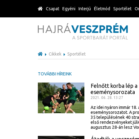
Csapat
Egyéni
Interjú
Életmód
Sportélet
Or
Cikkek
Sportélet
TOVÁBBI HÍREINK
Felnőtt korba lép a
eseménysorozata
2021. 06. 28. 13:27
Az idei nyáron immár 18.
eseménysorozatot. A pr
35 településének 40 stra
első rendezvényeket júli
augusztus 28-án lesz V
Átadták a veszprém