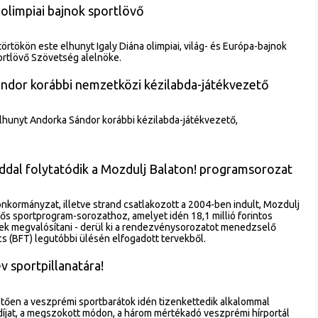
 olimpiai bajnok sportlövő
rtökön este elhunyt Igaly Diána olimpiai, világ- és Európa-bajnok
ortlövő Szövetség alelnöke.
ndor korábbi nemzetközi kézilabda-játékvezető
lhunyt Andorka Sándor korábbi kézilabda-játékvezető,
dal folytatódik a Mozdulj Balaton! programsorozat
nkormányzat, illetve strand csatlakozott a 2004-ben indult, Mozdulj
dős sportprogram-sorozathoz, amelyet idén 18,1 millió forintos
ek megvalósítani - derül ki a rendezvénysorozatot menedzselő
cs (BFT) legutóbbi ülésén elfogadott tervekből.
v sportpillanatára!
tően a veszprémi sportbarátok idén tizenkettedik alkalommal
díjat, a megszokott módon, a három mértékadó veszprémi hírportál