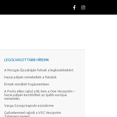
LEGOLVASOTTABB HÍREINK
A Mozgás Éjszakáján futnak a legkisebbekért
Hazai pályán remekeltek a fiatalok
Érmek mindkét fogásnemben
A Porto ellen rajtol a BL-ben a One Veszprém –
hazai pályán kezdődhet az újabb európai
menetelés
Varga Szonja bajnoki ezüstérme
Győzelemmel rajtolt a VSC Veszprém
Zalaegerszegen!