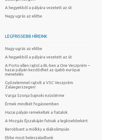
A hegyekből a pályára vezetett az út
Nagy ugrás az elitbe
LEGFRISSEBB HÍREINK
Nagy ugrás az elitbe
A hegyekből a pályára vezetett az út
A Porto ellen rajtol a BL-ben a One Veszprém –
hazai pályán kezdődhet az újabb európai
menetelés
Győzelemmel rajtolt a VSC Veszprém
Zalaegerszegen!
Varga Szonja bajnoki ezüstérme
Érmek mindkét fogásnemben
Hazai pályán remekeltek a fiatalok
A Mozgás Éjszakáján futnak a legkisebbekért
Berobbant a mölkky a diákolimpián
Ebbe most beleszaladtunk