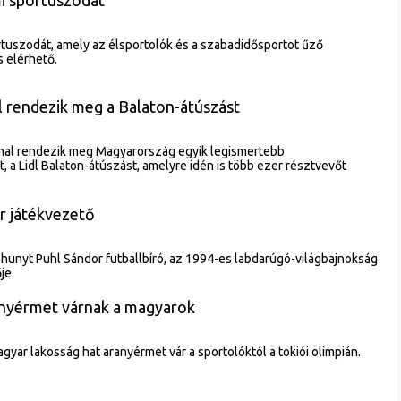
tuszodát, amely az élsportolók és a szabadidősportot űző
 elérhető.
l rendezik meg a Balaton-átúszást
mmal rendezik meg Magyarország egyik legismertebb
a Lidl Balaton-átúszást, amelyre idén is több ezer résztvevőt
r játékvezető
hunyt Puhl Sándor futballbíró, az 1994-es labdarúgó-világbajnokság
je.
anyérmet várnak a magyarok
gyar lakosság hat aranyérmet vár a sportolóktól a tokiói olimpián.