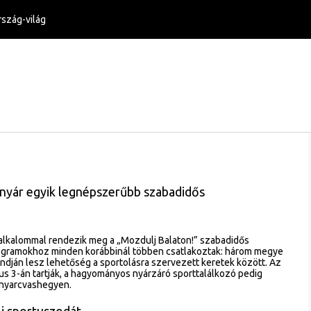
szág-világ
 nyár egyik legnépszerűbb szabadidős
 alkalommal rendezik meg a „Mozdulj Balaton!” szabadidős
ogramokhoz minden korábbinál többen csatlakoztak: három megye
ndján lesz lehetőség a sportolásra szervezett keretek között. Az
us 3-án tartják, a hagyományos nyárzáró sporttalálkozó pedig
onyarcvashegyen.
i sportuszodát