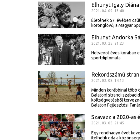
Elhunyt Igaly Diána
2021. 04. 09. 13:40
Életének 57. évében csütö
koronglövő, a Magyar Sp
Elhunyt Andorka Sá
2021. 03. 25. 21:23
Hetvenöt éves korában e
sportdiplomata.
Rekordszámú strand
2021. 03. 08. 14:13
Minden korábbinál több ö
Balaton! strandi szabadi
költségvetésből tervezn
Balaton Fejlesztési Taná
Szavazz a 2020-as é
2021. 03. 05. 21:45
Egy rendhagyó évet köve
ítélhetik oda a közönség