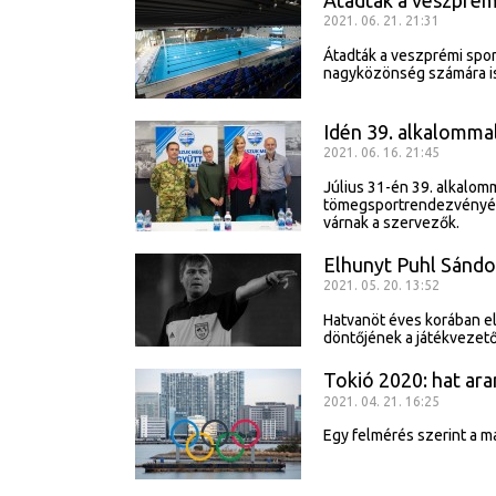
2021. 06. 21. 21:31
Átadták a veszprémi spor
nagyközönség számára is
Idén 39. alkalomma
2021. 06. 16. 21:45
Július 31-én 39. alkalo
tömegsportrendezvényét, 
várnak a szervezők.
Elhunyt Puhl Sándo
2021. 05. 20. 13:52
Hatvanöt éves korában el
döntőjének a játékvezető
Tokió 2020: hat ar
2021. 04. 21. 16:25
Egy felmérés szerint a ma