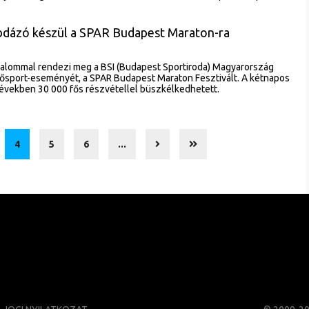
labdázó készül a SPAR Budapest Maraton-ra
kalommal rendezi meg a BSI (Budapest Sportiroda) Magyarország
sport-eseményét, a SPAR Budapest Maraton Fesztivált. A kétnapos
években 30 000 fős részvétellel büszkélkedhetett.
4
5
6
...