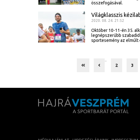
összefogásával.
Világklasszis kézi
2020. 08. 24. 21:52
Október 10-11-én 35. al
legnépszerűbb szabadidő
sportesemény az elmúlt 
...
2
3