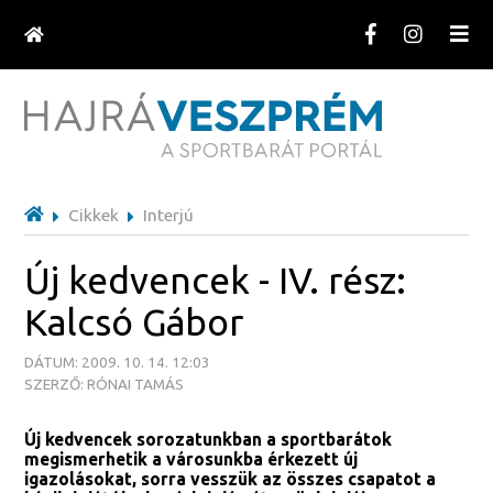
Cikkek
Interjú
Új kedvencek - IV. rész:
Kalcsó Gábor
DÁTUM: 2009. 10. 14. 12:03
SZERZŐ: RÓNAI TAMÁS
Új kedvencek sorozatunkban a sportbarátok
megismerhetik a városunkba érkezett új
igazolásokat, sorra vesszük az összes csapatot a