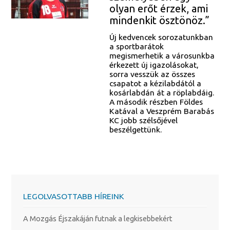
olyan erőt érzek, ami
mindenkit ösztönöz.”
Új kedvencek sorozatunkban
a sportbarátok
megismerhetik a városunkba
érkezett új igazolásokat,
sorra vesszük az összes
csapatot a kézilabdától a
kosárlabdán át a röplabdáig.
A második részben Földes
Katával a Veszprém Barabás
KC jobb szélsőjével
beszélgettünk.
LEGOLVASOTTABB HÍREINK
A Mozgás Éjszakáján futnak a legkisebbekért