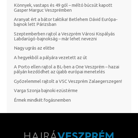
Könnyek, vastaps és 49 gól – méltó búcsút kapott
Gasper Marguc Veszprémben
Aranyat ért a bátor taktika! Betlehem Dávid Európa-
bajnok lett Párizsban
Szeptemberben rajtol a Veszprém Városi Kispályás
Labdarúgó-bajnokság – már lehet nevezni
Nagy ugrás az elitbe
A hegyekből a pályára vezetett az út
A Porto ellen rajtol a BL-ben a One Veszprém – hazai
pályán kezdődhet az újabb európai menetelés
Győzelemmel rajtolt a VSC Veszprém Zalaegerszegen!
Varga Szonja bajnoki ezüstérme
Érmek mindkét fogásnemben