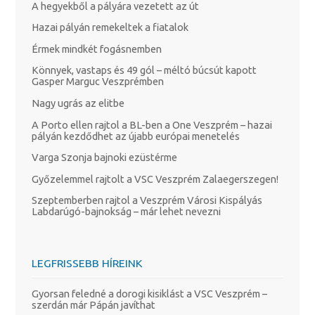
A hegyekből a pályára vezetett az út
Hazai pályán remekeltek a fiatalok
Érmek mindkét fogásnemben
Könnyek, vastaps és 49 gól – méltó búcsút kapott
Gasper Marguc Veszprémben
Nagy ugrás az elitbe
A Porto ellen rajtol a BL-ben a One Veszprém – hazai
pályán kezdődhet az újabb európai menetelés
Varga Szonja bajnoki ezüstérme
Győzelemmel rajtolt a VSC Veszprém Zalaegerszegen!
Szeptemberben rajtol a Veszprém Városi Kispályás
Labdarúgó-bajnokság – már lehet nevezni
LEGFRISSEBB HÍREINK
Gyorsan feledné a dorogi kisiklást a VSC Veszprém –
szerdán már Pápán javíthat