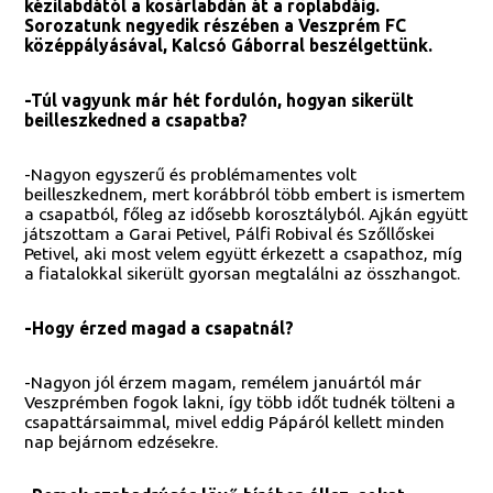
kézilabdától a kosárlabdán át a röplabdáig.
Sorozatunk negyedik részében a Veszprém FC
középpályásával, Kalcsó Gáborral beszélgettünk.
-Túl vagyunk már hét fordulón, hogyan sikerült
beilleszkedned a csapatba?
-Nagyon egyszerű és problémamentes volt
beilleszkednem, mert korábbról több embert is ismertem
a csapatból, főleg az idősebb korosztályból. Ajkán együtt
játszottam a Garai Petivel, Pálfi Robival és Szőllőskei
Petivel, aki most velem együtt érkezett a csapathoz, míg
a fiatalokkal sikerült gyorsan megtalálni az összhangot.
-Hogy érzed magad a csapatnál?
-Nagyon jól érzem magam, remélem januártól már
Veszprémben fogok lakni, így több időt tudnék tölteni a
csapattársaimmal, mivel eddig Pápáról kellett minden
nap bejárnom edzésekre.