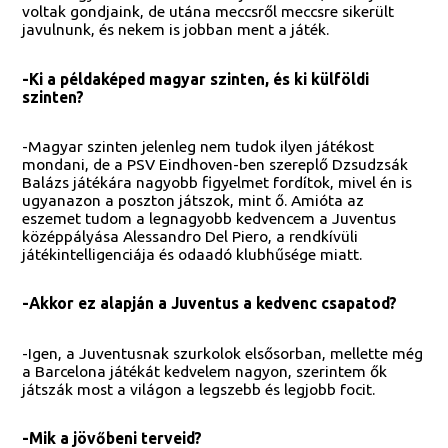
voltak gondjaink, de utána meccsről meccsre sikerült
javulnunk, és nekem is jobban ment a játék.
-Ki a példaképed magyar szinten, és ki külföldi
szinten?
-Magyar szinten jelenleg nem tudok ilyen játékost
mondani, de a PSV Eindhoven-ben szereplő Dzsudzsák
Balázs játékára nagyobb figyelmet fordítok, mivel én is
ugyanazon a poszton játszok, mint ő. Amióta az
eszemet tudom a legnagyobb kedvencem a Juventus
középpályása Alessandro Del Piero, a rendkívüli
játékintelligenciája és odaadó klubhűsége miatt.
-Akkor ez alapján a Juventus a kedvenc csapatod?
-Igen, a Juventusnak szurkolok elsősorban, mellette még
a Barcelona játékát kedvelem nagyon, szerintem ők
játszák most a világon a legszebb és legjobb focit.
-Mik a jövőbeni terveid?