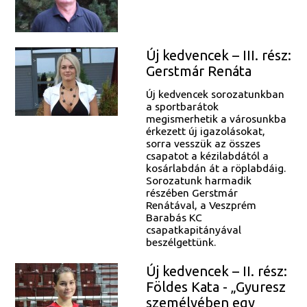
Új kedvencek – III. rész:
Gerstmár Renáta
Új kedvencek sorozatunkban
a sportbarátok
megismerhetik a városunkba
érkezett új igazolásokat,
sorra vesszük az összes
csapatot a kézilabdától a
kosárlabdán át a röplabdáig.
Sorozatunk harmadik
részében Gerstmár
Renátával, a Veszprém
Barabás KC
csapatkapitányával
beszélgettünk.
Új kedvencek – II. rész:
Földes Kata - „Gyuresz
személyében egy