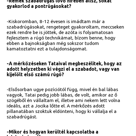
-Remek szabadrúgás lövő hírében állsz, sokat
gyakorlod a pontrúgásokat?
-Kiskoromban, 8-12 évesen is imádtam már a
szabadrúgásokat, rengeteget gyakoroltam, meccseken
ezek rendre be is jöttek, de azóta is folyamatosan
fejlesztem a rúgó technikámat, bízom benne, hogy
ebben a bajnokságban még sokszor tudom
kamatoztatni ezt a tulajdonságomat.
-A mérkőzéseken Tataival megbeszélitek, hogy az
adott helyzetben ki végzi el a szabadot, vagy van
kijelölt első számú rúgó?
-Elsősorban ugye pozíciótól függ, mivel én bal lábas
vagyok, Tatai pedig jobb lábas, de volt, amikor az ő
szögéből én vállaltam el, illetve ami nekem lett volna
ideális, azt a Jocika lőtte el. A mérkőzés adott
pillanatában szoktuk eldönteni, hogy ki vállalja el a
szabadrúgást.
-Mikor és hogyan kerültél kapcsolatba a