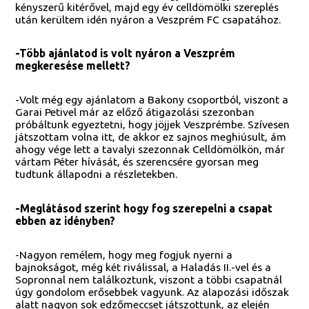
kényszerű kitérővel, majd egy év celldömölki szereplés
után kerültem idén nyáron a Veszprém FC csapatához.
-Több ajánlatod is volt nyáron a Veszprém
megkeresése mellett?
-Volt még egy ajánlatom a Bakony csoportból, viszont a
Garai Petivel már az előző átigazolási szezonban
próbáltunk egyeztetni, hogy jöjjek Veszprémbe. Szívesen
játszottam volna itt, de akkor ez sajnos meghiúsult, ám
ahogy vége lett a tavalyi szezonnak Celldömölkön, már
vártam Péter hívását, és szerencsére gyorsan meg
tudtunk állapodni a részletekben.
-Meglátásod szerint hogy fog szerepelni a csapat
ebben az idényben?
-Nagyon remélem, hogy meg fogjuk nyerni a
bajnokságot, még két riválissal, a Haladás II.-vel és a
Sopronnal nem találkoztunk, viszont a többi csapatnál
úgy gondolom erősebbek vagyunk. Az alapozási időszak
alatt nagyon sok edzőmeccset játszottunk, az elején