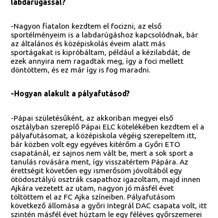
labdarúgással?
-Nagyon fiatalon kezdtem el focizni, az első
sportélményeim is a labdarúgáshoz kapcsolódnak, bár
az általános és középiskolás éveim alatt más
sportágakat is kipróbáltam, például a kézilabdát, de
ezek annyira nem ragadtak meg, így a foci mellett
döntöttem, és ez már így is fog maradni.
-Hogyan alakult a pályafutásod?
-Pápai születésűként, az akkoriban megyei első
osztályban szereplő Pápai ELC kötelékében kezdtem el a
pályafutásomat, a középiskola végéig szerepeltem itt,
bár közben volt egy egyéves kitérőm a Győri ETO
csapatánál, ez sajnos nem vált be, mert a sok sport a
tanulás rovására ment, így visszatértem Pápára. Az
érettségit követően egy ismerősöm jóvoltából egy
ötödosztályú osztrák csapathoz igazoltam, majd innen
Ajkára vezetett az utam, nagyon jó másfél évet
töltöttem el az FC Ajka színeiben. Pályafutásom
következő állomása a győri Integrál DAC csapata volt, itt
szintén másfél évet húztam le egy féléves győrszemerei