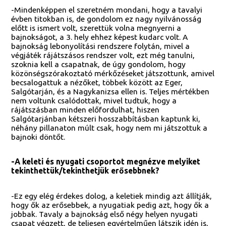
-Mindenképpen el szeretném mondani, hogy a tavalyi
évben titokban is, de gondolom ez nagy nyilvánosság
előtt is ismert volt, szerettük volna megnyerni a
bajnokságot, a 3. hely ehhez képest kudarc volt. A
bajnokság lebonyolítási rendszere folytán, mivel a
végjáték rájátszásos rendszer volt, ezt még tanulni,
szoknia kell a csapatnak, de úgy gondolom, hogy
közönségszórakoztató mérkőzéseket játszottunk, amivel
becsalogattuk a nézőket, többek között az Eger,
Salgótarján, és a Nagykanizsa ellen is. Teljes mértékben
nem voltunk csalódottak, mivel tudtuk, hogy a
rájátszásban minden előfordulhat, hiszen
Salgótarjánban kétszeri hosszabbításban kaptunk ki,
néhány pillanaton múlt csak, hogy nem mi játszottuk a
bajnoki döntőt.
-A keleti és nyugati csoportot megnézve melyiket
tekinthettük/tekinthetjük erősebbnek?
-Ez egy elég érdekes dolog, a keletiek mindig azt állítják,
hogy ők az erősebbek, a nyugatiak pedig azt, hogy ők a
jobbak. Tavaly a bajnokság első négy helyen nyugati
csapat végzett, de teljesen egyértelműen látszik idén is,