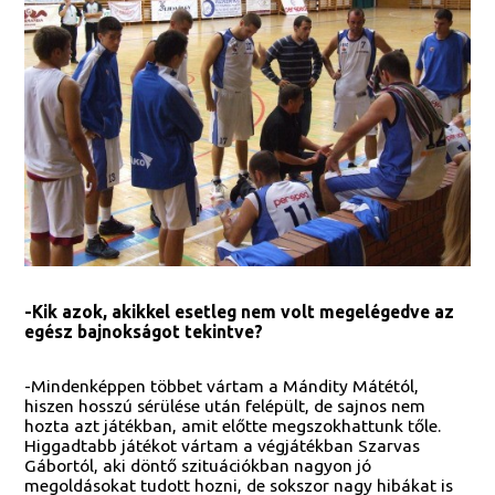
-Kik azok, akikkel esetleg nem volt megelégedve az
egész bajnokságot tekintve?
-Mindenképpen többet vártam a Mándity Mátétól,
hiszen hosszú sérülése után felépült, de sajnos nem
hozta azt játékban, amit előtte megszokhattunk tőle.
Higgadtabb játékot vártam a végjátékban Szarvas
Gábortól, aki döntő szituációkban nagyon jó
megoldásokat tudott hozni, de sokszor nagy hibákat is