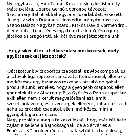
Nyíregyházára, Hidi Tamás Kozármislenybe, Mándity
Máté Bajára, Ugaros Gergő Sopronba távozott,
Szathmáry Bálint abbahagyta a kosárlabdát, érkezett
Jilling László a Budapest Honvédtól irányító posztra,
Szabó Balázs Nagykanizsáról, Kiskós Dávid Körmendről,
ő egy fiatal, tehetséges egyetemi hallgató, és régi-új
játékos a Faragó Peti, aki két éve már játszott nálunk.
-
Hogy sikerültek a felkészülési mérkőzések, mely
együttesekkel játszottak?
-Játszottunk A csoportos csapattal, az Albacomppal, és
a szlovák liga reprezentánsával a Komárnoval, ellenük a
mérkőzések egy bizonyos részében biztató dolgokat
produkáltunk, érdekes, hogy a gyengébb csapatok ellen,
gondolok itt az Albacomp B, a Győr és a Pápa csapatára,
akik ellen nem sikerült megvalósítani azt, amit
szerettünk volna, és a vereségek ellenére jobban tetszett
néha az erősebb csapatok elleni mérkőzés, mint a
gyengébb gárdák elleni.
Nagy probléma még a felkészülésnél, hogy már két hete
zajlania kellene a bajnokságnak, de a Sárvár és a
Fehérvár KC problémái miatt halasztódik a bajnokság,