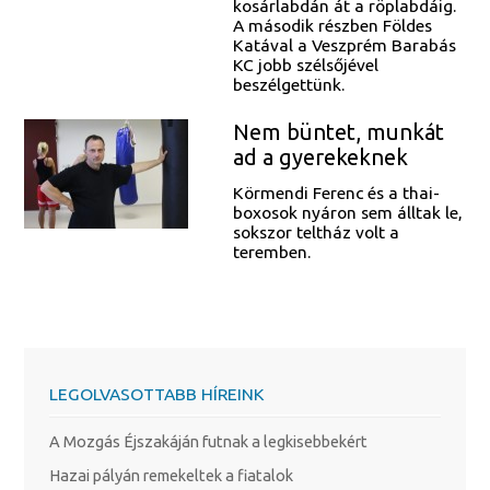
kosárlabdán át a röplabdáig.
A második részben Földes
Katával a Veszprém Barabás
KC jobb szélsőjével
beszélgettünk.
Nem büntet, munkát
ad a gyerekeknek
Körmendi Ferenc és a thai-
boxosok nyáron sem álltak le,
sokszor teltház volt a
teremben.
LEGOLVASOTTABB HÍREINK
A Mozgás Éjszakáján futnak a legkisebbekért
Hazai pályán remekeltek a fiatalok