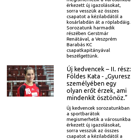
érkezett új igazolásokat,
sorra vesszük az összes
csapatot a kézilabdától a
kosárlabdán át a röplabdáig.
Sorozatunk harmadik
részében Gerstmár
Renátával, a Veszprém
Barabás KC
csapatkapitányával
beszélgettünk.
Új kedvencek – II. rész:
Földes Kata - „Gyuresz
személyében egy
olyan erőt érzek, ami
mindenkit ösztönöz.”
Új kedvencek sorozatunkban
a sportbarátok
megismerhetik a városunkba
érkezett új igazolásokat,
sorra vesszük az összes
csapatot a kézilabdától a