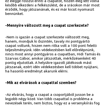
ez eléggé rosszul érinti a csapatot, hiszen elég lett volna
később elkezdeni a felkészülést, de a srácokon már most
érződik, hogy játszanának, és ez már kicsit nyomaszt
bennünket.
-Mennyire változott meg a csapat szerkezete?
-Nem is igazán a csapat szerkezete változott meg,
hanem, mondjuk ki őszintén, tavaly mi pontgyártó
csapat voltunk, hiszen nem ritka volt a 100 pont feletti
teljesítményünk. Idén védekezésben kell előrelépnünk,
nincs most annyi pontgyáros a csapatban, Hidi Tamás és
Szarvas Gábor, amikor játszottak, mérkőzésenként 40
pontig eljutottak. A helyükre igazolt játékosok mást
játszanak, ezért idén védekezésben kell többet nyújtani,
ha hasonló eredményt akarunk elérni.
-Mik az elvárások a csapattal szemben?
-Az elvárás, hogy a csapat a csoportjából jusson be a
legjobb négy közé. Van több csapattal is probléma a
nevezések terén, nem biztos, hogy ez a versenykiírás fog