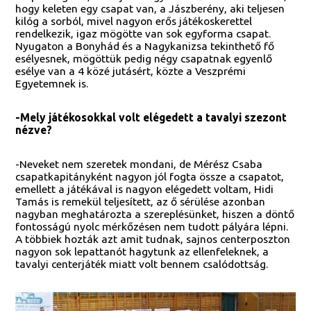
hogy keleten egy csapat van, a Jászberény, aki teljesen
kilóg a sorból, mivel nagyon erős játékoskerettel
rendelkezik, igaz mögötte van sok egyforma csapat.
Nyugaton a Bonyhád és a Nagykanizsa tekinthető fő
esélyesnek, mögöttük pedig négy csapatnak egyenlő
esélye van a 4 közé jutásért, közte a Veszprémi
Egyetemnek is.
-Mely játékosokkal volt elégedett a tavalyi szezont
nézve?
-Neveket nem szeretek mondani, de Mérész Csaba
csapatkapitányként nagyon jól fogta össze a csapatot,
emellett a játékával is nagyon elégedett voltam, Hidi
Tamás is remekül teljesített, az ő sérülése azonban
nagyban meghatározta a szereplésünket, hiszen a döntő
fontosságú nyolc mérkőzésen nem tudott pályára lépni.
A többiek hozták azt amit tudnak, sajnos centerposzton
nagyon sok lepattanót hagytunk az ellenfeleknek, a
tavalyi centerjáték miatt volt bennem csalódottság.