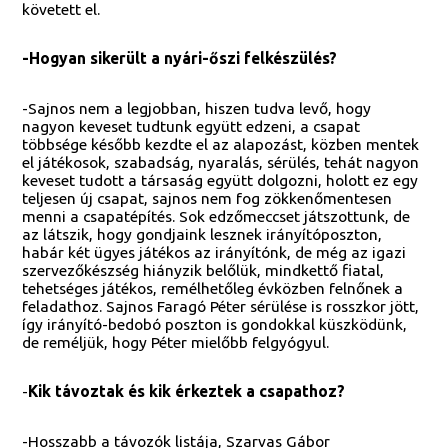
követett el.
-Hogyan sikerült a nyári-őszi felkészülés?
-Sajnos nem a legjobban, hiszen tudva levő, hogy
nagyon keveset tudtunk együtt edzeni, a csapat
többsége később kezdte el az alapozást, közben mentek
el játékosok, szabadság, nyaralás, sérülés, tehát nagyon
keveset tudott a társaság együtt dolgozni, holott ez egy
teljesen új csapat, sajnos nem fog zökkenőmentesen
menni a csapatépítés. Sok edzőmeccset játszottunk, de
az látszik, hogy gondjaink lesznek irányítóposzton,
habár két ügyes játékos az irányítónk, de még az igazi
szervezőkészség hiányzik belőlük, mindkettő fiatal,
tehetséges játékos, remélhetőleg évközben felnőnek a
feladathoz. Sajnos Faragó Péter sérülése is rosszkor jött,
így irányító-bedobó poszton is gondokkal küszködünk,
de reméljük, hogy Péter mielőbb felgyógyul.
-
Kik távoztak és kik érkeztek a csapathoz?
-Hosszabb a távozók listája, Szarvas Gábor