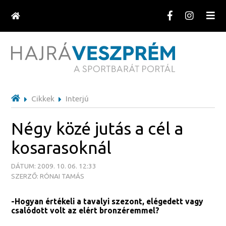
Cikkek
Interjú
Négy közé jutás a cél a
kosarasoknál
DÁTUM: 2009. 10. 06. 12:33
SZERZŐ: RÓNAI TAMÁS
-Hogyan értékeli a tavalyi szezont, elégedett vagy
csalódott volt az elért bronzéremmel?