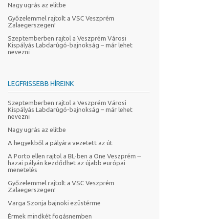
Nagy ugrás az elitbe
Győzelemmel rajtolt a VSC Veszprém
Zalaegerszegen!
Szeptemberben rajtol a Veszprém Városi
Kispályás Labdarúgó-bajnokság – már lehet
nevezni
LEGFRISSEBB HÍREINK
Szeptemberben rajtol a Veszprém Városi
Kispályás Labdarúgó-bajnokság – már lehet
nevezni
Nagy ugrás az elitbe
A hegyekből a pályára vezetett az út
A Porto ellen rajtol a BL-ben a One Veszprém –
hazai pályán kezdődhet az újabb európai
menetelés
Győzelemmel rajtolt a VSC Veszprém
Zalaegerszegen!
Varga Szonja bajnoki ezüstérme
Érmek mindkét fogásnemben