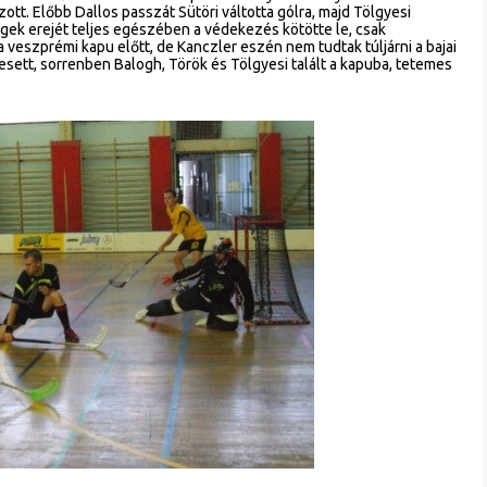
tt. Előbb Dallos passzát Sütöri váltotta gólra, majd Tölgyesi
gek erejét teljes egészében a védekezés kötötte le, csak
veszprémi kapu előtt, de Kanczler eszén nem tudtak túljárni a bajai
sett, sorrenben Balogh, Török és Tölgyesi talált a kapuba, tetemes