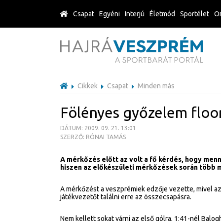
Csapat
Egyéni
Interjú
Életmód
Sportélet
Or
Cikkek
Csapat
Minden más
Fölényes győzelem floo
DÁTUM: 2009. 09. 21. 13:01
SZERZŐ: RÓNAI TAMÁS
A mérkőzés előtt az volt a fő kérdés, hogy menny
hiszen az előkészületi mérkőzések során több m
A mérkőzést a veszprémiek edzője vezette, mivel az 
játékvezetőt találni erre az összecsapásra.
Nem kellett sokat várni az első gólra, 1:41-nél Balo