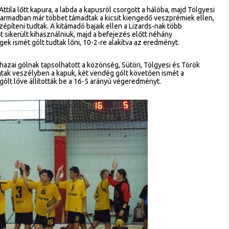
ttila lőtt kapura, a labda a kapusról csorgott a hálóba, majd Tölgyesi
 harmadban már többet támadtak a kicsit kiengedő veszprémiek ellen,
píteni tudtak. A kitámadó bajaik ellen a Lizards-nak több
t sikerült kihasználniuk, majd a befejezés előtt néhány
 ismét gólt tudtak lőni, 10-2-re alakítva az eredményt.
ai gólnak tapsolhatott a közönség, Sütöri, Tölgyesi és Török
ogtak veszélyben a kapuk, két vendég gólt követően ismét a
ólt lőve állították be a 16-5 arányú végeredményt.