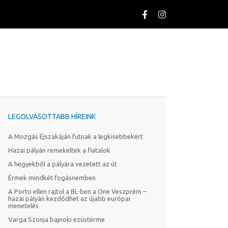
LEGOLVASOTTABB HÍREINK
A Mozgás Éjszakáján futnak a legkisebbekért
Hazai pályán remekeltek a fiatalok
A hegyekből a pályára vezetett az út
Érmek mindkét fogásnemben
A Porto ellen rajtol a BL-ben a One Veszprém –
hazai pályán kezdődhet az újabb európai
menetelés
Varga Szonja bajnoki ezüstérme