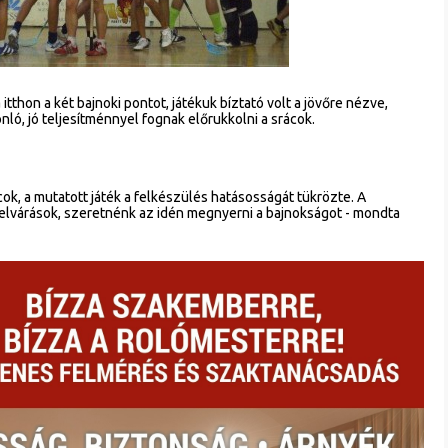
thon a két bajnoki pontot, játékuk bíztató volt a jövőre nézve,
nló, jó teljesítménnyel fognak előrukkolni a srácok.
cok, a mutatott játék a felkészülés hatásosságát tükrözte. A
lvárások, szeretnénk az idén megnyerni a bajnokságot - mondta