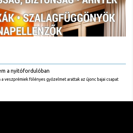
em a nyitófordulóban
 a veszprémiek fölényes győzelmet arattak az újonc bajai csapat