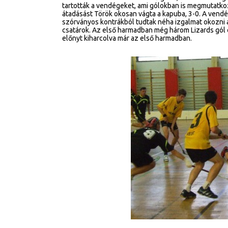
tartották a vendégeket, ami gólokban is megmutatkozo
átadásást Török okosan vágta a kapuba, 3-0. A vendé
szórványos kontrákból tudtak néha izgalmat okozni a 
csatárok. Az első harmadban még három Lizards gól e
előnyt kiharcolva már az első harmadban.