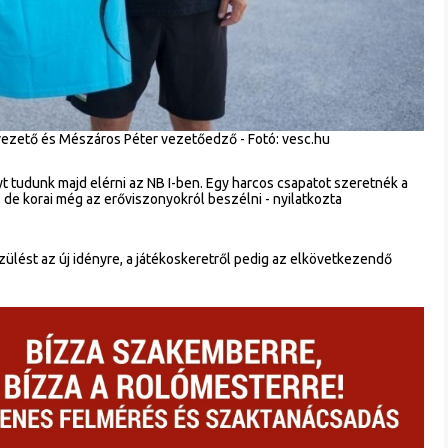
vezető és Mészáros Péter vezetőedző - Fotó: vesc.hu
 tudunk majd elérni az NB I-ben. Egy harcos csapatot szeretnék a
 de korai még az erőviszonyokról beszélni - nyilatkozta
ülést az új idényre, a játékoskeretről pedig az elkövetkezendő