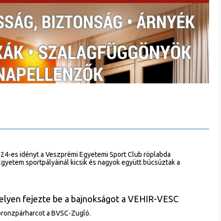
024-es idényt a Veszprémi Egyetemi Sport Club röplabda
gyetem sportpályáinál kicsik és nagyok együtt búcsúztak a
 helyen fejezte be a bajnokságot a VEHIR-VESC
bronzpárharcot a BVSC-Zugló.