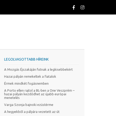
LEGOLVASOTTABB HÍREINK
A Mozgás Éjszakáján futnak a legkisebbekért
Hazai pályán remekeltek a fiatalok
Érmek mindkét fogásnemben
A Porto ellen rajtol a BL-ben a One Veszprém –
hazai pályán kezdődhet az újabb európai
menetelés
Varga Szonja bajnoki ezüstérme
A hegyekből a pályára vezetett az út