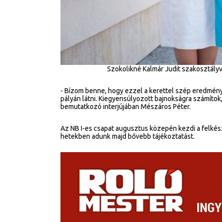
Szokolikné Kalmár Judit szakosztály
- Bízom benne, hogy ezzel a kerettel szép eredményt
pályán látni. Kiegyensúlyozott bajnokságra számítok,
bemutatkozó interjújában Mészáros Péter.
Az NB I-es csapat augusztus közepén kezdi a felkész
hetekben adunk majd bővebb tájékoztatást.