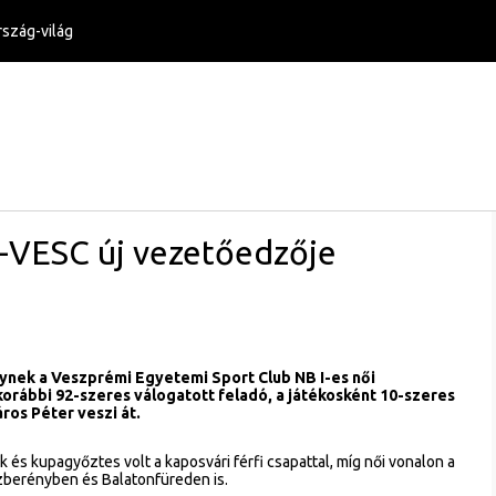
szág-világ
-VESC új vezetőedzője
nynek a Veszprémi Egyetemi Sport Club NB I-es női
orábbi 92-szeres válogatott feladó, a játékosként 10-szeres
os Péter veszi át.
s kupagyőztes volt a kaposvári férfi csapattal, míg női vonalon a
zberényben és Balatonfüreden is.