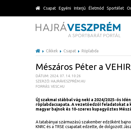
Csapat
Egyéni
Interjú
Életmód
Sportélet
Or
Cikkek
Csapat
Röplabda
Mészáros Péter a VEHIR
DÁTUM: 2024. 07. 14. 10:26
SZERZŐ: HAJRÁVESZPRÉM.HU
FORRÁS: VESC.HU
Új szakmai stábbal vág neki a 2024/2025-ös idé
röplabdacsapata. A vezetőedzői feladatokat a k
magyar bajnok és 10-szeres kupagyőztes Mészár
A tatabányai származású szakember edzőként bajnok é
KNRC és a TRSE csapatait edzette, de dolgozott Jás