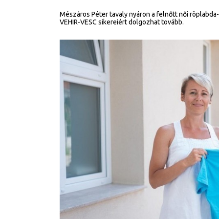
Mészáros Péter tavaly nyáron a felnőtt női röplabda-v
VEHIR-VESC sikereiért dolgozhat tovább.