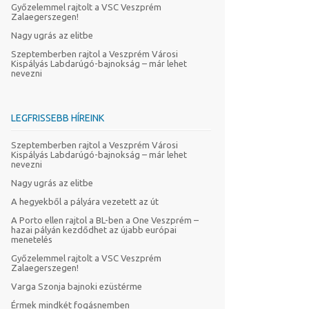
Győzelemmel rajtolt a VSC Veszprém
Zalaegerszegen!
Nagy ugrás az elitbe
Szeptemberben rajtol a Veszprém Városi
Kispályás Labdarúgó-bajnokság – már lehet
nevezni
LEGFRISSEBB HÍREINK
Szeptemberben rajtol a Veszprém Városi
Kispályás Labdarúgó-bajnokság – már lehet
nevezni
Nagy ugrás az elitbe
A hegyekből a pályára vezetett az út
A Porto ellen rajtol a BL-ben a One Veszprém –
hazai pályán kezdődhet az újabb európai
menetelés
Győzelemmel rajtolt a VSC Veszprém
Zalaegerszegen!
Varga Szonja bajnoki ezüstérme
Érmek mindkét fogásnemben