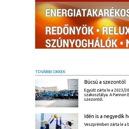
TOVÁBBI CIKKEK
Búcsú a szezontól
Együtt zárta le a 2023/2
szakosztálya. A Pannon E
szezontól.
Idén is a negyedik
Veszprémben zárta le a 