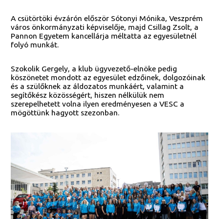
A csütörtöki évzárón először Sótonyi Mónika, Veszprém
város önkormányzati képviselője, majd Csillag Zsolt, a
Pannon Egyetem kancellárja méltatta az egyesületnél
folyó munkát.
Szokolik Gergely, a klub ügyvezető-elnöke pedig
köszönetet mondott az egyesület edzőinek, dolgozóinak
és a szülőknek az áldozatos munkáért, valamint a
segítőkész közösségért, hiszen nélkülük nem
szerepelhetett volna ilyen eredményesen a VESC a
mögöttünk hagyott szezonban.