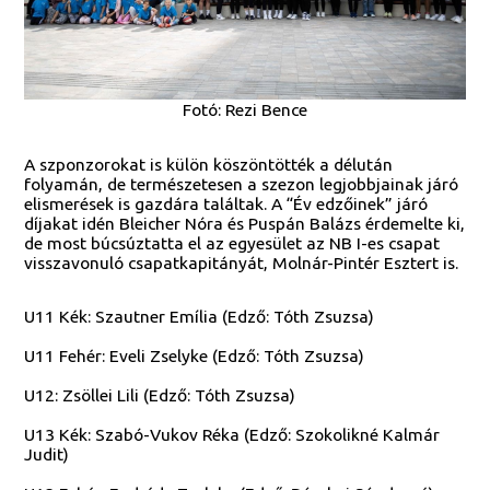
Fotó: Rezi Bence
A szponzorokat is külön köszöntötték a délután
folyamán, de természetesen a szezon legjobbjainak járó
elismerések is gazdára találtak. A “Év edzőinek” járó
díjakat idén Bleicher Nóra és Puspán Balázs érdemelte ki,
de most búcsúztatta el az egyesület az NB I-es csapat
visszavonuló csapatkapitányát, Molnár-Pintér Esztert is.
U11 Kék: Szautner Emília (Edző: Tóth Zsuzsa)
U11 Fehér: Eveli Zselyke (Edző: Tóth Zsuzsa)
U12: Zsöllei Lili (Edző: Tóth Zsuzsa)
U13 Kék: Szabó-Vukov Réka (Edző: Szokolikné Kalmár
Judit)