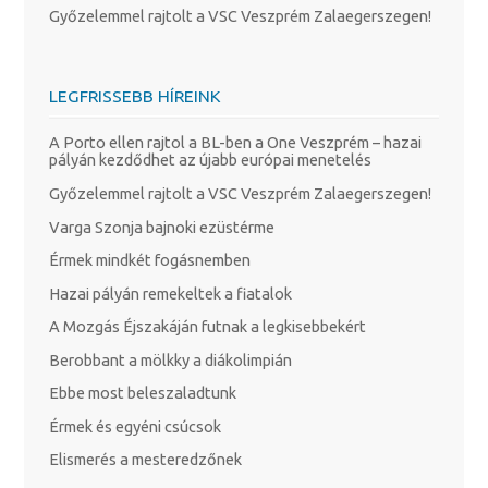
Győzelemmel rajtolt a VSC Veszprém Zalaegerszegen!
LEGFRISSEBB HÍREINK
A Porto ellen rajtol a BL-ben a One Veszprém – hazai
pályán kezdődhet az újabb európai menetelés
Győzelemmel rajtolt a VSC Veszprém Zalaegerszegen!
Varga Szonja bajnoki ezüstérme
Érmek mindkét fogásnemben
Hazai pályán remekeltek a fiatalok
A Mozgás Éjszakáján futnak a legkisebbekért
Berobbant a mölkky a diákolimpián
Ebbe most beleszaladtunk
Érmek és egyéni csúcsok
Elismerés a mesteredzőnek