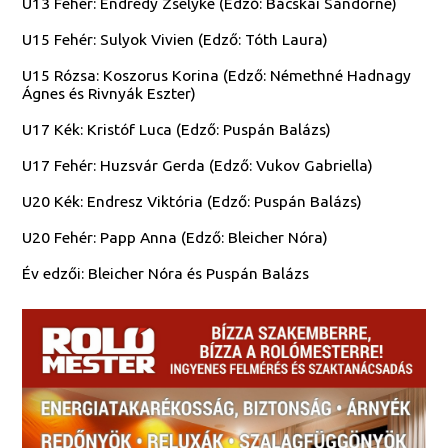
U13 Fehér: Endrédy Zselyke (Edző: Bácskai Sándorné)
U15 Fehér: Sulyok Vivien (Edző: Tóth Laura)
U15 Rózsa: Koszorus Korina (Edző: Némethné Hadnagy
Ágnes és Rivnyák Eszter)
U17 Kék: Kristóf Luca (Edző: Puspán Balázs)
U17 Fehér: Huzsvár Gerda (Edző: Vukov Gabriella)
U20 Kék: Endresz Viktória (Edző: Puspán Balázs)
U20 Fehér: Papp Anna (Edző: Bleicher Nóra)
Év edzői: Bleicher Nóra és Puspán Balázs