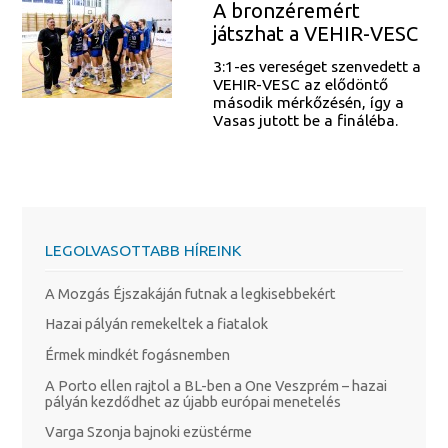
A bronzéremért
játszhat a VEHIR-VESC
3:1-es vereséget szenvedett a
VEHIR-VESC az elődöntő
második mérkőzésén, így a
Vasas jutott be a fináléba.
LEGOLVASOTTABB HÍREINK
A Mozgás Éjszakáján futnak a legkisebbekért
Hazai pályán remekeltek a fiatalok
Érmek mindkét fogásnemben
A Porto ellen rajtol a BL-ben a One Veszprém – hazai
pályán kezdődhet az újabb európai menetelés
Varga Szonja bajnoki ezüstérme