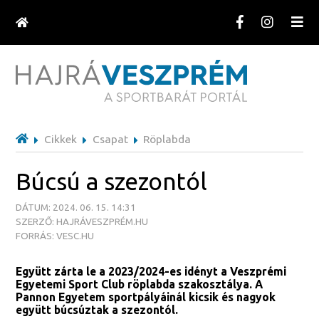
Cikkek
Csapat
Röplabda
Búcsú a szezontól
DÁTUM: 2024. 06. 15. 14:31
SZERZŐ: HAJRÁVESZPRÉM.HU
FORRÁS: VESC.HU
Együtt zárta le a 2023/2024-es idényt a Veszprémi
Egyetemi Sport Club röplabda szakosztálya. A
Pannon Egyetem sportpályáinál kicsik és nagyok
együtt búcsúztak a szezontól.