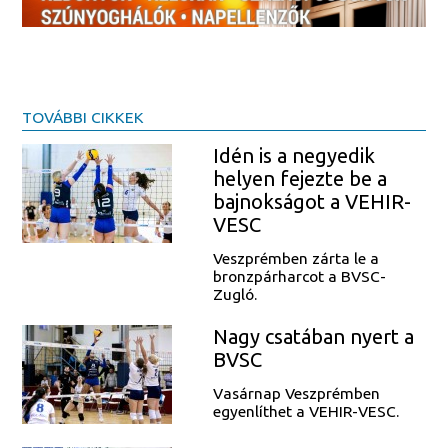
TOVÁBBI CIKKEK
Idén is a negyedik
helyen fejezte be a
bajnokságot a VEHIR-
VESC
Veszprémben zárta le a
bronzpárharcot a BVSC-
Zugló.
Nagy csatában nyert a
BVSC
Vasárnap Veszprémben
egyenlíthet a VEHIR-VESC.