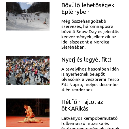
Bővülő lehetőségek
Eplényben
Még összehangoltabb
szervezés, háromnaposra
bővülő Snow Day és jelentős
kedvezmények jellemzik az
idei síszezont a Nordica
Síarénában.
Nyerj és legyél fitt!
A tavalyihoz hasonlóan idén
is nyerhetnek belépőt
olvasóink a veszprémi Tesco
Fitt Napra, melyet december
4-én rendeznek.
Hétfőn rajtol az
ötKARikás
Látványos kempobemutató,
fülbemászó muzsika és
értékes nyeremények várnak