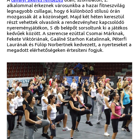
alkalommal érkeznek városunkba a hazai fitneszvilág
legnagyobb csillagai, hogy 6 különböző stílusú órán
mozgassák át a közönséget. Majd két héten keresztül
részt vehettek olvasóink a rendezvényhez kapcsolódó
nyereményjátékon, 5 db belépőt sorsoltunk ki a játékos
kedvűek között. A szerencse ezúttal Csomai Márknak,
Fekete Viktóriának, Gaálné Starhon Katalinnak, Péterfi
Laurának és Fülöp Norbertnek kedvezett, a nyerteseket a
megadott elérhetőségeken értesíteni fogjuk.