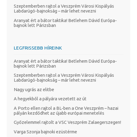
Szeptemberben rajtol a Veszprém Városi Kispályás
Labdarúgó-bajnokság – már lehet nevezni
Aranyat ért a bátor taktika! Betlehem Dávid Európa-
bajnok lett Párizsban
LEGFRISSEBB HÍREINK
Aranyat ért a bátor taktika! Betlehem Dávid Európa-
bajnok lett Párizsban
Szeptemberben rajtol a Veszprém Városi Kispályás
Labdarúgó-bajnokság – már lehet nevezni
Nagy ugrás az elitbe
A hegyekből a pályára vezetett az út
A Porto ellen rajtol a BL-ben a One Veszprém – hazai
pályán kezdődhet az újabb európai menetelés
Győzelemmel rajtolt a VSC Veszprém Zalaegerszegen!
Varga Szonja bajnoki ezüstérme