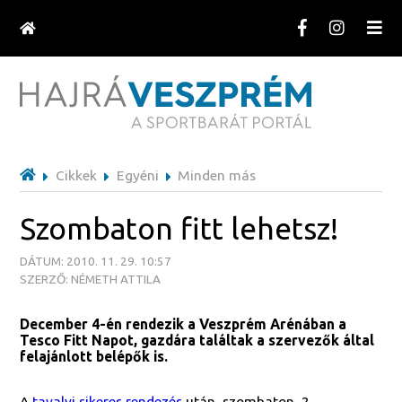
Cikkek
Egyéni
Minden más
Szombaton fitt lehetsz!
DÁTUM: 2010. 11. 29. 10:57
SZERZŐ: NÉMETH ATTILA
December 4-én rendezik a Veszprém Arénában a
Tesco Fitt Napot, gazdára találtak a szervezők által
felajánlott belépők is.
A
tavalyi sikeres rendezés
után, szombaton, 2.