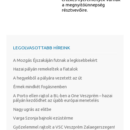
a megnyitóünnepség
résztvevőire.
LEGOLVASOTTABB HÍREINK
A Mozgás Éjszakáján futnak a legkisebbekért
Hazai pályán remekeltek a fiatalok
A hegyekből a pályára vezetett az út
Érmek mindkét fogásnemben
A Porto ellen rajtol a BL-ben a One Veszprém – hazai
pályán kezdődhet az újabb európai menetelés
Nagy ugrás az elitbe
Varga Szonja bajnoki ezüstérme
Győzelemmel rajtolt a VSC Veszprém Zalaegerszegen!