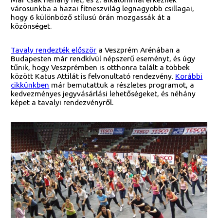
városunkba a hazai fitneszvilág legnagyobb csillagai,
hogy 6 különböző stílusú órán mozgassák át a
közönséget.
Tavaly rendezték először
a Veszprém Arénában a
Budapesten már rendkívül népszerű eseményt, és úgy
tűnik, hogy Veszprémben is otthonra talált a többek
között Katus Attilát is felvonultató rendezvény.
Korábbi
cikkünkben
már bemutattuk a részletes programot, a
kedvezményes jegyvásárlási lehetőségeket, és néhány
képet a tavalyi rendezvényről.