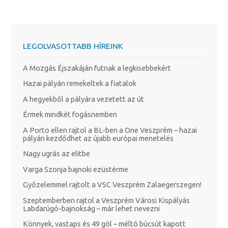
LEGOLVASOTTABB HÍREINK
A Mozgás Éjszakáján futnak a legkisebbekért
Hazai pályán remekeltek a fiatalok
A hegyekből a pályára vezetett az út
Érmek mindkét fogásnemben
A Porto ellen rajtol a BL-ben a One Veszprém – hazai
pályán kezdődhet az újabb európai menetelés
Nagy ugrás az elitbe
Varga Szonja bajnoki ezüstérme
Győzelemmel rajtolt a VSC Veszprém Zalaegerszegen!
Szeptemberben rajtol a Veszprém Városi Kispályás
Labdarúgó-bajnokság – már lehet nevezni
Könnyek, vastaps és 49 gól – méltó búcsút kapott