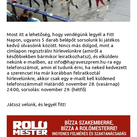
Most itt a lehetőség, hogy vendégünk legyél a Fitt
Napon, ugyanis 5 darab belépőt sorsolunk ki játékos
kedvű olvasóink között. Nincs más dolgod, mint a
címlapon regisztrálni hírlevelünkre (amiről a
későbbiekben bármikor leiratkozhatsz), és elküldeni
nekünk e-mailben, az info@hajraveszprem.hu-ra egy
telefonszámot, amin el tudunk érni, ha neked kedvezett
a szerencse! Ha már korábban feliratkoztál
hírlevelünkre, akkor csak egy e-mailt kell küldened
telefonszámmal! Határidő: november 28. (vasárnap)
24:00, sorsolás: november 29. (hétfő)
Játssz velünk, és legyél fitt!