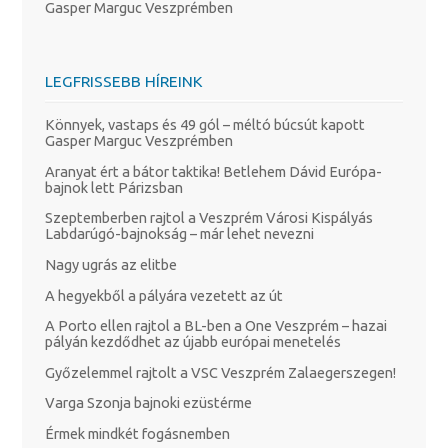
Gasper Marguc Veszprémben
LEGFRISSEBB HÍREINK
Könnyek, vastaps és 49 gól – méltó búcsút kapott
Gasper Marguc Veszprémben
Aranyat ért a bátor taktika! Betlehem Dávid Európa-
bajnok lett Párizsban
Szeptemberben rajtol a Veszprém Városi Kispályás
Labdarúgó-bajnokság – már lehet nevezni
Nagy ugrás az elitbe
A hegyekből a pályára vezetett az út
A Porto ellen rajtol a BL-ben a One Veszprém – hazai
pályán kezdődhet az újabb európai menetelés
Győzelemmel rajtolt a VSC Veszprém Zalaegerszegen!
Varga Szonja bajnoki ezüstérme
Érmek mindkét fogásnemben