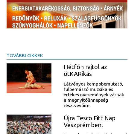
TOVÁBBI CIKKEK
Hétfőn rajtol az
ötKARikás
Látványos kempobemutató,
fülbemászó muzsika és
értékes nyeremények várnak
a megnyitóünnepség
résztvevőire.
Újra Tesco Fitt Nap
Veszprémben!