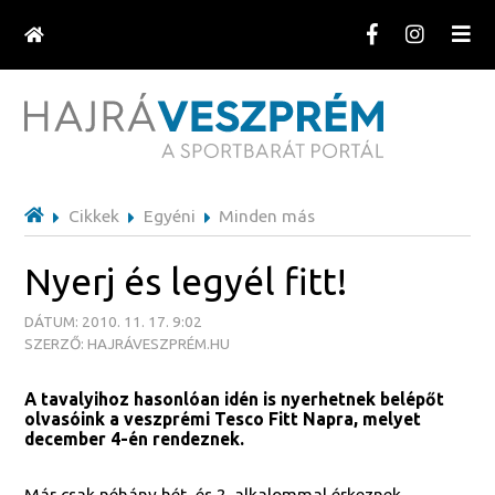
Cikkek
Egyéni
Minden más
Nyerj és legyél fitt!
DÁTUM: 2010. 11. 17. 9:02
SZERZŐ: HAJRÁVESZPRÉM.HU
A tavalyihoz hasonlóan idén is nyerhetnek belépőt
olvasóink a veszprémi Tesco Fitt Napra, melyet
december 4-én rendeznek.
Már csak néhány hét, és 2. alkalommal érkeznek