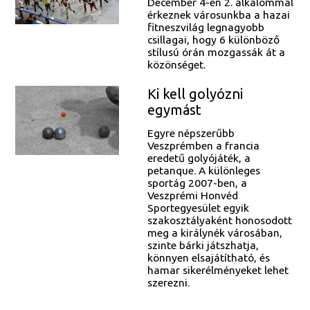
December 4-én 2. alkalommal
érkeznek városunkba a hazai
fitneszvilág legnagyobb
csillagai, hogy 6 különböző
stílusú órán mozgassák át a
közönséget.
Ki kell golyózni
egymást
Egyre népszerűbb
Veszprémben a francia
eredetű golyójáték, a
petanque. A különleges
sportág 2007-ben, a
Veszprémi Honvéd
Sportegyesület egyik
szakosztályaként honosodott
meg a királynék városában,
szinte bárki játszhatja,
könnyen elsajátítható, és
hamar sikerélményeket lehet
szerezni.