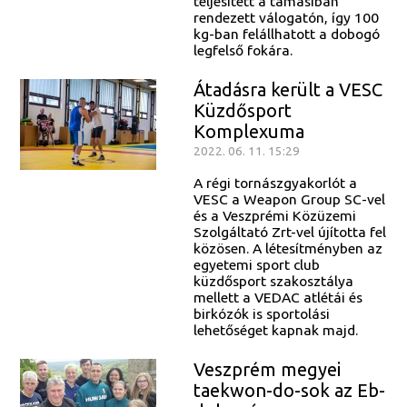
teljesített a tamásiban
rendezett válogatón, így 100
kg-ban felállhatott a dobogó
legfelső fokára.
Átadásra került a VESC
Küzdősport
Komplexuma
2022. 06. 11. 15:29
A régi tornászgyakorlót a
VESC a Weapon Group SC-vel
és a Veszprémi Közüzemi
Szolgáltató Zrt-vel újította fel
közösen. A létesítményben az
egyetemi sport club
küzdősport szakosztálya
mellett a VEDAC atlétái és
birkózók is sportolási
lehetőséget kapnak majd.
Veszprém megyei
taekwon-do-sok az Eb-