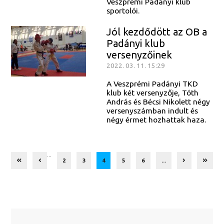
Veszprémi Padányi klub
sportolói.
Jól kezdődött az OB a
Padányi klub
versenyzőinek
2022. 03. 11. 15:29
A Veszprémi Padányi TKD
klub két versenyzője, Tóth
András és Bécsi Nikolett négy
versenyszámban indult és
négy érmet hozhattak haza.
...
2
3
4
5
6
...