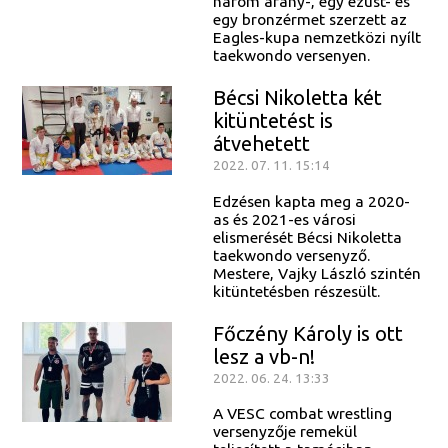
három arany-, egy ezüst- és
egy bronzérmet szerzett az
Eagles-kupa nemzetközi nyílt
taekwondo versenyen.
Bécsi Nikoletta két
kitüntetést is
átvehetett
2022. 07. 11. 15:14
Edzésen kapta meg a 2020-
as és 2021-es városi
elismerését Bécsi Nikoletta
taekwondo versenyző.
Mestere, Vajky László szintén
kitüntetésben részesült.
Főczény Károly is ott
lesz a vb-n!
2022. 06. 24. 13:33
A VESC combat wrestling
versenyzője remekül