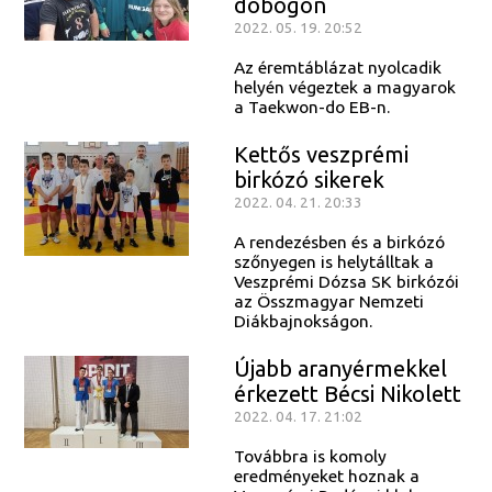
dobogón
2022. 05. 19. 20:52
Az éremtáblázat nyolcadik
helyén végeztek a magyarok
a Taekwon-do EB-n.
Kettős veszprémi
birkózó sikerek
2022. 04. 21. 20:33
A rendezésben és a birkózó
szőnyegen is helytálltak a
Veszprémi Dózsa SK birkózói
az Összmagyar Nemzeti
Diákbajnokságon.
Újabb aranyérmekkel
érkezett Bécsi Nikolett
2022. 04. 17. 21:02
Továbbra is komoly
eredményeket hoznak a