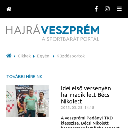
Cikkek
Egyéni
Küzdősportok
TOVÁBBI HÍREINK
Idei első versenyén
harmadik lett Bécsi
Nikolett
2023. 03. 25. 14:18
A veszprémi Padányi TKD
klasszisa, Bécsi Nikolett
bronzérmes lett light contact