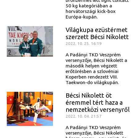
50 kg kategóriában a
horvátországi kick-box
Európa-kupán.
Világkupa ezüstérmet
szerzett Bécsi Nikolett
2022. 10. 25. 16:19
A Padányi TKD Veszprém
versenyzője, Bécsi Nikolett a
második helyen végzett
erőtörésben a szlovéniai
Koperben rendezett VIII.
Taekwon-do világkupán.
Bécsi Nikolett öt
éremmel tért haza a
nemzetközi versenyről
2022. 10. 04. 21:57
A Padányi TKD Veszprém
versenyzője, Bécsi Nikolett