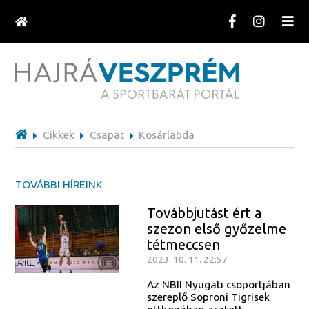
Cikkek
Csapat
Kosárlabda
TOVÁBBI HÍREINK
Továbbjutást ért a
szezon első győzelme
tétmeccsen
2023. 10. 11. 22:57
Az NBII Nyugati csoportjában
szereplő Soproni Tigrisek
otthonában aratott