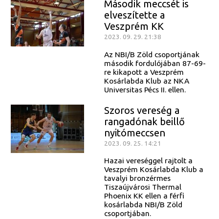
Második meccsét is
elveszítette a
Veszprém KK
2023. 09. 29. 21:38
Az NBI/B Zöld csoportjának
második fordulójában 87-69-
re kikapott a Veszprém
Kosárlabda Klub az NKA
Universitas Pécs II. ellen.
Szoros vereség a
rangadónak beillő
nyitómeccsen
2023. 09. 25. 14:21
Hazai vereséggel rajtolt a
Veszprém Kosárlabda Klub a
tavalyi bronzérmes
Tiszaújvárosi Thermal
Phoenix KK ellen a férfi
kosárlabda NBI/B Zöld
csoportjában.