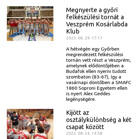
Megnyerte a győri
felkészülési tornát a
Veszprém Kosárlabda
Klub
2023. 08. 29. 17:17
A hétvégén egy Győrben
megrendezett felkészülési
tornán vett részt a Veszprém,
amelynek elődöntőjében a
Budafok ellen nyerni tudott
szombaton (83-67), így a
vasárnapi döntőben a SMAFC
1860 Soproni Egyetem ellen
is nyert Alex Geddes
legénységére.
Kijött az
osztálykülönbség a két
csapat között
2023. 08. 24. 14:38