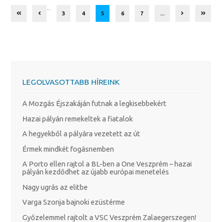
...
3
4
5
6
7
...
LEGOLVASOTTABB HÍREINK
A Mozgás Éjszakáján futnak a legkisebbekért
Hazai pályán remekeltek a fiatalok
A hegyekből a pályára vezetett az út
Érmek mindkét fogásnemben
A Porto ellen rajtol a BL-ben a One Veszprém – hazai
pályán kezdődhet az újabb európai menetelés
Nagy ugrás az elitbe
Varga Szonja bajnoki ezüstérme
Győzelemmel rajtolt a VSC Veszprém Zalaegerszegen!