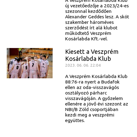
A Veszprém Kosárlabda Klub
új vezetőedzője a 2023/24-es
szezonnal kezdődően
Alexander Geddes lesz. A skót
szakember hároméves
szerződést írt alá klubot
működtető Veszprém
Kosárlabda Kft.-vel.
Kiesett a Veszprém
Kosárlabda Klub
2023. 06. 06. 22:04
A Veszprém Kosárlabda Klub
88:76-ra nyert a Budafok
ellen az oda-visszavágós
osztályozó párharc
visszavágóján. A győzelem
ellenére a jövő évi szezont az
NBI/B Zöld csoportjában
kezdi meg a veszprémi
együttes.