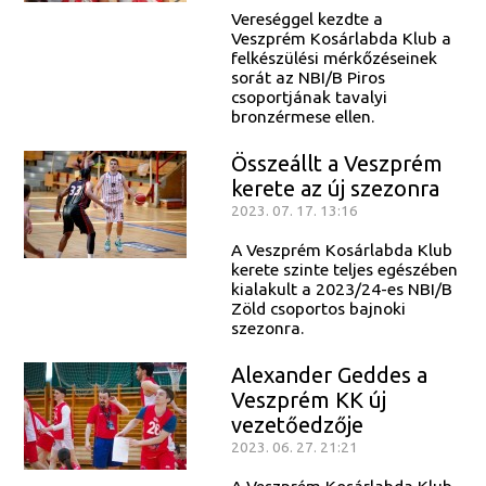
Vereséggel kezdte a
Veszprém Kosárlabda Klub a
felkészülési mérkőzéseinek
sorát az NBI/B Piros
csoportjának tavalyi
bronzérmese ellen.
Összeállt a Veszprém
kerete az új szezonra
2023. 07. 17. 13:16
A Veszprém Kosárlabda Klub
kerete szinte teljes egészében
kialakult a 2023/24-es NBI/B
Zöld csoportos bajnoki
szezonra.
Alexander Geddes a
Veszprém KK új
vezetőedzője
2023. 06. 27. 21:21