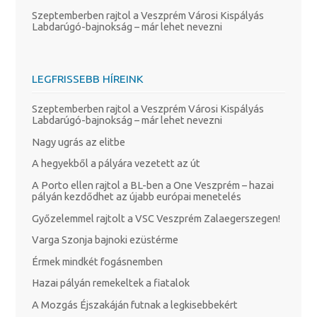
Szeptemberben rajtol a Veszprém Városi Kispályás
Labdarúgó-bajnokság – már lehet nevezni
LEGFRISSEBB HÍREINK
Szeptemberben rajtol a Veszprém Városi Kispályás
Labdarúgó-bajnokság – már lehet nevezni
Nagy ugrás az elitbe
A hegyekből a pályára vezetett az út
A Porto ellen rajtol a BL-ben a One Veszprém – hazai
pályán kezdődhet az újabb európai menetelés
Győzelemmel rajtolt a VSC Veszprém Zalaegerszegen!
Varga Szonja bajnoki ezüstérme
Érmek mindkét fogásnemben
Hazai pályán remekeltek a fiatalok
A Mozgás Éjszakáján futnak a legkisebbekért