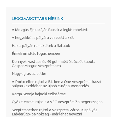
LEGOLVASOTTABB HÍREINK
A Mozgás Éjszakáján futnak a legkisebbekért
A hegyekből a pályára vezetett az út
Hazai pályán remekeltek a fiatalok
Érmek mindkét fogásnemben
Könnyek, vastaps és 49 gól – méltó búcsút kapott
Gasper Marguc Veszprémben
Nagy ugrás az elitbe
A Porto ellen rajtol a BL-ben a One Veszprém – hazai
pályán kezdődhet az újabb európai menetelés
Varga Szonja bajnoki ezüstérme
Győzelemmel rajtolt a VSC Veszprém Zalaegerszegen!
Szeptemberben rajtol a Veszprém Városi Kispályás
Labdarúgó-bajnokság – már lehet nevezni