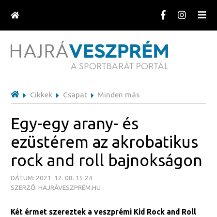
Cikkek
Csapat
Minden más
Egy-egy arany- és
ezüstérem az akrobatikus
rock and roll bajnokságon
DÁTUM: 2021. 12. 08. 15:24
SZERZŐ: HAJRÁVESZPRÉM.HU
Két érmet szereztek a veszprémi Kid Rock and Roll