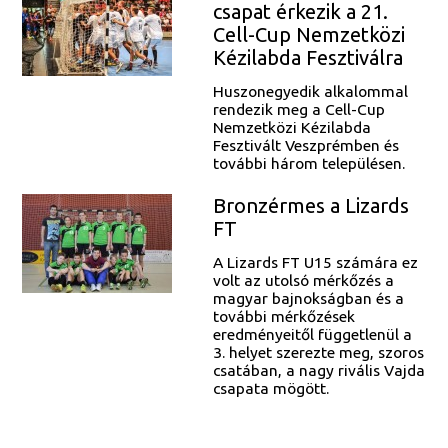
csapat érkezik a 21.
Cell-Cup Nemzetközi
Kézilabda Fesztiválra
Huszonegyedik alkalommal
rendezik meg a Cell-Cup
Nemzetközi Kézilabda
Fesztivált Veszprémben és
további három településen.
Bronzérmes a Lizards
FT
A Lizards FT U15 számára ez
volt az utolsó mérkőzés a
magyar bajnokságban és a
további mérkőzések
eredményeitől függetlenül a
3. helyet szerezte meg, szoros
csatában, a nagy rivális Vajda
csapata mögött.