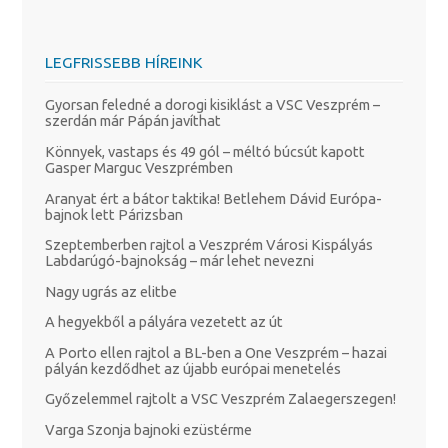
LEGFRISSEBB HÍREINK
Gyorsan feledné a dorogi kisiklást a VSC Veszprém –
szerdán már Pápán javíthat
Könnyek, vastaps és 49 gól – méltó búcsút kapott
Gasper Marguc Veszprémben
Aranyat ért a bátor taktika! Betlehem Dávid Európa-
bajnok lett Párizsban
Szeptemberben rajtol a Veszprém Városi Kispályás
Labdarúgó-bajnokság – már lehet nevezni
Nagy ugrás az elitbe
A hegyekből a pályára vezetett az út
A Porto ellen rajtol a BL-ben a One Veszprém – hazai
pályán kezdődhet az újabb európai menetelés
Győzelemmel rajtolt a VSC Veszprém Zalaegerszegen!
Varga Szonja bajnoki ezüstérme