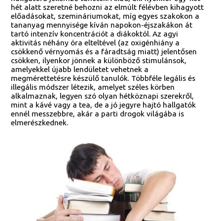
hét alatt szeretné behozni az elmúlt félévben kihagyott
előadásokat, szemináriumokat, míg egyes szakokon a
tananyag mennyisége kíván napokon-éjszakákon át
tartó intenzív koncentrációt a diákoktól. Az agyi
aktivitás néhány óra elteltével (az oxigénhiány a
csökkenő vérnyomás és a fáradtság miatt) jelentősen
csökken, ilyenkor jönnek a különböző stimulánsok,
amelyekkel újabb lendületet vehetnek a
megmérettetésre készülő tanulók. Többféle legális és
illegális módszer létezik, amelyet széles körben
alkalmaznak, legyen szó olyan hétköznapi szerekről,
mint a kávé vagy a tea, de a jó jegyre hajtó hallgatók
ennél messzebbre, akár a parti drogok világába is
elmerészkednek.