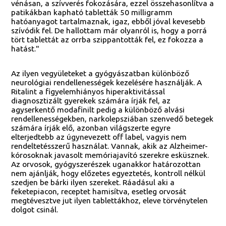
vénásan, a szívverés fokozására, ezzel összehasonlítva a
patikákban kapható tabletták 50 milligramm
hatóanyagot tartalmaznak, igaz, ebből jóval kevesebb
szívódik fel. De hallottam már olyanról is, hogy a porrá
tört tablettát az orrba szippantották fel, ez fokozza a
hatást."
Az ilyen vegyületeket a gyógyászatban különböző
neurológiai rendellenességek kezelésére használják. A
Ritalint a figyelemhiányos hiperaktivitással
diagnosztizált gyerekek számára írják fel, az
agyserkentő modafinilt pedig a különböző alvási
rendellenességekben, narkolepsziában szenvedő betegek
számára írják elő, azonban világszerte egyre
elterjedtebb az úgynevezett off label, vagyis nem
rendeltetésszerű használat. Vannak, akik az Alzheimer-
kórosoknak javasolt memóriajavító szerekre esküsznek.
Az orvosok, gyógyszerészek uganakkor határozottan
nem ajánlják, hogy előzetes egyeztetés, kontroll nélkül
szedjen be bárki ilyen szereket. Ráadásul aki a
feketepiacon, receptet hamisítva, esetleg orvosát
megtévesztve jut ilyen tablettákhoz, eleve törvénytelen
dolgot csinál.