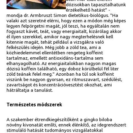
dózisokban tapasztalhatunk
érzékelhető hatást" -
mondja dr. Armbruszt Simon dietetikus-biológus. "Ha
valaki azt szeretné elérni, hogy ezen a módon még képes
legyen felpörgetni magát, jól teszi, ha egyáltalán nem
fogyaszt kávét, teát, vagy energiaitalt, kizárólag akkor
él ilyen szerekkel, amikor nagy megterhelésnek kell
kitennie magát, tehát például a vizsgákra való
felkészülés idején. Még jobb a zöld tea, ami a
közhiedelemmel ellentétben rengeteg koffeint
tartalmaz, emellett antioxidáns-tartalma sem
elhanyagolható. Az energiaitalokban nagyon magas
dózisú koffein található, egy doboz körülbelül fél liter
zöld teának felel meg." Azonban ha túl sok koffeint
viszünk be nagyon gyorsan, ez ritmuszavart, szédülést,
zavartságot és koncentrációvesztést okozhat, ami
hátráltatja a tanulást.
Természetes módszerek
A szakember étrendkiegészítőként a gingko biloba
növény kivonatát említi, ennek élénkítő, az idegrendszert
stimuláló hatását tudományos vizsgálatokkal