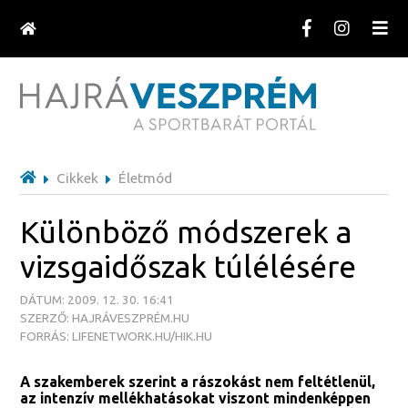
Cikkek
Életmód
Különböző módszerek a
vizsgaidőszak túlélésére
DÁTUM: 2009. 12. 30. 16:41
SZERZŐ: HAJRÁVESZPRÉM.HU
FORRÁS: LIFENETWORK.HU/HIK.HU
A szakemberek szerint a rászokást nem feltétlenül,
az intenzív mellékhatásokat viszont mindenképpen