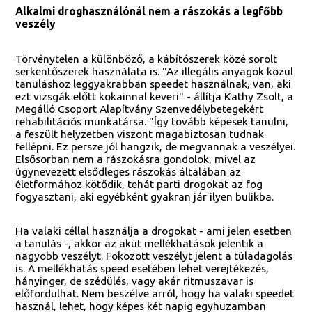
Alkalmi droghasználónál nem a rászokás a legfőbb
veszély
Törvénytelen a különböző, a kábítószerek közé sorolt
serkentőszerek használata is. "Az illegális anyagok közül
tanuláshoz leggyakrabban speedet használnak, van, aki
ezt vizsgák előtt kokainnal keveri" - állítja Kathy Zsolt, a
Megálló Csoport Alapítvány Szenvedélybetegekért
rehabilitációs munkatársa. "Így tovább képesek tanulni,
a feszült helyzetben viszont magabiztosan tudnak
fellépni. Ez persze jól hangzik, de megvannak a veszélyei.
Elsősorban nem a rászokásra gondolok, mivel az
úgynevezett elsődleges rászokás általában az
életformához kötődik, tehát parti drogokat az fog
fogyasztani, aki egyébként gyakran jár ilyen bulikba.
Ha valaki céllal használja a drogokat - ami jelen esetben
a tanulás -, akkor az akut mellékhatások jelentik a
nagyobb veszélyt. Fokozott veszélyt jelent a túladagolás
is. A mellékhatás speed esetében lehet verejtékezés,
hányinger, de szédülés, vagy akár ritmuszavar is
előfordulhat. Nem beszélve arról, hogy ha valaki speedet
használ, lehet, hogy képes két napig egyhuzamban