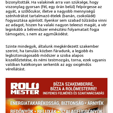
bizonyították. Ha valakinek arra van szüksége, hogy
viszonylag gyorsan (fél, egy órán belül) felpörgesse az
agyát, a szőlőcukor, illetve a nagyobb mennyiségű
szénhidrátot tartalmazó ételek (banán, csokoládé)
fogyasztása ajánlott. Ilyenkor sem szabad túlzásba vinni
az adagot, hiszen ha valaki nagyon teleeszi magát, a vér
leginkább a bélrendszer emésztési folyamatait fogja
támogatni, s nem az agyműködést.
Szinte mindegyik, általunk megkérdezett szakember
szerint, ha tanulás közben fáradunk, a legjobb és
legbiztonságosabb módszer a szoba alapos
kiszellőztetése, és némi testmozgás, torna, ezek ugyanis
valóban hatékonyan serkentik az agy oxigéndús
vérellátást.