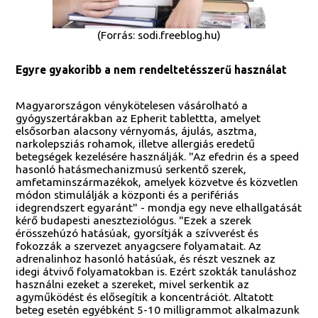
(Forrás: sodi.freeblog.hu)
Egyre gyakoribb a nem rendeltetésszerű használat
Magyarországon vénykötelesen vásárolható a
gyógyszertárakban az Epherit tablettta, amelyet
elsősorban alacsony vérnyomás, ájulás, asztma,
narkolepsziás rohamok, illetve allergiás eredetű
betegségek kezelésére használják. "Az efedrin és a speed
hasonló hatásmechanizmusú serkentő szerek,
amfetaminszármazékok, amelyek közvetve és közvetlen
módon stimulálják a központi és a perifériás
idegrendszert egyaránt" - mondja egy neve elhallgatását
kérő budapesti aneszteziológus. "Ezek a szerek
érösszehúzó hatásúak, gyorsítják a szívverést és
fokozzák a szervezet anyagcsere folyamatait. Az
adrenalinhoz hasonló hatásúak, és részt vesznek az
idegi átvivő folyamatokban is. Ezért szokták tanuláshoz
használni ezeket a szereket, mivel serkentik az
agyműködést és elősegítik a koncentrációt. Altatott
beteg esetén egyébként 5-10 milligrammot alkalmazunk