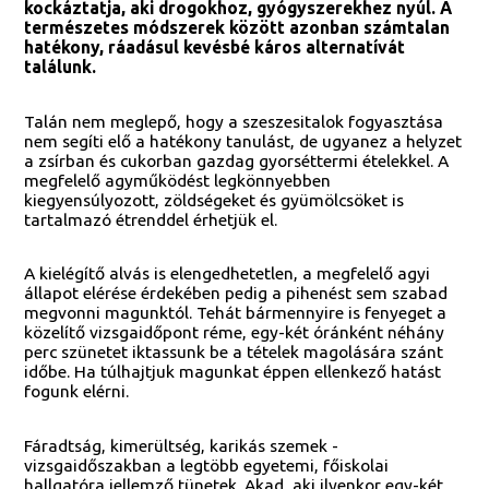
kockáztatja, aki drogokhoz, gyógyszerekhez nyúl. A
természetes módszerek között azonban számtalan
hatékony, ráadásul kevésbé káros alternatívát
találunk.
Talán nem meglepő, hogy a szeszesitalok fogyasztása
nem segíti elő a hatékony tanulást, de ugyanez a helyzet
a zsírban és cukorban gazdag gyorséttermi ételekkel. A
megfelelő agyműködést legkönnyebben
kiegyensúlyozott, zöldségeket és gyümölcsöket is
tartalmazó étrenddel érhetjük el.
A kielégítő alvás is elengedhetetlen, a megfelelő agyi
állapot elérése érdekében pedig a pihenést sem szabad
megvonni magunktól. Tehát bármennyire is fenyeget a
közelítő vizsgaidőpont réme, egy-két óránként néhány
perc szünetet iktassunk be a tételek magolására szánt
időbe. Ha túlhajtjuk magunkat éppen ellenkező hatást
fogunk elérni.
Fáradtság, kimerültség, karikás szemek -
vizsgaidőszakban a legtöbb egyetemi, főiskolai
hallgatóra jellemző tünetek. Akad, aki ilyenkor egy-két