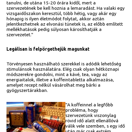
tanulni, de utána 15-20 órára kidől, mert a
szervezetének be kell hoznia a lemaradást. Ha valaki egy
vizsgaidőszakon keresztül, több hétig, vagy akár egy
hónapig is ilyen életmódot folytat, akkor aztán
jelentkezhetnek az elvonási tünetek is, az előbb említett
mellékhatások pedig súlyosan károsíthatják a
szervezetet."
Legálisan is felpörgethejük magunkat
Törvényesen használható szerekkel is adódik lehetőség
stimulánsok használatára. Elég csak olyan hétköznapi
módszerekre gondolni, mint a kávé, tea, vagy az
energiaitalok, illetve a koffeintabletta alkalmazása,
amelyet recept nélkül vásárolhat meg bárki a
gyógyszertárakban.
"A koffeinnel a legfőbb
probléma, hogy
szervezetünk viszonylag
rövid idő alatt ellenállóvá
válik vele szemben, s egy idő
után már csak extrém