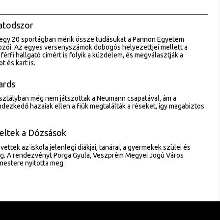
atodszor
tegy 20 sportágban mérik össze tudásukat a Pannon Egyetem
lgozói. Az egyes versenyszámok dobogós helyezettjei mellett a
 férfi hallgató címért is folyik a küzdelem, és megválasztják a
 és kart is.
ards
ztályban még nem játszottak a Neumann csapatával, ám a
ezkedő hazaiak ellen a fiúk megtalálták a réseket, így magabiztos
eltek a Dózsások
ttek az iskola jelenlegi diákjai, tanárai, a gyermekek szülei és
g. A rendezvényt Porga Gyula, Veszprém Megyei Jogú Város
rmestere nyitotta meg.