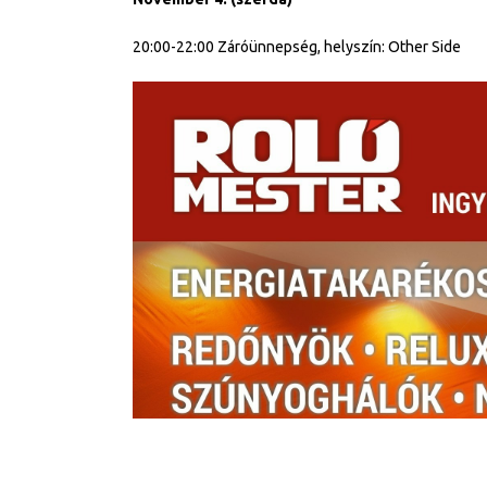
20:00-22:00 Záróünnepség, helyszín: Other Side