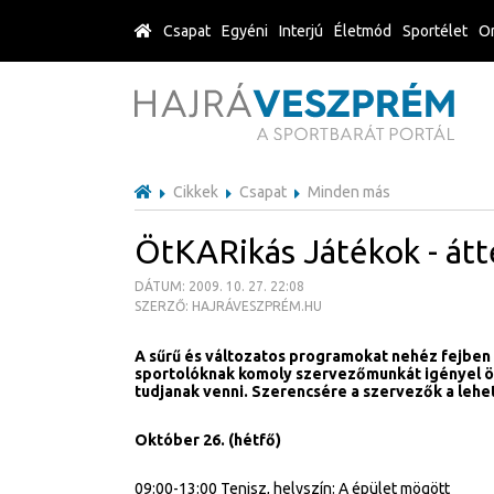
Csapat
Egyéni
Interjú
Életmód
Sportélet
Or
Cikkek
Csapat
Minden más
ÖtKARikás Játékok - átt
DÁTUM: 2009. 10. 27. 22:08
SZERZŐ: HAJRÁVESZPRÉM.HU
A sűrű és változatos programokat nehéz fejben 
sportolóknak komoly szervezőmunkát igényel ö
tudjanak venni. Szerencsére a szervezők a leh
Október 26. (hétfő)
09:00-13:00 Tenisz, helyszín: A épület mögött