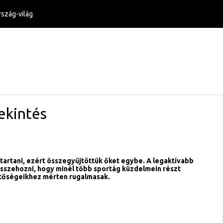
szág-világ
ekintés
tartani, ezért összegyűjtöttük őket egybe. A legaktívabb
sszehozni, hogy minél több sportág küzdelmein részt
etőségeikhez mérten rugalmasak.