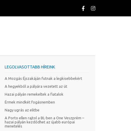
LEGOLVASOTTABB HÍREINK
A Mozgás Éjszakáján futnak a legkisebbekért
A hegyekből a pályára vezetett az út
Hazai pályán remekeltek a fiatalok
Érmek mindkét fogásnemben
Nagy ugrás az elitbe
A Porto ellen rajtol a BL-ben a One Veszprém –
hazai pályán kezdődhet az újabb európai
menetelés