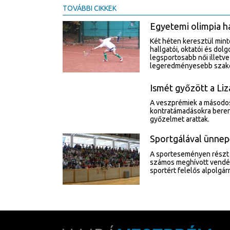
TOVÁBBI CIKKEK
Egyetemi olimpia h
Két héten keresztül min
hallgatói, oktatói és do
legsportosabb női illetve
legeredményesebb szakot
Ismét győzött a Liz
A veszprémiek a másodos
kontratámadásokra berend
győzelmet arattak.
Sportgálával ünnep
A sporteseményen részt ve
számos meghívott vendé
sportért felelős alpolgá