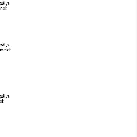
 pálya
rnok
 pálya
emelet
 pálya
nok