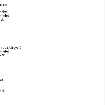
terem
 pálya
 emelet
nok
iroda, tárgyaló
 emelet
rket
ya
rket