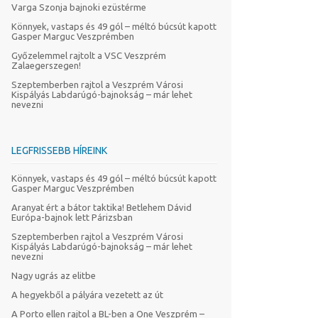
Varga Szonja bajnoki ezüstérme
Könnyek, vastaps és 49 gól – méltó búcsút kapott
Gasper Marguc Veszprémben
Győzelemmel rajtolt a VSC Veszprém
Zalaegerszegen!
Szeptemberben rajtol a Veszprém Városi
Kispályás Labdarúgó-bajnokság – már lehet
nevezni
LEGFRISSEBB HÍREINK
Könnyek, vastaps és 49 gól – méltó búcsút kapott
Gasper Marguc Veszprémben
Aranyat ért a bátor taktika! Betlehem Dávid
Európa-bajnok lett Párizsban
Szeptemberben rajtol a Veszprém Városi
Kispályás Labdarúgó-bajnokság – már lehet
nevezni
Nagy ugrás az elitbe
A hegyekből a pályára vezetett az út
A Porto ellen rajtol a BL-ben a One Veszprém –