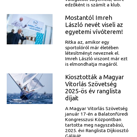
edzőként is számít a klub.
Mostantól Imreh
László nevét viseli az
egyetemi vívóterem!
Ritka az, amikor egy
sportolóról már életében
létesítményt neveznek el.
Imreh László viszont már ezt
is elmondhatja magáról.
Kiosztották a Magyar
Vitorlás Szövetség
2025-ös év ranglista
díjait
A Magyar Vitorlás Szövetség
január 17-én a Balatonfüredi
Kongresszusi Központban
tartotta meg nagyszabású,
2025. évi Ranglista Díjkiosztó
Gáláját.