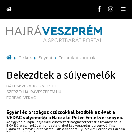
Cikkek
Egyéni
Technikai sportok
Bekezdtek a súlyemelők
DÁTUM: 2026. 02. 23. 12:11
SZERZŐ: HAJRÁVESZPRÉM.HU
FORRÁS: VEDAC
Egyéni és országos csúcsokkal kezdték az évet a
VEDAC súlyemelői a Baczakó Péter Emlékversenyen.
Az egykori olimpiai bajnokról elnevezett megmérettetést a fővárosban, a
BKV Előre csarnokában rendezték, ahol két veszprémi versenyző, Kiss
Panna és Tamtom Péter Marcell állt dobogóra Gyurkovics Ferenc és Tamtom