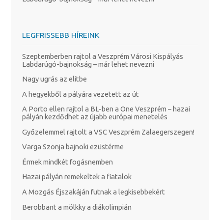
LEGFRISSEBB HÍREINK
Szeptemberben rajtol a Veszprém Városi Kispályás
Labdarúgó-bajnokság – már lehet nevezni
Nagy ugrás az elitbe
A hegyekből a pályára vezetett az út
A Porto ellen rajtol a BL-ben a One Veszprém – hazai
pályán kezdődhet az újabb európai menetelés
Győzelemmel rajtolt a VSC Veszprém Zalaegerszegen!
Varga Szonja bajnoki ezüstérme
Érmek mindkét fogásnemben
Hazai pályán remekeltek a fiatalok
A Mozgás Éjszakáján futnak a legkisebbekért
Berobbant a mölkky a diákolimpián