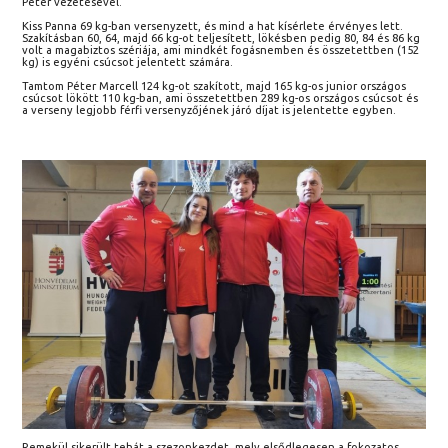
Péter vezetésével.
Kiss Panna 69 kg-ban versenyzett, és mind a hat kísérlete érvényes lett.
Szakításban 60, 64, majd 66 kg-ot teljesített, lökésben pedig 80, 84 és 86 kg
volt a magabiztos szériája, ami mindkét fogásnemben és összetettben (152
kg) is egyéni csúcsot jelentett számára.
Tamtom Péter Marcell 124 kg-ot szakított, majd 165 kg-os junior országos
csúcsot lökött 110 kg-ban, ami összetettben 289 kg-os országos csúcsot és
a verseny legjobb férfi versenyzőjének járó díjat is jelentette egyben.
Remekül sikerült tehát a szezonkezdet, mely elsődlegesen a fokozatos