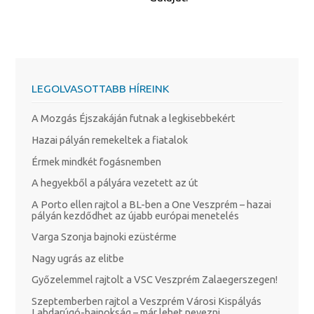
LEGOLVASOTTABB HÍREINK
A Mozgás Éjszakáján futnak a legkisebbekért
Hazai pályán remekeltek a fiatalok
Érmek mindkét fogásnemben
A hegyekből a pályára vezetett az út
A Porto ellen rajtol a BL-ben a One Veszprém – hazai
pályán kezdődhet az újabb európai menetelés
Varga Szonja bajnoki ezüstérme
Nagy ugrás az elitbe
Győzelemmel rajtolt a VSC Veszprém Zalaegerszegen!
Szeptemberben rajtol a Veszprém Városi Kispályás
Labdarúgó-bajnokság – már lehet nevezni