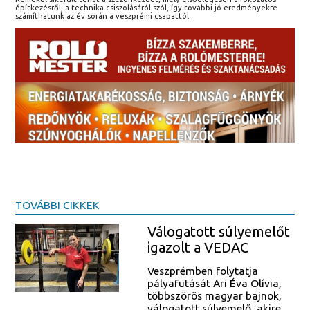
építkezésről, a technika csiszolásáról szól, így további jó eredményekre
számíthatunk az év során a veszprémi csapattól.
TOVÁBBI CIKKEK
Válogatott súlyemelőt
igazolt a VEDAC
Veszprémben folytatja
pályafutását Ari Éva Olívia,
többszörös magyar bajnok,
válogatott súlyemelő, akire