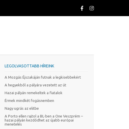
LEGOLVASOTTABB HÍREINK
A Mozgás Éjszakáján futnak a legkisebbekért
A hegyekből a pályára vezetett az út
Hazai pályán remekeltek a fiatalok
Érmek mindkét fogásnemben
Nagy ugrás az elitbe
A Porto ellen rajtol a BL-ben a One Veszprém –
hazai pályán kezdődhet az újabb európai
menetelés