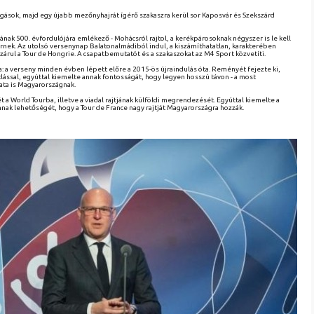
ringások, majd egy újabb mezőnyhajrát ígérő szakaszra kerül sor Kaposvár és Szekszárd
ának 500. évfordulójára emlékező - Mohácsról rajtol, a kerékpárosoknak négyszer is le kell
érnek. Az utolsó versenynap Balatonalmádiból indul, a kiszámíthatatlan, karakterében
l a Tour de Hongrie. A csapatbemutatót és a szakaszokat az M4 Sport közvetíti.
: a verseny minden évben lépett előre a 2015-ös újraindulás óta. Reményét fejezte ki,
ással, egyúttal kiemelte annak fontosságát, hogy legyen hosszú távon - a most
ata is Magyarországnak.
t a World Tourba, illetve a viadal rajtjának külföldi megrendezését. Egyúttal kiemelte a
ak lehetőségét, hogy a Tour de France nagy rajtját Magyarországra hozzák.