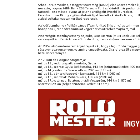
Schneller Domonkos, a magyar szövetség (MKSZ) elnöke azt emelte ki, 
nevezte, hogy az MBH Bank CSB Telecom Fort az idéntől már prokontine
tartozik - ez a második vonalat jelenti a világelit (World Tour) alatt.
Eisenkrammer Károly a gálán életműdíjjal tüntette ki Andó János, Hir
alakjai voltak a magyar kerékpársportnak.
Az időfutambajnok Pelikán János (Team United Shipping) autoimmun b
hónapban újfent edzésmunkát végezhet és ott lehet majd a rajtnál.
Az országúti mezőnyverseny bajnoka, Dina Márton (MBH Bank CSB Tele
versenyzőként fehér trikós a Tour de Hongrie-n - elsősorban annak örü
Az MKSZ első embere reményét fejezte ki, hogy a legutóbbi magyar győ
részt vehet a versenyen, valamint hangsúlyozta, újra rajthoz áll a mag
hazai körversenyen.
A 47. Tour de Hongrie programja:
május 12., kedd: csapatbemutató, Gyula
május 13., szerda: Gyula-Békéscsaba, 143 km (szintemelkedés: 109 m
május 14., csütörtök: Szarvas-Paks, 202 km (338 m)
május 15., péntek: Kaposvár-Szekszárd, 152 km (1080 m)
május 16., szombat: Mohács-Pécs, 188 km (2080 m)
május 17., vasárnap: Balatonalmádi-Veszprém, 144 km (1870 m)
össztáv: 829 km (teljes szintemelkedés: 5477 m)