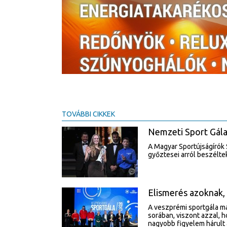
TOVÁBBI CIKKEK
Nemzeti Sport Gála 
A Magyar Sportújságírók
győztesei arról beszéltek
Elismerés azoknak, a
A veszprémi sportgála má
sorában, viszont azzal, h
nagyobb figyelem hárult 