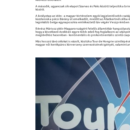
A második, ugyancsak sík etapot Szarvas és Paks között teljesítik a b
között.
A királyetap az idén - a magyar történelem egyik legjelentősebb csatáj
küzdeniük a pécsi Bárány út emelkedőt, mielőtt az Állatkertnél célba 
leginkább belga egynaposokra emlékeztető táv végén Veszprémben záru
Révész Máriusz aktív Magyarországért felelős államtitkár hangsúlyozta
hogy a következő években egyre több edző fog foglalkozni az utánpótl
meglévőhöz hasonlóan - kontinentális és prokontinentális szintű csap
Más hosszú távú célokat is vázolt, köztük a Tour de Hongrie szintlépésé
magyar női kerékpáros körverseny szervezésének igényét, valamint ann