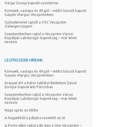
Varga Szonja bajnoki ezüstérme
Könnyek, vastaps és 49 gól – méltó búcsút kapott
Gasper Marguc Veszprémben
Győzelemmel rajtolt a VSC Veszprém
Zalaegerszegen!
Szeptemberben rajtol a Veszprém Városi
Kispályás Labdarúgó-bajnokság – már lehet
nevezni
LEGFRISSEBB HÍREINK
Könnyek, vastaps és 49 gól – méltó búcsút kapott
Gasper Marguc Veszprémben
Aranyat ért a bátor taktika! Betlehem Dávid
Európa-bajnok lett Párizsban
Szeptemberben rajtol a Veszprém Városi
Kispályás Labdarúgó-bajnokság – már lehet
nevezni
Nagy ugrás az elitbe
A hegyekből a pályára vezetett az út
A Porto ellen rajtol a BL-ben a One Veszprém –