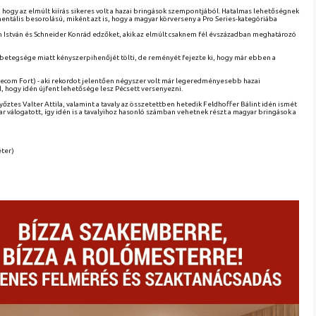
hogy az elmúlt kiírás sikeres volt a hazai bringások szempontjából. Hatalmas lehetőségnek
ntális besorolású, miként azt is, hogy a magyar körverseny a Pro Series-kategóriába
th István és Schneider Konrád edzőket, akik az elmúlt csaknem fél évszázadban meghatározó
etegsége miatt kényszerpihenőjét tölti, de reményét fejezte ki, hogy már ebben a
com Fort) - aki rekordot jelentően négyszer volt már legeredményesebb hazai
l, hogy idén újfent lehetősége lesz Pécsett versenyezni.
ztes Valter Attila, valamint a tavaly az összetettben hetedik Feldhoffer Bálint idén ismét
yar válogatott, így idén is a tavalyihoz hasonló számban vehetnek részt a magyar bringások a
éter)