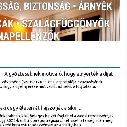
- A győzteseknek motiváló, hogy elnyerték a díjat
 Szövetsége (MSÚSZ) 2025-ös Év sportolója-szavazásának
, hogy a díj elnyerése motivációt ad nekik a folytatásra.
kik egy életen át hajszolják a sikert
r korábban is különleges helyet foglalt el a városi rendezvények
ogy 2026-ban Európa sportrégiója címet viseli a térség, idén még
a kedd kora esti rendezvényre az ActiCity-ben.