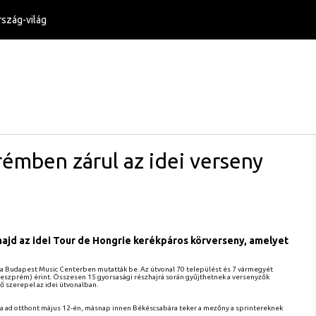
szág-világ
émben zárul az idei verseny
majd az idei Tour de Hongrie kerékpáros körverseny, amelyet
 a Budapest Music Centerben mutatták be. Az útvonal 70 települést és 7 vármegyét
Veszprém) érint. Összesen 15 gyorsasági részhajrá során gyűjthetnek a versenyzők
 szerepel az idei útvonalban.
a ad otthont május 12-én, másnap innen Békéscsabára teker a mezőny a sprintereknek