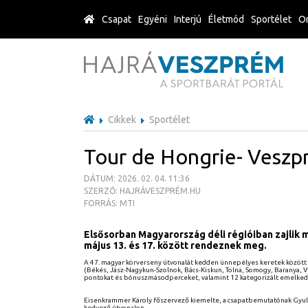
Csapat
Egyéni
Interjú
Életmód
Sportélet
Or
Cikkek
Sportélet
Tour de Hongrie- Veszpr
DÁTUM: 2026. 02. 04. 11:36
SZERZŐ: HAJRÁVESZPRÉM.HU
FORRÁS: MTI
Elsősorban Magyarország déli régióiban zajlik 
május 13. és 17. között rendeznek meg.
A 47. magyar körverseny útvonalát kedden ünnepélyes keretek között
(Békés, Jász-Nagykun-Szolnok, Bács-Kiskun, Tolna, Somogy, Baranya, 
pontokat és bónuszmásodperceket, valamint 12 kategorizált emelkedő
Eisenkrammer Károly főszervező kiemelte, a csapatbemutatónak Gyul
kedvező útvonalon.