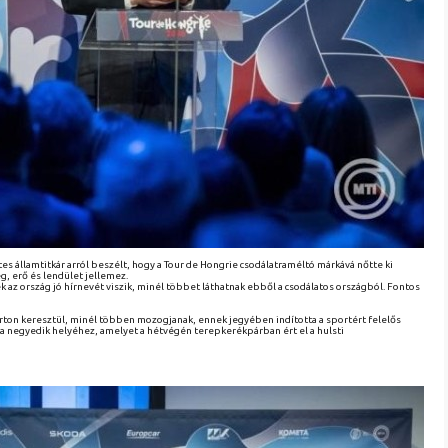
es államtitkár arról beszélt, hogy a Tour de Hongrie csodálatraméltó márkává nőtte ki
g, erő és lendület jellemez.
z ország jó hírnevét viszik, minél többet láthatnak ebből a csodálatos országból. Fontos
on keresztül, minél többen mozogjanak, ennek jegyében indította a sportért felelős
ka negyedik helyéhez, amelyet a hétvégén terepkerékpárban ért el a hulsti