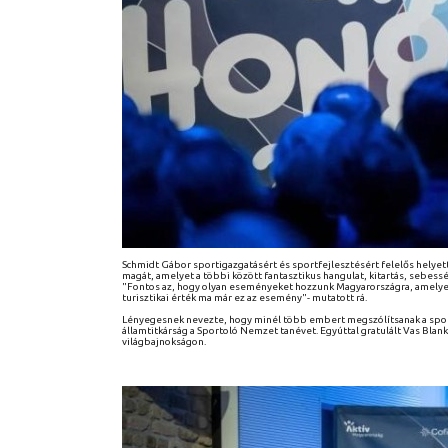
Schmidt Gábor sportigazgatásért és sportfejlesztésért felelős helyett
magát, amelyet a többi között fantasztikus hangulat, kitartás, sebessé
"Fontos az, hogy olyan eseményeket hozzunk Magyarországra, amelyek a
turisztikai érték ma már ez az esemény"- mutatott rá.
Lényegesnek nevezte, hogy minél több embert megszólítsanak a sport
államtitkárság a Sportoló Nemzet tanévet. Egyúttal gratulált Vas Blan
világbajnokságon.