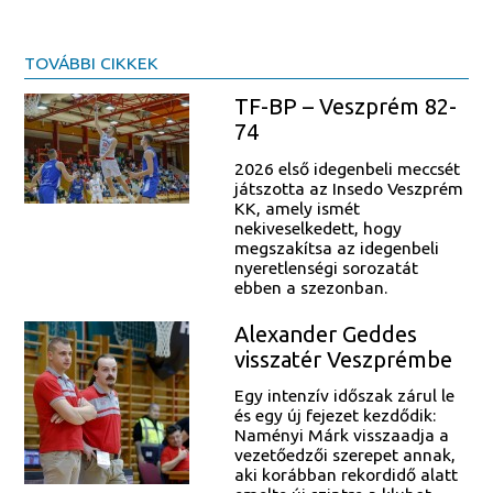
TOVÁBBI CIKKEK
TF-BP – Veszprém 82-
74
2026 első idegenbeli meccsét
játszotta az Insedo Veszprém
KK, amely ismét
nekiveselkedett, hogy
megszakítsa az idegenbeli
nyeretlenségi sorozatát
ebben a szezonban.
Alexander Geddes
visszatér Veszprémbe
Egy intenzív időszak zárul le
és egy új fejezet kezdődik:
Naményi Márk visszaadja a
vezetőedzői szerepet annak,
aki korábban rekordidő alatt