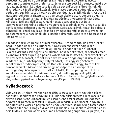
vezetést. Kocsis egy büntetője és Daniels elegáns ziccere az utolsó
percben ötpontos előnyt jelentett. Schmera szerzett két pontot, majd egy
labdaszerzés után két kísérlete is volt az egyenlítésre a Phoenixnek, de
kimaradtak a távoli próbálkozások. Hét másodperccel a vége előtt Daniels
bedobott egy büntetőt, Kozák pedig egy duplát a másik oldalon. Az utolsó
másodpercekben, a Tiszaújváros sikertelen akciója után, Locure és Frank
szólalkozott össze, a hazaiak légiósa megütötte a veszprémi hátvédet.
Mindkét játékost kiállították, majd hosszas tanácskozás után, a
játékvezetők technikait adtak a veszprémi kispadnak, mivel annak legalább
egy játékosa befutott a pályára az összetűzés alkalmával. Kozák bedobta a
büntetőket, ezzel egalizált, és még egy másodpercük maradt a győzelem
megszerzésére a hazaiknak, de a kísérlet kimaradt. Jöhetett a hosszabbítás
(40. perc: 83-83).
A ráadást Kozák és Daniels duplái nyitották. Schmera triplája következett,
majd Bogdán dobta be a büntetőit, Kocsis hármasával pedig már a
Veszprém vezetett (43. perc: 88-90). Daniels bedobott két büntetőt,
Lakatos viszont csak egyet a túloldalon. Kass mindkétszer jól célzott aztán
a vonalról, Lakatos pedig a palánk közeléből. Kass ismét büntetőzhetett, és
ezúttal sem hibázott, ötpontosra növelve a vendégelőnyt az utolsó perc
kezdetén. A „büntetőpárbaj” folytatódott, Kass egyszer, Schmera
mindkétszer eredményes volt, de Daniels is. Mészáros egy, Gerőcs két
pontot szerzett. Maradt bő tizenegy másodperc és hárompontos
vendégelőny. A Veszprém hozhatta a labdát, Kocsis pedig mehetett a
vonalra és nem hibázott. Mészáros még dobott egy gyors triplát, de
egyenlíteni már nem tudtak a hazaiak. A Veszprém ezzel begyűjtötte első
idegenbeli győzelmét a bajnokságban (45. perc: 99-101).
Nyilatkozatok
Vida Zoltán: „Nehéz ilyenkor megtalálni a szavakat, mert egy elég tüzes
hangulatú mérkőzésen vagyunk túl. Minden elismerésem a játékosaimnak,
hiszen csapatként küzdöttünk és csapatként összetartoztunk egészen
negyvenöt percen keresztül. Nagyon jól kezdtük a mérkőzést, nagyon jó
megoldásaink voltak a pályán mind védekezésben, mind pedig támadásban
– annak ellenére is, hogy nyilván voltak hibáink. Ami mellett viszont sajnos
nem tudok elmenni, az az, amit Frank Áronnak megengednek a pályán, és