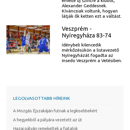
emelte új szintre a klubot,
Alexander Geddesnek.
Kíváncsiak voltunk, hogyan
látják ők ketten ezt a váltást.
Veszprém -
Nyíregyháza 83-74
Idénybeli kilencedik
mérkőzésükön a listavezető
Nyíregyházát fogadta az
Insedo Veszprém a Vetésiben.
LEGOLVASOTTABB HÍREINK
A Mozgás Éjszakáján futnak a legkisebbekért
A hegyekből a pályára vezetett az út
Hazai pályán remekeltek a fiatalok