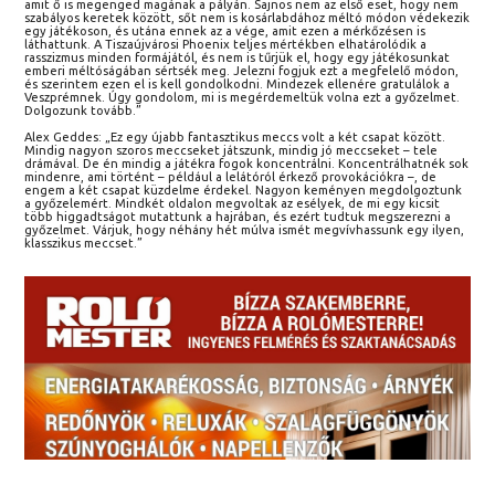
amit ő is megenged magának a pályán. Sajnos nem az első eset, hogy nem
szabályos keretek között, sőt nem is kosárlabdához méltó módon védekezik
egy játékoson, és utána ennek az a vége, amit ezen a mérkőzésen is
láthattunk. A Tiszaújvárosi Phoenix teljes mértékben elhatárolódik a
rasszizmus minden formájától, és nem is tűrjük el, hogy egy játékosunkat
emberi méltóságában sértsék meg. Jelezni fogjuk ezt a megfelelő módon,
és szerintem ezen el is kell gondolkodni. Mindezek ellenére gratulálok a
Veszprémnek. Úgy gondolom, mi is megérdemeltük volna ezt a győzelmet.
Dolgozunk tovább.”
Alex Geddes: „Ez egy újabb fantasztikus meccs volt a két csapat között.
Mindig nagyon szoros meccseket játszunk, mindig jó meccseket – tele
drámával. De én mindig a játékra fogok koncentrálni. Koncentrálhatnék sok
mindenre, ami történt – például a lelátóról érkező provokációkra –, de
engem a két csapat küzdelme érdekel. Nagyon keményen megdolgoztunk
a győzelemért. Mindkét oldalon megvoltak az esélyek, de mi egy kicsit
több higgadtságot mutattunk a hajrában, és ezért tudtuk megszerezni a
győzelmet. Várjuk, hogy néhány hét múlva ismét megvívhassunk egy ilyen,
klasszikus meccset.”