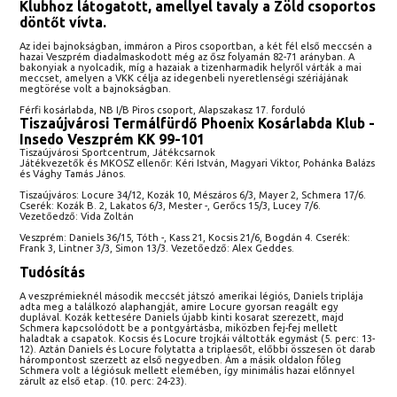
Klubhoz látogatott, amellyel tavaly a Zöld csoportos
döntőt vívta.
Az idei bajnokságban, immáron a Piros csoportban, a két fél első meccsén a
hazai Veszprém diadalmaskodott még az ősz folyamán 82-71 arányban. A
bakonyiak a nyolcadik, míg a hazaiak a tizenharmadik helyről várták a mai
meccset, amelyen a VKK célja az idegenbeli nyeretlenségi szériájának
megtörése volt a bajnokságban.
Férfi kosárlabda, NB I/B Piros csoport, Alapszakasz 17. forduló
Tiszaújvárosi Termálfürdő Phoenix Kosárlabda Klub -
Insedo Veszprém KK 99-101
Tiszaújvárosi Sportcentrum, Játékcsarnok
Játékvezetők és MKOSZ ellenőr: Kéri István, Magyari Viktor, Pohánka Balázs
és Vághy Tamás János.
Tiszaújváros: Locure 34/12, Kozák 10, Mészáros 6/3, Mayer 2, Schmera 17/6.
Cserék: Kozák B. 2, Lakatos 6/3, Mester -, Gerőcs 15/3, Lucey 7/6.
Vezetőedző: Vida Zoltán
Veszprém: Daniels 36/15, Tóth -, Kass 21, Kocsis 21/6, Bogdán 4. Cserék:
Frank 3, Lintner 3/3, Simon 13/3. Vezetőedző: Alex Geddes.
Tudósítás
A veszprémieknél második meccsét játszó amerikai légiós, Daniels triplája
adta meg a találkozó alaphangját, amire Locure gyorsan reagált egy
duplával. Kozák kettesére Daniels újabb kinti kosarat szerezett, majd
Schmera kapcsolódott be a pontgyártásba, miközben fej-fej mellett
haladtak a csapatok. Kocsis és Locure trojkái váltották egymást (5. perc: 13-
12). Aztán Daniels és Locure folytatta a triplaesőt, előbbi összesen öt darab
hárompontost szerzett az első negyedben. Ám a másik oldalon főleg
Schmera volt a légiósuk mellett elemében, így minimális hazai előnnyel
zárult az első etap. (10. perc: 24-23).