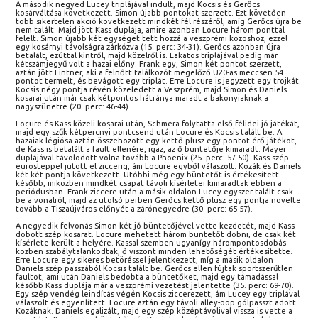
A második negyed Lucey triplájával indult, majd Kocsis és Gerőcs
kosárváltása következett. Simon újabb pontokat szerzett. Ezt követően
több sikertelen akció következett mindkét fél részéről, amíg Gerőcs újra be
nem talált. Majd jött Kass duplája, amire azonban Locure három ponttal
felelt. Simon újabb két egységet tett hozzá a veszprémi közöshöz, ezzel
egy kosárnyi távolságra zárkózva (15. perc: 34-31). Gerőcs azonban újra
betalált, ezúttal kintről, majd közelről is. Lakatos triplájával pedig már
kétszámjegyű volt a hazai előny. Frank egy, Simon két pontot szerzett,
aztán jött Lintner, aki a felnőtt találkozót megelőző U20-as meccsen 54
pontot termelt, és bevágott egy triplát. Erre Locure is jegyzett egy trojkát.
Kocsis négy pontja révén közeledett a Veszprém, majd Simon és Daniels
kosarai után már csak kétpontos hátránya maradt a bakonyiaknak a
nagyszünetre (20. perc: 46-44).
Locure és Kass közeli kosarai után, Schmera folytatta első félidei jó játékát,
majd egy szűk kétpercnyi pontcsend után Locure és Kocsis talált be. A
hazaiak légiósa aztán összehozott egy kettő plusz egy pontot érő játékot,
de Kass is betalált a fault ellenére, igaz, az ő büntetője kimaradt. Mayer
duplájával távolodott volna tovább a Phoenix (25. perc: 57-50). Kass szép
eurosteppel jutott el ziccerig, ám Locure egyből válaszolt. Kozák és Daniels
két-két pontja következett. Utóbbi még egy büntetőt is értékesített
később, miközben mindkét csapat távoli kísérletei kimaradtak ebben a
periódusban. Frank ziccere után a másik oldalon Lucey egyszer talált csak
be a vonalról, majd az utolsó perben Gerőcs kettő plusz egy pontja növelte
tovább a Tiszaújváros előnyét a zárónegyedre (30. perc: 65-57).
A negyedik felvonás Simon két jó büntetőjével vette kezdetét, majd Kass
dobott szép kosarat. Locure mehetett három büntetőt dobni, de csak két
kísérlete került a helyére. Kassal szemben ugyanígy hárompontosdobás
közben szabálytalankodtak, ő viszont minden lehetőségét értékesítette.
Erre Locure egy sikeres betöréssel jelentkezett, míg a másik oldalon
Daniels szép passzából Kocsis talált be. Gerőcs ellen fújtak sportszerűtlen
faultot, ami után Daniels bedobta a büntetőket, majd egy támadással
később Kass duplája már a veszprémi vezetést jelentette (35. perc: 69-70).
Egy szép vendég leindítás végén Kocsis ziccerezett, ám Lucey egy triplával
válaszolt és egyenlített. Locure aztán egy távoli alley-oop gólpasszt adott
Kozáknak. Daniels egalizált, majd egy szép középtávolival vissza is vette a