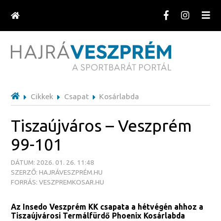
Cikkek
Csapat
Kosárlabda
Tiszaújváros – Veszprém
99-101
DÁTUM: 2026. 01. 26. 11:48
SZERZŐ: HAJRÁVESZPRÉM.HU
FORRÁS: VESZPREMKOSAR.HU
Az Insedo Veszprém KK csapata a hétvégén ahhoz a
Tiszaújvárosi Termálfürdő Phoenix Kosárlabda