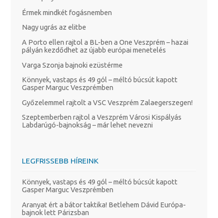
Érmek mindkét fogásnemben
Nagy ugrás az elitbe
A Porto ellen rajtol a BL-ben a One Veszprém – hazai
pályán kezdődhet az újabb európai menetelés
Varga Szonja bajnoki ezüstérme
Könnyek, vastaps és 49 gól – méltó búcsút kapott
Gasper Marguc Veszprémben
Győzelemmel rajtolt a VSC Veszprém Zalaegerszegen!
Szeptemberben rajtol a Veszprém Városi Kispályás
Labdarúgó-bajnokság – már lehet nevezni
LEGFRISSEBB HÍREINK
Könnyek, vastaps és 49 gól – méltó búcsút kapott
Gasper Marguc Veszprémben
Aranyat ért a bátor taktika! Betlehem Dávid Európa-
bajnok lett Párizsban