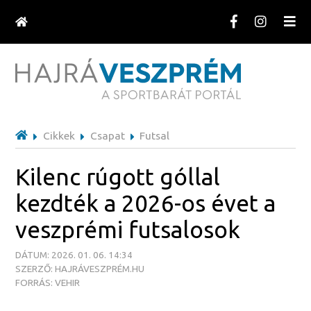
Cikkek
Csapat
Futsal
Kilenc rúgott góllal
kezdték a 2026-os évet a
veszprémi futsalosok
DÁTUM: 2026. 01. 06. 14:34
SZERZŐ: HAJRÁVESZPRÉM.HU
FORRÁS: VEHIR