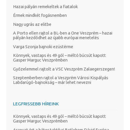
Hazai pályán remekeltek a fiatalok
Érmek mindkét fogásnemben
Nagy ugrás az elitbe
A Porto ellen rajtol a BL-ben a One Veszprém – hazai
pályán kezdődhet az újabb európai menetelés
Varga Szonja bajnoki ezüstérme
Könnyek, vastaps és 49 gól – méltó búcsút kapott
Gasper Marguc Veszprémben
Győzelemmel rajtolt a VSC Veszprém Zalaegerszegen!
Szeptemberben rajtol a Veszprém Városi Kispályás
Labdarúgó-bajnokság – már lehet nevezni
LEGFRISSEBB HÍREINK
Könnyek, vastaps és 49 gól – méltó búcsút kapott
Gasper Marguc Veszprémben
Aranyat ért a bátor taktika! Betlehem Dávid Európa-