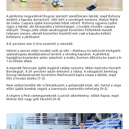
A játékrész negyedénél Bognár szerzett szemfülesen labdát, majd Bohony
mellett a kapuba durrantott. Időt kért a vendégek mestere, Matyó Máté,
de hiába. Csapata újabb könnyelmű hibát vétett: Bohony ugyanis Liplbe
rúgta a labdát, aki kihasználta a lehetőséget, s tovább növelte csapata
előnyét. Thiago jobb oldali sarokrúgását követően Fellembek maradt
teljesen üresen, akinek közvetlen közelről már csak a kapuba kellett
belsőznie a játékszert.
A 8. percben már 5–0-ra vezetett a címvédő.
Héttel a szünet előtt tovább nyílt az olló – Matheus tíz méterről elvégzett
szabadrúgása akadálytalanul landolt a vendég kapuban. A játékrész
hajrájához közeledve aztán szépített a rivális, Everton állította be ezzel a 6–
1-es félidei állást.
A második felvonást újabb maglódi találat nyitotta: Vékei mattolta Horváth
Bendegúzt. A 24. percben aztán érkezett a válasz. A válogatott kerettag
Dorogi labdaszerzését követően Matheustól kapta vissza a labdát, majd
lőtt a hosszú alsóba (7–2).
Nem sokkal később Vér is feliratkozott a gólszerzők közé, sőt, hattal a vége
előtt újabb bombát vágott a tizennyolc esztendős tehetség (9–2).
A végére a Pest vármegyeieknek is jutott sikerélmény: előbb Rajnai, majd
Molnár lőtt nagy gólt távolról (9–4).