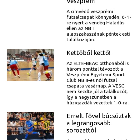
Veszprém
A címvédő veszprémi
futsalcsapat könnyedén, 6-1-
re nyert a vendég Haladás
ellen az NB I
alapszakaszának péntek esti
találkozóján.
Kettőből kettő!
Az ELTE-BEAC otthonából is
három ponttal távozott a
Veszprémi Egyetemi Sport
Club NB II-es női futsal
csapata vasárnap. A VESC
nem kezdte jól a találkozót,
így a nagyszünetben a
házigazdák vezettek 1-0-ra.
Emelt fővel búcsúztak
a legrangosabb
sorozattól