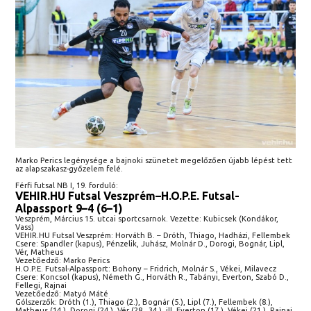
Marko Perics legénysége a bajnoki szünetet megelőzően újabb lépést tett
az alapszakasz-győzelem felé.
Férfi futsal NB I, 19. forduló:
VEHIR.HU Futsal Veszprém–H.O.P.E. Futsal-
Alpassport 9–4 (6–1)
Veszprém, Március 15. utcai sportcsarnok. Vezette: Kubicsek (Kondákor,
Vass)
VEHIR.HU Futsal Veszprém: Horváth B. – Dróth, Thiago, Hadházi, Fellembek
Csere: Spandler (kapus), Pénzelik, Juhász, Molnár D., Dorogi, Bognár, Lipl,
Vér, Matheus
Vezetőedző: Marko Perics
H.O.P.E. Futsal-Alpassport: Bohony – Fridrich, Molnár S., Vékei, Milavecz
Csere: Koncsol (kapus), Németh G., Horváth R., Tabányi, Everton, Szabó D.,
Fellegi, Rajnai
Vezetőedző: Matyó Máté
Gólszerzők: Dróth (1.), Thiago (2.), Bognár (5.), Lipl (7.), Fellembek (8.),
Matheus (14.), Dorogi (24.), Vér (28., 34.), ill. Everton (17.), Vékei (21.), Rajnai