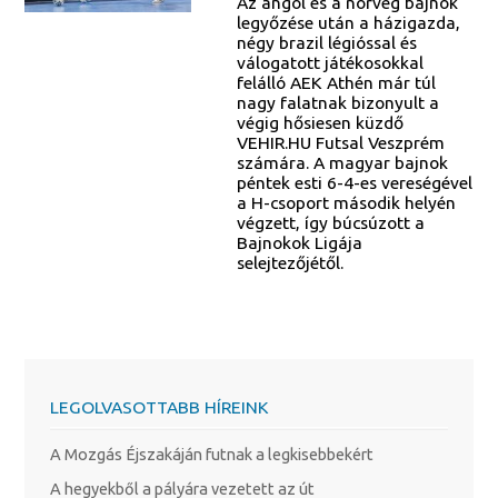
Az angol és a norvég bajnok
legyőzése után a házigazda,
négy brazil légióssal és
válogatott játékosokkal
felálló AEK Athén már túl
nagy falatnak bizonyult a
végig hősiesen küzdő
VEHIR.HU Futsal Veszprém
számára. A magyar bajnok
péntek esti 6-4-es vereségével
a H-csoport második helyén
végzett, így búcsúzott a
Bajnokok Ligája
selejtezőjétől.
LEGOLVASOTTABB HÍREINK
A Mozgás Éjszakáján futnak a legkisebbekért
A hegyekből a pályára vezetett az út