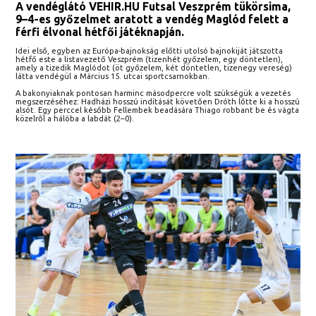
A vendéglátó VEHIR.HU Futsal Veszprém tükörsima,
9–4-es győzelmet aratott a vendég Maglód felett a
férfi élvonal hétfői játéknapján.
Idei első, egyben az Európa-bajnokság előtti utolsó bajnokiját játszotta
hétfő este a listavezető Veszprém (tizenhét győzelem, egy döntetlen),
amely a tizedik Maglódot (öt győzelem, két döntetlen, tizenegy vereség)
látta vendégül a Március 15. utcai sportcsarnokban.
A bakonyiaknak pontosan harminc másodpercre volt szükségük a vezetés
megszerzéséhez: Hadházi hosszú indítását követően Dróth lőtte ki a hosszú
alsót. Egy perccel később Fellembek beadására Thiago robbant be és vágta
közelről a hálóba a labdát (2–0).