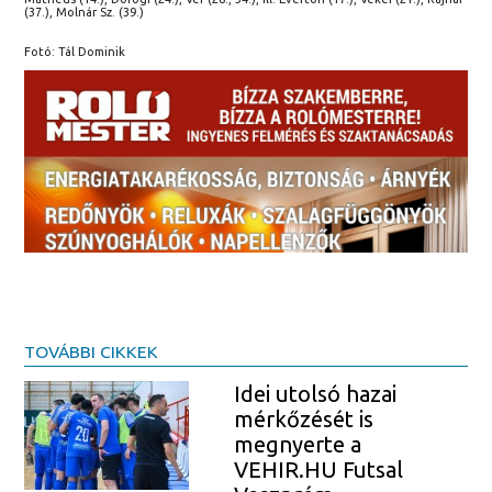
(37.), Molnár Sz. (39.)
Fotó: Tál Dominik
TOVÁBBI CIKKEK
Idei utolsó hazai
mérkőzését is
megnyerte a
VEHIR.HU Futsal