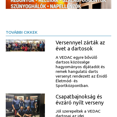
TOVÁBBI CIKKEK
Versennyel zárták az
évet a dartosok
A VEDAC egyre bővülő
dartsos közössége
hagyományos díjátadót és
remek hangulatú darts
versenyt rendezett az Énidő
Életmód- és
Sportközpontban.
Csapatbajnokság és
évzáró nyílt verseny
Jól szerepeltek a VEDAC
dartosai az idei