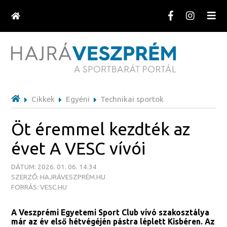
Cikkek
Egyéni
Technikai sportok
Öt éremmel kezdték az
évet A VESC vívói
DÁTUM: 2026. 01. 06. 14:34
SZERZŐ: HAJRÁVESZPRÉM.HU
FORRÁS: VESC.HU
A Veszprémi Egyetemi Sport Club vívó szakosztálya
már az év első hétvégéjén pástra léplett Kisbéren. Az