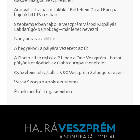
Gasper Marguc Veszprémben
Aranyat ért a bátor taktika! Betlehem Dávid Európa-
bajnok lett Párizsban
Szeptemberben rajtol a Veszprém Városi Kispályás
Labdarúgó-bajnokság – már lehet nevezni
Nagy ugrás az elitbe
A hegyekből a pályára vezetett az út
A Porto ellen rajtol a BL-ben a One Veszprém – hazai
pályán kezdődhet az újabb európai menetelés
Győzelemmel rajtolt a VSC Veszprém Zalaegerszegen!
Varga Szonja bajnoki ezüstérme
Érmek mindkét fogásnemben