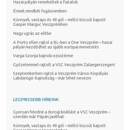
Hazai pályán remekeltek a fiatalok
Érmek mindkét fogásnemben
Könnyek, vastaps és 49 gól – méltó búcsút kapott
Gasper Marguc Veszprémben
Nagy ugrás az elitbe
A Porto ellen rajtol a BL-ben a One Veszprém – hazai
pályán kezdődhet az újabb európai menetelés
Varga Szonja bajnoki ezüstérme
Győzelemmel rajtolt a VSC Veszprém Zalaegerszegen!
Szeptemberben rajtol a Veszprém Városi Kispályás
Labdarúgó-bajnokság – már lehet nevezni
LEGFRISSEBB HÍREINK
Gyorsan feledné a dorogi kisiklást a VSC Veszprém –
szerdán már Pápán javíthat
Könnyek, vastaps és 49 gól – méltó búcsút kapott