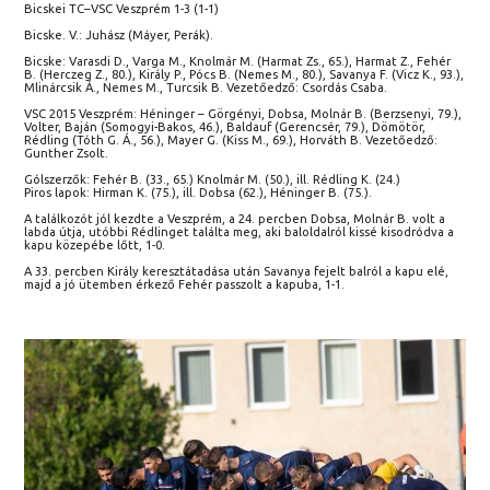
Bicskei TC–VSC Veszprém 1-3 (1-1)
Bicske. V.: Juhász (Máyer, Perák).
Bicske: Varasdi D., Varga M., Knolmár M. (Harmat Zs., 65.), Harmat Z., Fehér
B. (Herczeg Z., 80.), Király P., Pócs B. (Nemes M., 80.), Savanya F. (Vicz K., 93.),
Mlinárcsik Á., Nemes M., Turcsik B. Vezetőedző: Csordás Csaba.
VSC 2015 Veszprém: Héninger – Görgényi, Dobsa, Molnár B. (Berzsenyi, 79.),
Volter, Baján (Somogyi-Bakos, 46.), Baldauf (Gerencsér, 79.), Dömötör,
Rédling (Tóth G. Á., 56.), Mayer G. (Kiss M., 69.), Horváth B. Vezetőedző:
Gunther Zsolt.
Gólszerzők: Fehér B. (33., 65.) Knolmár M. (50.), ill. Rédling K. (24.)
Piros lapok: Hirman K. (75.), ill. Dobsa (62.), Héninger B. (75.).
A találkozót jól kezdte a Veszprém, a 24. percben Dobsa, Molnár B. volt a
labda útja, utóbbi Rédlinget találta meg, aki baloldalról kissé kisodródva a
kapu közepébe lőtt, 1-0.
A 33. percben Király keresztátadása után Savanya fejelt balról a kapu elé,
majd a jó ütemben érkező Fehér passzolt a kapuba, 1-1.