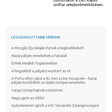
csütörtökön a zárt kapus
szófiai selejtezőmérkőzésen.
LEGOLVASOTTABB HÍREINK
A Mozgás Éjszakáján futnak a legkisebbekért
Hazai pályán remekeltek a fiatalok
Érmek mindkét fogásnemben
A hegyekből a pályára vezetett az út
A Porto ellen rajtol a BL-ben a One Veszprém – hazai
pályán kezdődhet az újabb európai menetelés
Varga Szonja bajnoki ezüstérme
Nagy ugrás az elitbe
Győzelemmel rajtolt a VSC Veszprém Zalaegerszegen!