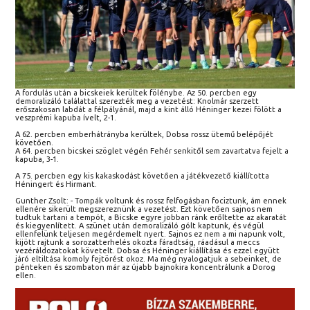
A fordulás után a bicskeiek kerültek fölénybe. Az 50. percben egy
demoralizáló találattal szerezték meg a vezetést: Knolmár szerzett
erőszakosan labdát a félpályánál, majd a kint álló Héninger kezei fölött a
veszprémi kapuba ívelt, 2-1.
A 62. percben emberhátrányba kerültek, Dobsa rossz ütemű belépőjét
követően.
A 64. percben bicskei szöglet végén Fehér senkitől sem zavartatva fejelt a
kapuba, 3-1.
A 75. percben egy kis kakaskodást követően a játékvezető kiállította
Héningert és Hirmant.
Gunther Zsolt: - Tompák voltunk és rossz felfogásban fociztunk, ám ennek
ellenére sikerült megszereznünk a vezetést. Ezt követően sajnos nem
tudtuk tartani a tempót, a Bicske egyre jobban ránk erőltette az akaratát
és kiegyenlített. A szünet után demoralizáló gólt kaptunk, és végül
ellenfelünk teljesen megérdemelt nyert. Sajnos ez nem a mi napunk volt,
kijött rajtunk a sorozatterhelés okozta fáradtság, ráadásul a meccs
vezéráldozatokat követelt. Dobsa és Héninger kiállítása és ezzel együtt
járó eltiltása komoly fejtörést okoz. Ma még nyalogatjuk a sebeinket, de
pénteken és szombaton már az újabb bajnokira koncentrálunk a Dorog
ellen.