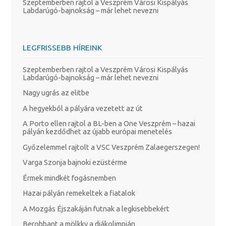
Szeptemberben rajtol a Veszprém Városi Kispályás
Labdarúgó-bajnokság – már lehet nevezni
LEGFRISSEBB HÍREINK
Szeptemberben rajtol a Veszprém Városi Kispályás
Labdarúgó-bajnokság – már lehet nevezni
Nagy ugrás az elitbe
A hegyekből a pályára vezetett az út
A Porto ellen rajtol a BL-ben a One Veszprém – hazai
pályán kezdődhet az újabb európai menetelés
Győzelemmel rajtolt a VSC Veszprém Zalaegerszegen!
Varga Szonja bajnoki ezüstérme
Érmek mindkét fogásnemben
Hazai pályán remekeltek a fiatalok
A Mozgás Éjszakáján futnak a legkisebbekért
Berobbant a mölkky a diákolimpián