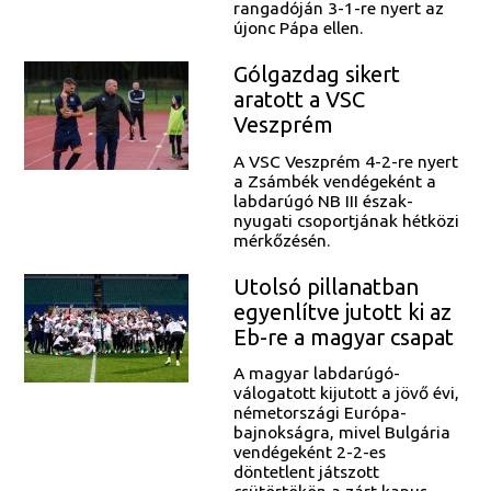
rangadóján 3-1-re nyert az
újonc Pápa ellen.
Gólgazdag sikert
aratott a VSC
Veszprém
A VSC Veszprém 4-2-re nyert
a Zsámbék vendégeként a
labdarúgó NB III észak-
nyugati csoportjának hétközi
mérkőzésén.
Utolsó pillanatban
egyenlítve jutott ki az
Eb-re a magyar csapat
A magyar labdarúgó-
válogatott kijutott a jövő évi,
németországi Európa-
bajnokságra, mivel Bulgária
vendégeként 2-2-es
döntetlent játszott