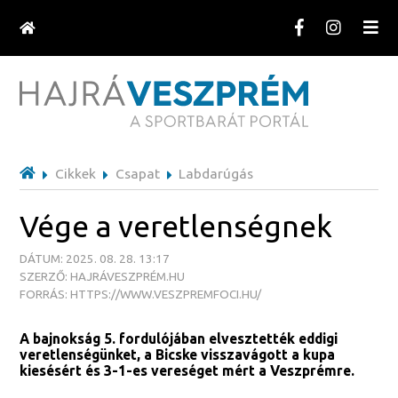
Cikkek
Csapat
Labdarúgás
Vége a veretlenségnek
DÁTUM: 2025. 08. 28. 13:17
SZERZŐ: HAJRÁVESZPRÉM.HU
FORRÁS: HTTPS://WWW.VESZPREMFOCI.HU/
A bajnokság 5. fordulójában elvesztették eddigi
veretlenségünket, a Bicske visszavágott a kupa
kiesésért és 3-1-es vereséget mért a Veszprémre.