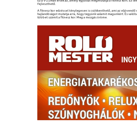
Ez a VO2max érték az, amely egyúttal megmutatja a fitnesz kort. Ez l
fejleszthető.
A fitnesz kor edzéssel ténylegesen is csökkenthető, ami az eljövendő 
hajlandóságot mutatja arra, hogy tegyünk valamit magunkért. És valóba
többet számít a fitnesz kor. Meg a mozgás öröme.