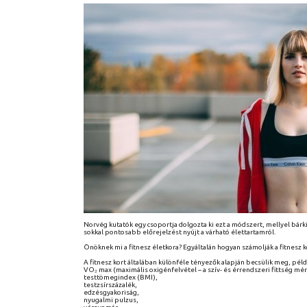
Norvég kutatók egy csoportja dolgozta ki ezt a módszert, mellyel bárki
sokkal pontosabb előrejelzést nyújt a várható élettartamról.
Önöknek mi a fitnesz életkora? Egyáltalán hogyan számolják a fitnesz k
A fitnesz kort általában különféle tényezők alapján becsülik meg, péld
VO₂ max (maximális oxigénfelvétel – a szív- és érrendszeri fittség mér
testtömegindex (BMI),
testzsírszázalék,
edzésgyakoriság,
nyugalmi pulzus,