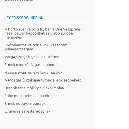
LEGFRISSEBB HÍREINK
A Porto ellen rajtol a BL-ben a One Veszprém –
hazai pályán kezdődhet az újabb európai
menetelés
Győzelemmel rajtolt a VSC Veszprém
Zalaegerszegen!
Varga Szonja bajnoki ezüstérme
Érmek mindkét fogásnemben
Hazai pályán remekeltek a fiatalok
A Mozgás Éjszakáján futnak a legkisebbekért
Berobbant a mölkky a diákolimpián
Ebbe most beleszaladtunk
Érmek és egyéni csúcsok
Elismerés a mesteredzőnek