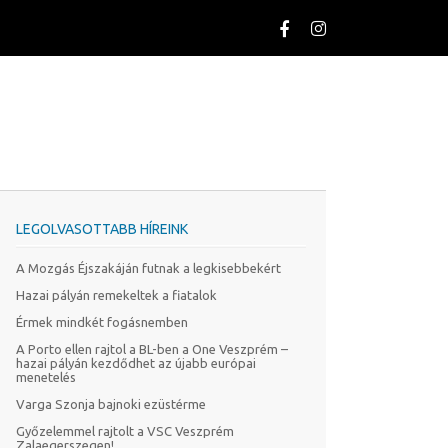
LEGOLVASOTTABB HÍREINK
A Mozgás Éjszakáján futnak a legkisebbekért
Hazai pályán remekeltek a fiatalok
Érmek mindkét fogásnemben
A Porto ellen rajtol a BL-ben a One Veszprém –
hazai pályán kezdődhet az újabb európai
menetelés
Varga Szonja bajnoki ezüstérme
Győzelemmel rajtolt a VSC Veszprém
Zalaegerszegen!