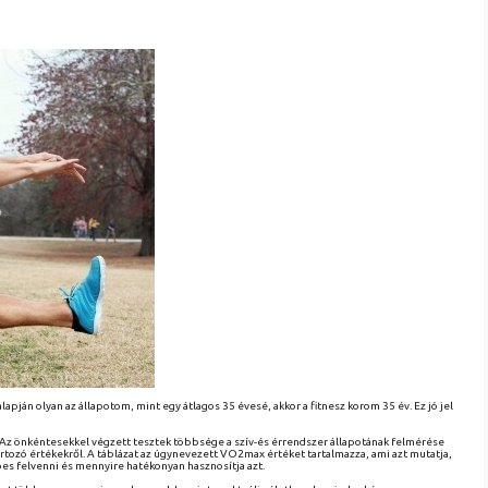
apján olyan az állapotom, mint egy átlagos 35 évesé, akkor a fitnesz korom 35 év. Ez jó jel
ák. Az önkéntesekkel végzett tesztek többsége a szív-és érrendszer állapotának felmérése
 tartozó értékekről. A táblázat az úgynevezett VO2max értéket tartalmazza, ami azt mutatja,
es felvenni és mennyire hatékonyan hasznosítja azt.