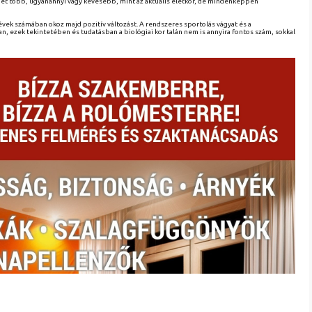
ehet több, ugyanannyi vagy kevesebb, mint az aktuális életkor, de mindenképpen
évek számában okoz majd pozitív változást. A rendszeres sportolás vágyat és a
n, ezek tekintetében és tudatásban a biológiai kor talán nem is annyira fontos szám, sokkal