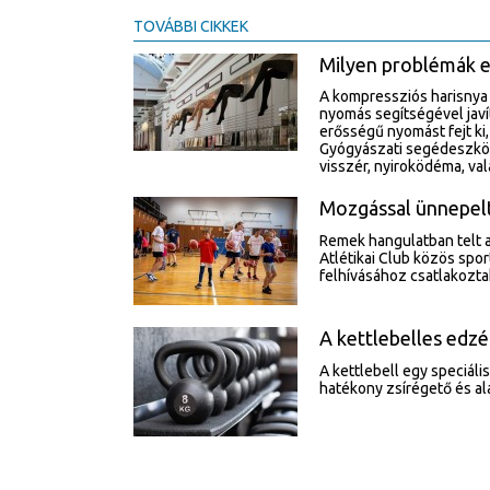
TOVÁBBI CIKKEK
Milyen problémák e
A kompressziós harisnya e
nyomás segítségével javít
erősségű nyomást fejt ki
Gyógyászati segédeszköz
visszér, nyiroködéma, v
Mozgással ünnepelt
Remek hangulatban telt 
Atlétikai Club közös sp
felhívásához csatlakozta
A kettlebelles edzé
A kettlebell egy speciáli
hatékony zsírégető és a