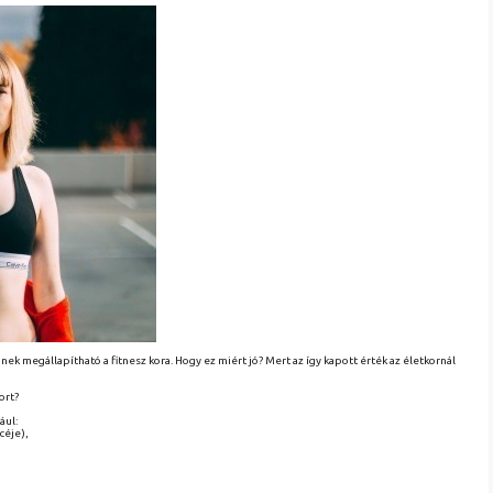
nek megállapítható a fitnesz kora. Hogy ez miért jó? Mert az így kapott érték az életkornál
ort?
ául:
céje),