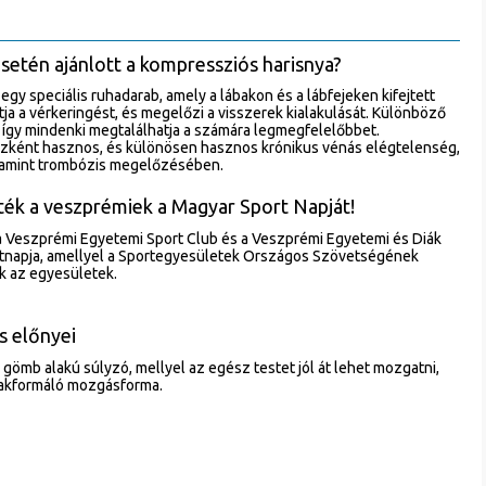
setén ajánlott a kompressziós harisnya?
gy speciális ruhadarab, amely a lábakon és a lábfejeken kifejtett
ja a vérkeringést, és megelőzi a visszerek kialakulását. Különböző
, így mindenki megtalálhatja a számára legmegfelelőbbet.
ként hasznos, és különösen hasznos krónikus vénás elégtelenség,
alamint trombózis megelőzésében.
ék a veszprémiek a Magyar Sport Napját!
a Veszprémi Egyetemi Sport Club és a Veszprémi Egyetemi és Diák
ortnapja, amellyel a Sportegyesületek Országos Szövetségének
k az egyesületek.
s előnyei
s gömb alakú súlyzó, mellyel az egész testet jól át lehet mozgatni,
lakformáló mozgásforma.