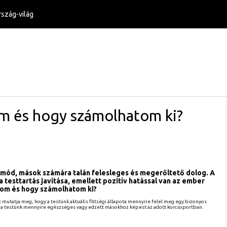
szág-világ
rom és hogy számolhatom ki?
mód, mások számára talán felesleges és megerőltető dolog. A
és a testtartás javítása, emellett pozitív hatással van az ember
orom és hogy számolhatom ki?
zt mutatja meg, hogy a testünk aktuális fittségi állapota mennyire felel meg egy bizonyos
ogy a testünk mennyire egészséges vagy edzett másokhoz képest az adott korcsoportban.