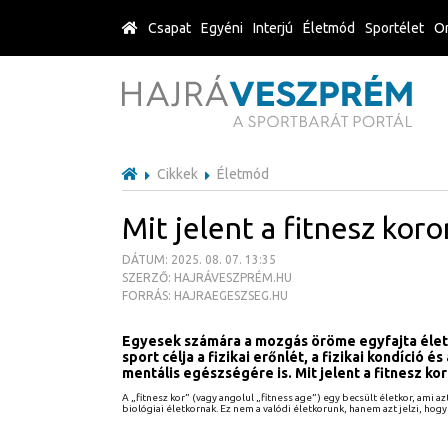
Csapat
Egyéni
Interjú
Életmód
Sportélet
Or
Cikkek
Életmód
Mit jelent a fitnesz ko
DÁTUM: 2025. 08. 07. 13:35
SZERZŐ: HAJRÁVESZPRÉM.HU
FORRÁS: HAJRAEGESZSEG.HU
Egyesek számára a mozgás öröme egyfajta élet
sport célja a fizikai erőnlét, a fizikai kondíció 
mentális egészségére is. Mit jelent a fitnesz k
A „fitnesz kor” (vagy angolul „fitness age”) egy becsült életkor, ami a
biológiai életkornak. Ez nem a valódi életkorunk, hanem azt jelzi, h