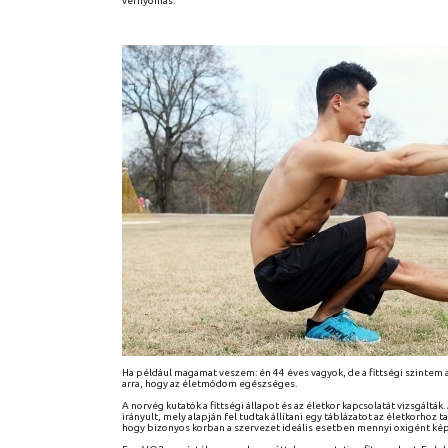
vérnyomás.
Ha például magamat veszem: én 44 éves vagyok, de a fittségi szintem al
arra, hogy az életmódom egészséges.
A norvég kutatók a fittségi állapot és az életkor kapcsolatát vizsgált
irányult, mely alapján fel tudtak állítani egy táblázatot az életkorhoz
hogy bizonyos korban a szervezet ideális esetben mennyi oxigént kép