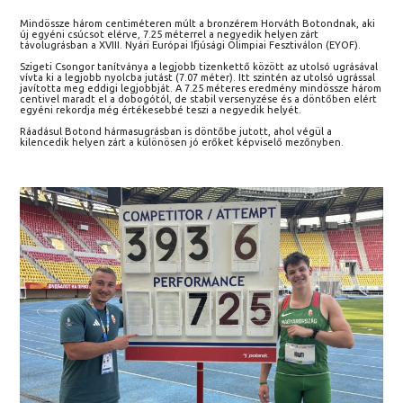
Mindössze három centiméteren múlt a bronzérem Horváth Botondnak, aki
új egyéni csúcsot elérve, 7.25 méterrel a negyedik helyen zárt
távolugrásban a XVIII. Nyári Európai Ifjúsági Olimpiai Fesztiválon (EYOF).
Szigeti Csongor tanítványa a legjobb tizenkettő között az utolsó ugrásával
vívta ki a legjobb nyolcba jutást (7.07 méter). Itt szintén az utolsó ugrással
javította meg eddigi legjobbját. A 7.25 méteres eredmény mindössze három
centivel maradt el a dobogótól, de stabil versenyzése és a döntőben elért
egyéni rekordja még értékesebbé teszi a negyedik helyét.
Ráadásul Botond hármasugrásban is döntőbe jutott, ahol végül a
kilencedik helyen zárt a különösen jó erőket képviselő mezőnyben.