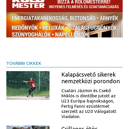
TOVÁBBI CIKKEK
Kalapácsvető sikerek
nemzetközi porondon
Csatári Jázmin és Csekő
Miklós is döntőbe jutott az
U23 Európa-bajnokságon,
Fertig Fanni ezüstérmet
szerzett az U20 Válogatott
Viadalon.
Csillagos ötös