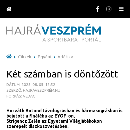
Cikkek
Egyéni
Atlétika
Két számban is döntőzött
DÁTUM: 2025. 08. 05. 13:52
SZERZŐ: HAJRÁVESZPRÉM.HU
FORRÁS: VEDAC
Horváth Botond távolugrásban és hármasugrásban is
bejutott a fináléba az EYOF-on,
Strigencz Zalán az Egyetemi Világjátékokon
szerepelt diszkoszvetésben.