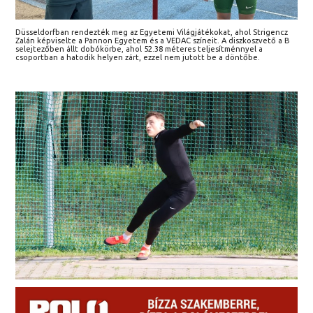
Düsseldorfban rendezték meg az Egyetemi Világjátékokat, ahol Strigencz
Zalán képviselte a Pannon Egyetem és a VEDAC színeit. A diszkoszvető a B
selejtezőben állt dobókörbe, ahol 52.38 méteres teljesítménnyel a
csoportban a hatodik helyen zárt, ezzel nem jutott be a döntőbe.