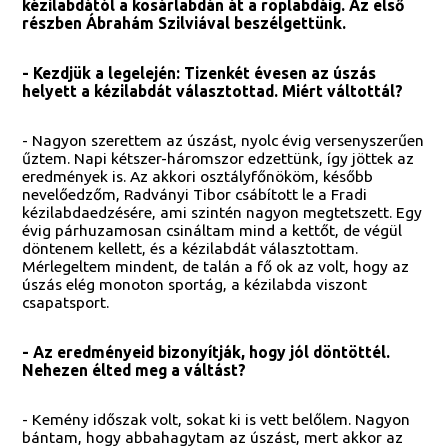
kézilabdától a kosárlabdán át a röplabdáig. Az első
részben Ábrahám Szilviával beszélgettünk.
- Kezdjük a legelején: Tizenkét évesen az úszás
helyett a kézilabdát választottad. Miért váltottál?
- Nagyon szerettem az úszást, nyolc évig versenyszerűen
űztem. Napi kétszer-háromszor edzettünk, így jöttek az
eredmények is. Az akkori osztályfőnököm, később
nevelőedzőm, Radványi Tibor csábított le a Fradi
kézilabdaedzésére, ami szintén nagyon megtetszett. Egy
évig párhuzamosan csináltam mind a kettőt, de végül
döntenem kellett, és a kézilabdát választottam.
Mérlegeltem mindent, de talán a fő ok az volt, hogy az
úszás elég monoton sportág, a kézilabda viszont
csapatsport.
- Az eredményeid bizonyítják, hogy jól döntöttél.
Nehezen élted meg a váltást?
- Kemény időszak volt, sokat ki is vett belőlem. Nagyon
bántam, hogy abbahagytam az úszást, mert akkor az