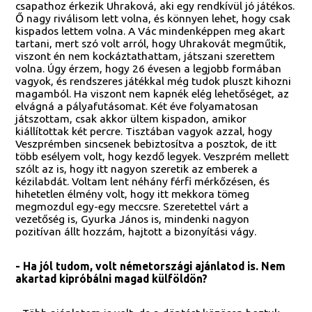
csapathoz érkezik Uhraková, aki egy rendkívül jó játékos.
Ő nagy riválisom lett volna, és könnyen lehet, hogy csak
kispados lettem volna. A Vác mindenképpen meg akart
tartani, mert szó volt arról, hogy Uhrakovát megműtik,
viszont én nem kockáztathattam, játszani szerettem
volna. Úgy érzem, hogy 26 évesen a legjobb formában
vagyok, és rendszeres játékkal még tudok pluszt kihozni
magamból. Ha viszont nem kapnék elég lehetőséget, az
elvágná a pályafutásomat. Két éve folyamatosan
játszottam, csak akkor ültem kispadon, amikor
kiállítottak két percre. Tisztában vagyok azzal, hogy
Veszprémben sincsenek bebiztosítva a posztok, de itt
több esélyem volt, hogy kezdő legyek. Veszprém mellett
szólt az is, hogy itt nagyon szeretik az emberek a
kézilabdát. Voltam lent néhány férfi mérkőzésen, és
hihetetlen élmény volt, hogy itt mekkora tömeg
megmozdul egy-egy meccsre. Szeretettel várt a
vezetőség is, Gyurka János is, mindenki nagyon
pozitívan állt hozzám, hajtott a bizonyítási vágy.
- Ha jól tudom, volt németországi ajánlatod is. Nem
akartad kipróbálni magad külföldön?