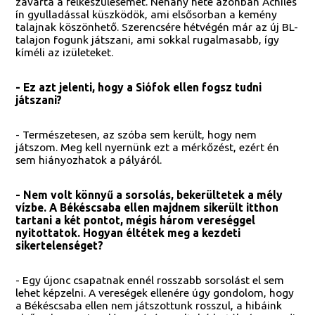
zavarta a felkészülésemet. Néhány hete azonban Achiles
ín gyulladással küszködök, ami elsősorban a kemény
talajnak köszönhető. Szerencsére hétvégén már az új BL-
talajon fogunk játszani, ami sokkal rugalmasabb, így
kíméli az izületeket.
- Ez azt jelenti, hogy a Siófok ellen fogsz tudni
játszani?
- Természetesen, az szóba sem került, hogy nem
játszom. Meg kell nyernünk ezt a mérkőzést, ezért én
sem hiányozhatok a pályáról.
- Nem volt könnyű a sorsolás, bekerültetek a mély
vízbe. A Békéscsaba ellen majdnem sikerült itthon
tartani a két pontot, mégis három vereséggel
nyitottatok. Hogyan éltétek meg a kezdeti
sikertelenséget?
- Egy újonc csapatnak ennél rosszabb sorsolást el sem
lehet képzelni. A vereségek ellenére úgy gondolom, hogy
a Békéscsaba ellen nem játszottunk rosszul, a hibáink