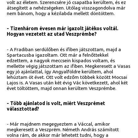
volt az életem. Szerencsére jó csapatba kerültem, és ez
átsegített a nehézségeken. Utólag visszagondolva már
nem bánom, hogy a kézilabda mellett döntöttem.
- Tizenhárom évesen már igazolt játékos voltál.
Hogyan vezetett az utad Veszprémbe?
- A Fradiban serdülőben és ifiben játszottam, majd a
Spartacusba igazoltam. Ott már a felnőttekkel
edzettem, a nagyok meccsein kispados voltam, és
mellette végig játszottam az ifiben. Megkeresett a Vasas
egy jó ajánlattal, így Angyalföldre kerültem, ahol
lehúztam öt évet. Ott volt edzőm többek között Mocsai
Lajos is. A Vasas után két évig Vác következett, ahol két
évet töltöttem, majd onnan kerültem Veszprémbe.
- Több ajánlatod is volt, miért Veszprémet
választottad?
- Már majdnem megegyeztem a Váccal, amikor
megkeresett a Veszprém. Németh András számított
volna rám, de akkor már lehetett tudni, hogy a