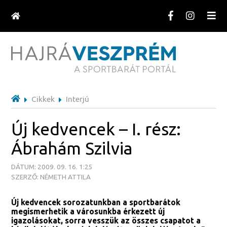
Cikkek
Interjú
Új kedvencek – I. rész:
Ábrahám Szilvia
DÁTUM: 2009. 09. 16. 1:25
SZERZŐ: NÉMETH ATTILA
Új kedvencek sorozatunkban a sportbarátok
megismerhetik a városunkba érkezett új
igazolásokat, sorra vesszük az összes csapatot a