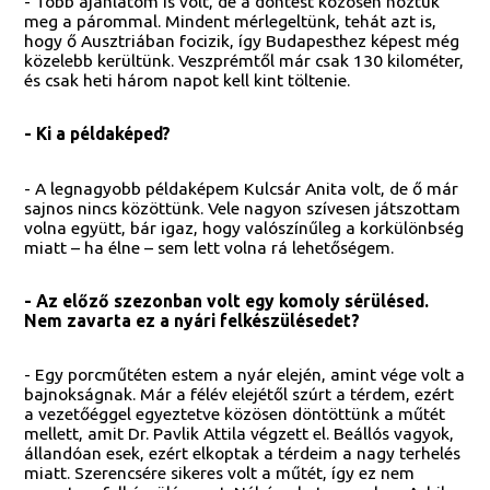
- Több ajánlatom is volt, de a döntést közösen hoztuk
meg a párommal. Mindent mérlegeltünk, tehát azt is,
hogy ő Ausztriában focizik, így Budapesthez képest még
közelebb kerültünk. Veszprémtől már csak 130 kilométer,
és csak heti három napot kell kint töltenie.
- Ki a példaképed?
- A legnagyobb példaképem Kulcsár Anita volt, de ő már
sajnos nincs közöttünk. Vele nagyon szívesen játszottam
volna együtt, bár igaz, hogy valószínűleg a korkülönbség
miatt – ha élne – sem lett volna rá lehetőségem.
- Az előző szezonban volt egy komoly sérülésed.
Nem zavarta ez a nyári felkészülésedet?
- Egy porcműtéten estem a nyár elején, amint vége volt a
bajnokságnak. Már a félév elejétől szúrt a térdem, ezért
a vezetőéggel egyeztetve közösen döntöttünk a műtét
mellett, amit Dr. Pavlik Attila végzett el. Beállós vagyok,
állandóan esek, ezért elkoptak a térdeim a nagy terhelés
miatt. Szerencsére sikeres volt a műtét, így ez nem