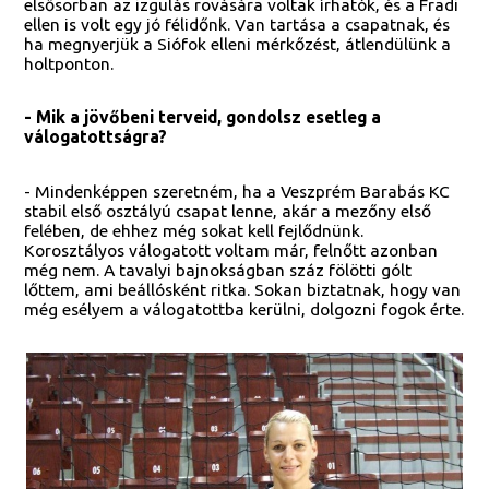
elsősorban az izgulás rovására voltak írhatók, és a Fradi
ellen is volt egy jó félidőnk. Van tartása a csapatnak, és
ha megnyerjük a Siófok elleni mérkőzést, átlendülünk a
holtponton.
- Mik a jövőbeni terveid, gondolsz esetleg a
válogatottságra?
- Mindenképpen szeretném, ha a Veszprém Barabás KC
stabil első osztályú csapat lenne, akár a mezőny első
felében, de ehhez még sokat kell fejlődnünk.
Korosztályos válogatott voltam már, felnőtt azonban
még nem. A tavalyi bajnokságban száz fölötti gólt
lőttem, ami beállósként ritka. Sokan biztatnak, hogy van
még esélyem a válogatottba kerülni, dolgozni fogok érte.