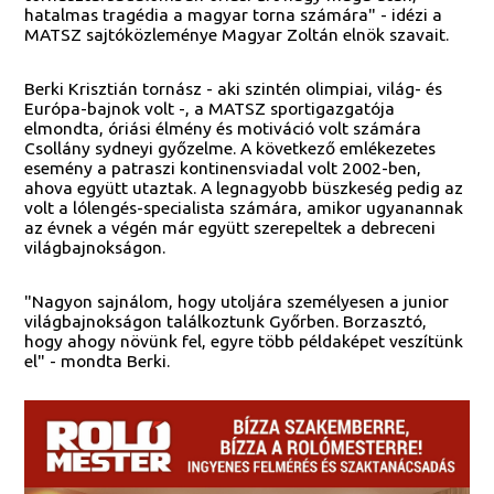
hatalmas tragédia a magyar torna számára" - idézi a
MATSZ sajtóközleménye Magyar Zoltán elnök szavait.
Berki Krisztián tornász - aki szintén olimpiai, világ- és
Európa-bajnok volt -, a MATSZ sportigazgatója
elmondta, óriási élmény és motiváció volt számára
Csollány sydneyi győzelme. A következő emlékezetes
esemény a patraszi kontinensviadal volt 2002-ben,
ahova együtt utaztak. A legnagyobb büszkeség pedig az
volt a lólengés-specialista számára, amikor ugyanannak
az évnek a végén már együtt szerepeltek a debreceni
világbajnokságon.
"Nagyon sajnálom, hogy utoljára személyesen a junior
világbajnokságon találkoztunk Győrben. Borzasztó,
hogy ahogy növünk fel, egyre több példaképet veszítünk
el" - mondta Berki.