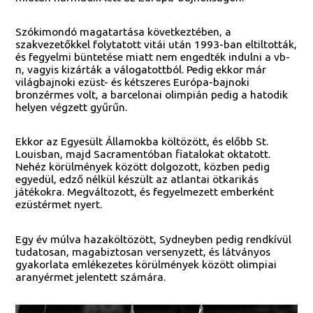
Szókimondó magatartása következtében, a
szakvezetőkkel folytatott vitái után 1993-ban eltiltották,
és fegyelmi büntetése miatt nem engedték indulni a vb-
n, vagyis kizárták a válogatottból. Pedig ekkor már
világbajnoki ezüst- és kétszeres Európa-bajnoki
bronzérmes volt, a barcelonai olimpián pedig a hatodik
helyen végzett gyűrűn.
Ekkor az Egyesült Államokba költözött, és előbb St.
Louisban, majd Sacramentóban fiatalokat oktatott.
Nehéz körülmények között dolgozott, közben pedig
egyedül, edző nélkül készült az atlantai ötkarikás
játékokra. Megváltozott, és fegyelmezett emberként
ezüstérmet nyert.
Egy év múlva hazaköltözött, Sydneyben pedig rendkívül
tudatosan, magabiztosan versenyzett, és látványos
gyakorlata emlékezetes körülmények között olimpiai
aranyérmet jelentett számára.