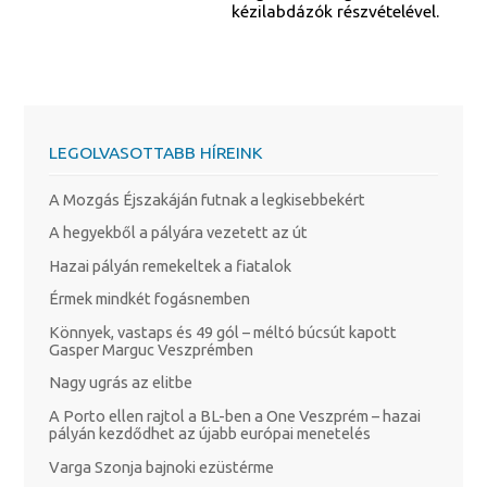
kézilabdázók részvételével.
LEGOLVASOTTABB HÍREINK
A Mozgás Éjszakáján futnak a legkisebbekért
A hegyekből a pályára vezetett az út
Hazai pályán remekeltek a fiatalok
Érmek mindkét fogásnemben
Könnyek, vastaps és 49 gól – méltó búcsút kapott
Gasper Marguc Veszprémben
Nagy ugrás az elitbe
A Porto ellen rajtol a BL-ben a One Veszprém – hazai
pályán kezdődhet az újabb európai menetelés
Varga Szonja bajnoki ezüstérme