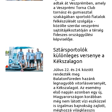
adtak át Veszprémben, amely
a Veszprémi Torna Club
tornász és gumiasztal
szakágában sportoló fiatalok
felkészülését szolgálja -
közölte szerdai veszprémi
sajtótájékoztatóján a térség
fideszes országgyűlési
képviselője.
Sztársportolók
különleges versenye a
Kékszalagon
Július 22. és 24. között
rendezték meg
Balatonfüreden hazánk
legnagyobb vitorlásversenyét,
a Kékszalagot. Az esemény
első napján azonban egy új,
Magyarországon korábban
még nem látott vízi eszközzel
is izgalmas bajnokság zajlott,
méghozzá világklasszis