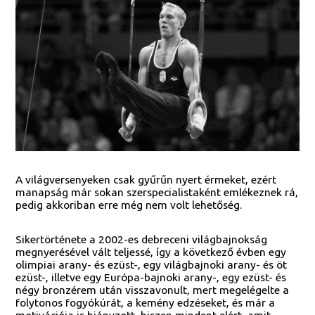
A világversenyeken csak gyűrűn nyert érmeket, ezért
manapság már sokan szerspecialistaként emlékeznek rá,
pedig akkoriban erre még nem volt lehetőség.
Sikertörténete a 2002-es debreceni világbajnokság
megnyerésével vált teljessé, így a következő évben egy
olimpiai arany- és ezüst-, egy világbajnoki arany- és öt
ezüst-, illetve egy Európa-bajnoki arany-, egy ezüst- és
négy bronzérem után visszavonult, mert megelégelte a
folytonos fogyókúrát, a kemény edzéseket, és már a