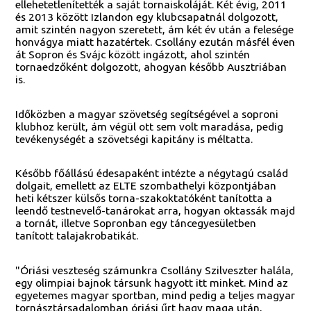
ellehetetlenítették a saját tornaiskoláját. Két évig, 2011
és 2013 között Izlandon egy klubcsapatnál dolgozott,
amit szintén nagyon szeretett, ám két év után a felesége
honvágya miatt hazatértek. Csollány ezután másfél éven
át Sopron és Svájc között ingázott, ahol szintén
tornaedzőként dolgozott, ahogyan később Ausztriában
is.
Időközben a magyar szövetség segítségével a soproni
klubhoz került, ám végül ott sem volt maradása, pedig
tevékenységét a szövetségi kapitány is méltatta.
Később főállású édesapaként intézte a négytagú család
dolgait, emellett az ELTE szombathelyi központjában
heti kétszer külsős torna-szakoktatóként tanította a
leendő testnevelő-tanárokat arra, hogyan oktassák majd
a tornát, illetve Sopronban egy táncegyesületben
tanított talajakrobatikát.
"Óriási veszteség számunkra Csollány Szilveszter halála,
egy olimpiai bajnok társunk hagyott itt minket. Mind az
egyetemes magyar sportban, mind pedig a teljes magyar
tornásztársadalomban óriási űrt hagy maga után,