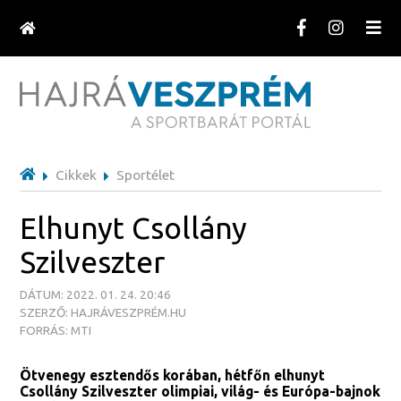
Cikkek
Sportélet
Elhunyt Csollány
Szilveszter
DÁTUM: 2022. 01. 24. 20:46
SZERZŐ: HAJRÁVESZPRÉM.HU
FORRÁS: MTI
Ötvenegy esztendős korában, hétfőn elhunyt
Csollány Szilveszter olimpiai, világ- és Európa-bajnok