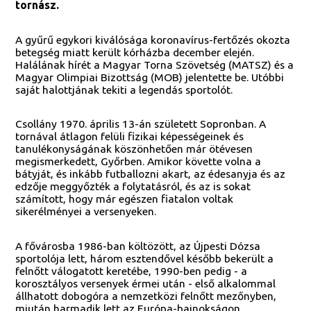
tornász.
A gyűrű egykori kiválósága koronavírus-fertőzés okozta
betegség miatt került kórházba december elején.
Halálának hírét a Magyar Torna Szövetség (MATSZ) és a
Magyar Olimpiai Bizottság (MOB) jelentette be. Utóbbi
saját halottjának tekiti a legendás sportolót.
Csollány 1970. április 13-án született Sopronban. A
tornával átlagon felüli fizikai képességeinek és
tanulékonyságának köszönhetően már ötévesen
megismerkedett, Győrben. Amikor követte volna a
bátyját, és inkább futballozni akart, az édesanyja és az
edzője meggyőzték a folytatásról, és az is sokat
számított, hogy már egészen fiatalon voltak
sikerélményei a versenyeken.
A fővárosba 1986-ban költözött, az Újpesti Dózsa
sportolója lett, három esztendővel később bekerült a
felnőtt válogatott keretébe, 1990-ben pedig - a
korosztályos versenyek érmei után - első alkalommal
állhatott dobogóra a nemzetközi felnőtt mezőnyben,
miután harmadik lett az Európa-bajnokságon.