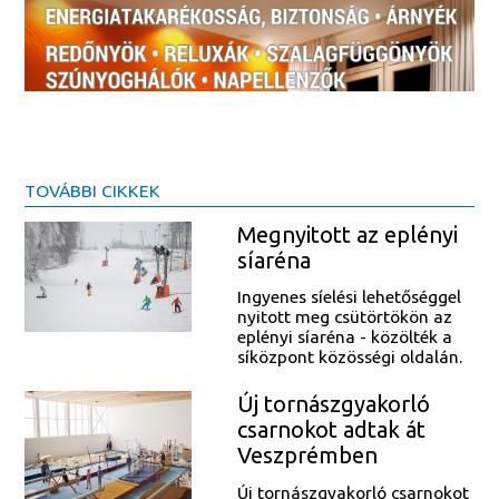
TOVÁBBI CIKKEK
Megnyitott az eplényi
síaréna
Ingyenes síelési lehetőséggel
nyitott meg csütörtökön az
eplényi síaréna - közölték a
síközpont közösségi oldalán.
Új tornászgyakorló
csarnokot adtak át
Veszprémben
Új tornászgyakorló csarnokot