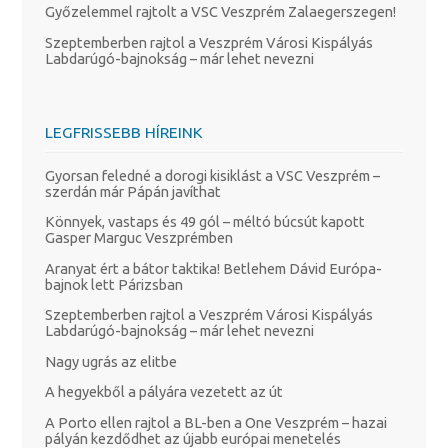
Győzelemmel rajtolt a VSC Veszprém Zalaegerszegen!
Szeptemberben rajtol a Veszprém Városi Kispályás
Labdarúgó-bajnokság – már lehet nevezni
LEGFRISSEBB HÍREINK
Gyorsan feledné a dorogi kisiklást a VSC Veszprém –
szerdán már Pápán javíthat
Könnyek, vastaps és 49 gól – méltó búcsút kapott
Gasper Marguc Veszprémben
Aranyat ért a bátor taktika! Betlehem Dávid Európa-
bajnok lett Párizsban
Szeptemberben rajtol a Veszprém Városi Kispályás
Labdarúgó-bajnokság – már lehet nevezni
Nagy ugrás az elitbe
A hegyekből a pályára vezetett az út
A Porto ellen rajtol a BL-ben a One Veszprém – hazai
pályán kezdődhet az újabb európai menetelés