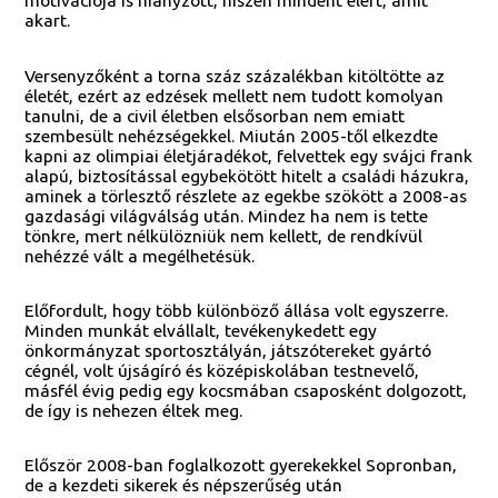
motivációja is hiányzott, hiszen mindent elért, amit
akart.
Versenyzőként a torna száz százalékban kitöltötte az
életét, ezért az edzések mellett nem tudott komolyan
tanulni, de a civil életben elsősorban nem emiatt
szembesült nehézségekkel. Miután 2005-től elkezdte
kapni az olimpiai életjáradékot, felvettek egy svájci frank
alapú, biztosítással egybekötött hitelt a családi házukra,
aminek a törlesztő részlete az egekbe szökött a 2008-as
gazdasági világválság után. Mindez ha nem is tette
tönkre, mert nélkülözniük nem kellett, de rendkívül
nehézzé vált a megélhetésük.
Előfordult, hogy több különböző állása volt egyszerre.
Minden munkát elvállalt, tevékenykedett egy
önkormányzat sportosztályán, játszótereket gyártó
cégnél, volt újságíró és középiskolában testnevelő,
másfél évig pedig egy kocsmában csaposként dolgozott,
de így is nehezen éltek meg.
Először 2008-ban foglalkozott gyerekekkel Sopronban,
de a kezdeti sikerek és népszerűség után