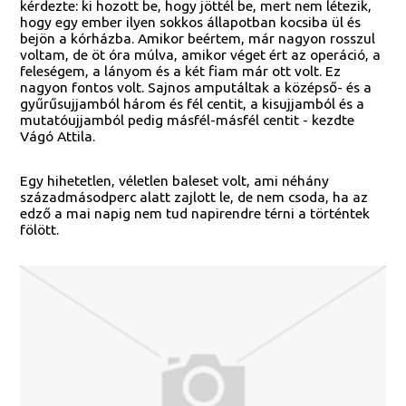
kérdezte: ki hozott be, hogy jöttél be, mert nem létezik,
hogy egy ember ilyen sokkos állapotban kocsiba ül és
bejön a kórházba. Amikor beértem, már nagyon rosszul
voltam, de öt óra múlva, amikor véget ért az operáció, a
feleségem, a lányom és a két fiam már ott volt. Ez
nagyon fontos volt. Sajnos amputáltak a középső- és a
gyűrűsujjamból három és fél centit, a kisujjamból és a
mutatóujjamból pedig másfél-másfél centit - kezdte
Vágó Attila.
Egy hihetetlen, véletlen baleset volt, ami néhány
századmásodperc alatt zajlott le, de nem csoda, ha az
edző a mai napig nem tud napirendre térni a történtek
fölött.