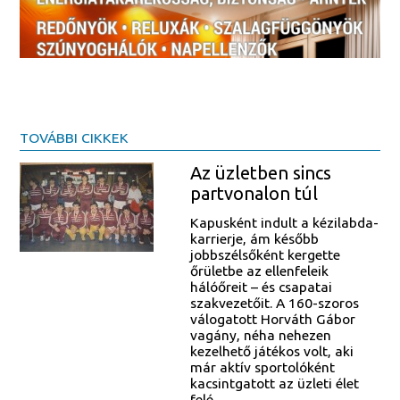
TOVÁBBI CIKKEK
Az üzletben sincs
partvonalon túl
Kapusként indult a kézilabda-
karrierje, ám később
jobbszélsőként kergette
őrületbe az ellenfeleik
hálóőreit – és csapatai
szakvezetőit. A 160-szoros
válogatott Horváth Gábor
vagány, néha nehezen
kezelhető játékos volt, aki
már aktív sportolóként
kacsintgatott az üzleti élet
felé.