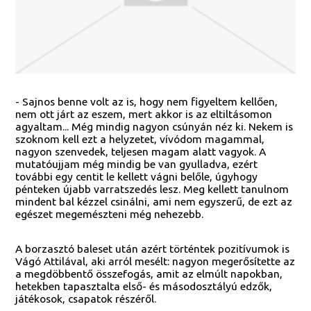
- Sajnos benne volt az is, hogy nem figyeltem kellően,
nem ott járt az eszem, mert akkor is az eltiltásomon
agyaltam... Még mindig nagyon csúnyán néz ki. Nekem is
szoknom kell ezt a helyzetet, vívódom magammal,
nagyon szenvedek, teljesen magam alatt vagyok. A
mutatóujjam még mindig be van gyulladva, ezért
további egy centit le kellett vágni belőle, úgyhogy
pénteken újabb varratszedés lesz. Meg kellett tanulnom
mindent bal kézzel csinálni, ami nem egyszerű, de ezt az
egészet megemészteni még nehezebb.
A borzasztó baleset után azért történtek pozitívumok is
Vágó Attilával, aki arról mesélt: nagyon megerősítette az
a megdöbbentő összefogás, amit az elmúlt napokban,
hetekben tapasztalta első- és másodosztályú edzők,
játékosok, csapatok részéről.