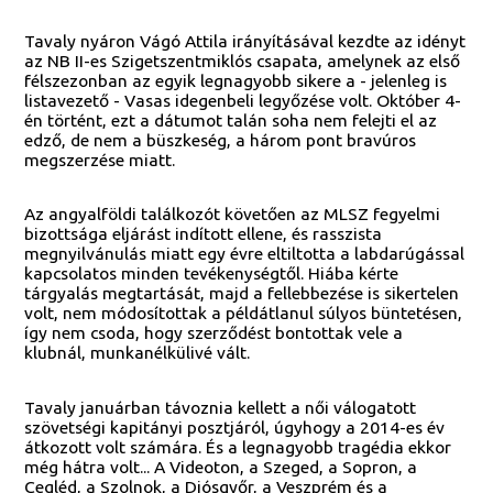
Tavaly nyáron Vágó Attila irányításával kezdte az idényt
az NB II-es Szigetszentmiklós csapata, amelynek az első
félszezonban az egyik legnagyobb sikere a - jelenleg is
listavezető - Vasas idegenbeli legyőzése volt. Október 4-
én történt, ezt a dátumot talán soha nem felejti el az
edző, de nem a büszkeség, a három pont bravúros
megszerzése miatt.
Az angyalföldi találkozót követően az MLSZ fegyelmi
bizottsága eljárást indított ellene, és rasszista
megnyilvánulás miatt egy évre eltiltotta a labdarúgással
kapcsolatos minden tevékenységtől. Hiába kérte
tárgyalás megtartását, majd a fellebbezése is sikertelen
volt, nem módosítottak a példátlanul súlyos büntetésen,
így nem csoda, hogy szerződést bontottak vele a
klubnál, munkanélkülivé vált.
Tavaly januárban távoznia kellett a női válogatott
szövetségi kapitányi posztjáról, úgyhogy a 2014-es év
átkozott volt számára. És a legnagyobb tragédia ekkor
még hátra volt... A Videoton, a Szeged, a Sopron, a
Cegléd, a Szolnok, a Diósgyőr, a Veszprém és a