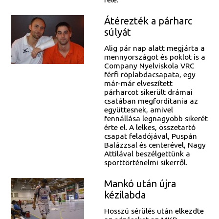
Átérezték a párharc
súlyát
Alig pár nap alatt megjárta a
mennyországot és poklot is a
Company Nyelviskola VRC
férfi röplabdacsapata, egy
már-már elveszített
párharcot sikerült drámai
csatában megfordítania az
együttesnek, amivel
fennállása legnagyobb sikerét
érte el. A lelkes, összetartó
csapat feladójával, Puspán
Balázzsal és centerével, Nagy
Attilával beszélgettünk a
sporttörténelmi sikerről.
Mankó után újra
kézilabda
Hosszú sérülés után elkezdte