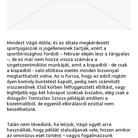
Mindezt Vágó Attila, és az általa megkérdezett
sportjogászok is jogellenesnek tartják, ezért a
sportbírósághoz fordult – február elején lesz a tárgyalás
–, de ez már nem hozzá vissza számára a
szigetszentmiklósi munkáját, amit a kispadtól - de csak
a kispadtól - való eltiltása esetén minden bizonnyal
megtarthatott volna. Az is furcsa, hogy az edző rögtön
ilyen komoly büntetést kapott, pedig nem számított
visszaesőnek. Első körben felfüggesztett eltiltást, vagy
legfeljebb egy-két hónapot szoktak kiszabni, elég csak a
diósgyőri Tomiszlav Szivics példáját említeni a
közelmúltból, de egyenlő elbírálásról ezúttal nem
beszélhetünk.
Talán nem tévedünk, ha leírjuk, Vágó ügyét arra
használták, hogy példát statuáljanak vele, hiszen amikor
az ominózus eset történt – vagyis fogalmazzunk