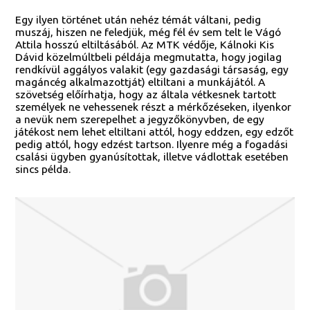
Egy ilyen történet után nehéz témát váltani, pedig
muszáj, hiszen ne feledjük, még fél év sem telt le Vágó
Attila hosszú eltiltásából. Az MTK védője, Kálnoki Kis
Dávid közelmúltbeli példája megmutatta, hogy jogilag
rendkívül aggályos valakit (egy gazdasági társaság, egy
magáncég alkalmazottját) eltiltani a munkájától. A
szövetség előírhatja, hogy az általa vétkesnek tartott
személyek ne vehessenek részt a mérkőzéseken, ilyenkor
a nevük nem szerepelhet a jegyzőkönyvben, de egy
játékost nem lehet eltiltani attól, hogy eddzen, egy edzőt
pedig attól, hogy edzést tartson. Ilyenre még a fogadási
csalási ügyben gyanúsítottak, illetve vádlottak esetében
sincs példa.