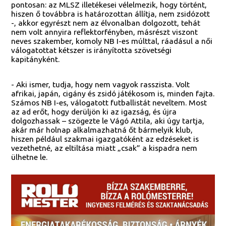
pontosan: az MLSZ illetékesei vélelmezik, hogy történt,
hiszen ő továbbra is határozottan állítja, nem zsidózott
-, akkor egyrészt nem az élvonalban dolgozott, tehát
nem volt annyira reflektorfényben, másrészt viszont
neves szakember, komoly NB I-es múlttal, ráadásul a női
válogatottat kétszer is irányította szövetségi
kapitányként.
- Aki ismer, tudja, hogy nem vagyok rasszista. Volt
afrikai, japán, cigány és zsidó játékosom is, minden fajta.
Számos NB I-es, válogatott futballistát neveltem. Most
az ad erőt, hogy derüljön ki az igazság, és újra
dolgozhassak – szögezte le Vágó Attila, aki úgy tartja,
akár már holnap alkalmazhatná őt bármelyik klub,
hiszen például szakmai igazgatóként az edzéseket is
vezethetné, az eltiltása miatt „csak” a kispadra nem
ülhetne le.