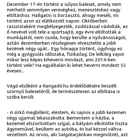
December 17-én történt a súlyos baleset, amely nem
mérhető semmilyen vereséghez, menesztéshez vagy
eltiltáshoz. Hallgatni is borzasztó, ahogy meséli, mi
történt azon az elátkozott napon. Októberben
rasszistaként megbélyegezték, zsidózással vádolták, az
ő nevével volt tele a sportsajtó, egy évre eltiltották a
munkájától, nem csoda, hogy kerülte a nyilvánosságot,
aztán decemberben részlegesen elvesztette a jobb
kezének négy ujját... Egy hónapja történt, úgyhogy ez
még a gyógyulás időszaka, fizikailag. De lelkileg vajon
mikor lesz képes kiheverni mindazt, ami 2014-ben
történt vele? Ha egyáltalán ki lehet heverni mindezt 55
évesen...
Vágó elsőként a Rangadó.hu érdeklődésére beszélt
szörnyű balesetéről, de természetesen az eltiltása is
szóba került.
- A sírkő megbillent, elestem, és sajnos a jobb kezemen
négy ujjamat lekaszabolta. Bementem a házba, a
kezemet elszorítottam szíjjal, a bátyám elkötötte tiszta
ágyneművel, beültem az autóba, és bal kézzel váltva
vezettem. Az orvos, aki Salgótarjánban megműtött, azt