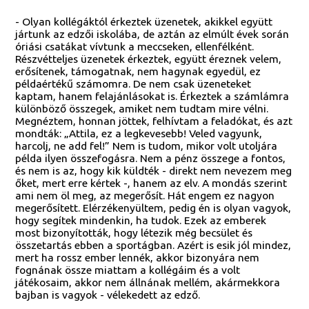
- Olyan kollégáktól érkeztek üzenetek, akikkel együtt
jártunk az edzői iskolába, de aztán az elmúlt évek során
óriási csatákat vívtunk a meccseken, ellenfélként.
Részvétteljes üzenetek érkeztek, együtt éreznek velem,
erősítenek, támogatnak, nem hagynak egyedül, ez
példaértékű számomra. De nem csak üzeneteket
kaptam, hanem felajánlásokat is. Érkeztek a számlámra
különböző összegek, amiket nem tudtam mire vélni.
Megnéztem, honnan jöttek, felhívtam a feladókat, és azt
mondták: „Attila, ez a legkevesebb! Veled vagyunk,
harcolj, ne add fel!” Nem is tudom, mikor volt utoljára
példa ilyen összefogásra. Nem a pénz összege a fontos,
és nem is az, hogy kik küldték - direkt nem nevezem meg
őket, mert erre kértek -, hanem az elv. A mondás szerint
ami nem öl meg, az megerősít. Hát engem ez nagyon
megerősített. Elérzékenyültem, pedig én is olyan vagyok,
hogy segítek mindenkin, ha tudok. Ezek az emberek
most bizonyították, hogy létezik még becsület és
összetartás ebben a sportágban. Azért is esik jól mindez,
mert ha rossz ember lennék, akkor bizonyára nem
fognának össze miattam a kollégáim és a volt
játékosaim, akkor nem állnának mellém, akármekkora
bajban is vagyok - vélekedett az edző.