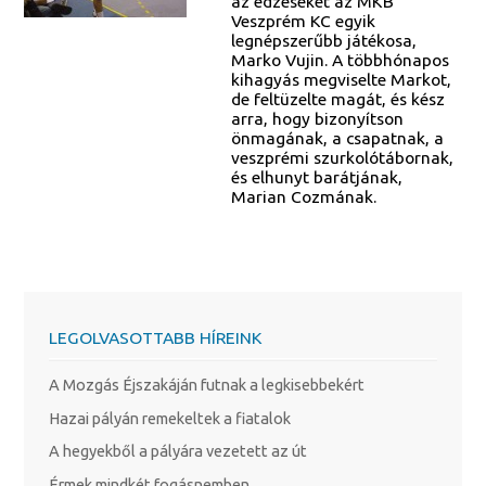
az edzéseket az MKB
Veszprém KC egyik
legnépszerűbb játékosa,
Marko Vujin. A többhónapos
kihagyás megviselte Markot,
de feltüzelte magát, és kész
arra, hogy bizonyítson
önmagának, a csapatnak, a
veszprémi szurkolótábornak,
és elhunyt barátjának,
Marian Cozmának.
LEGOLVASOTTABB HÍREINK
A Mozgás Éjszakáján futnak a legkisebbekért
Hazai pályán remekeltek a fiatalok
A hegyekből a pályára vezetett az út
Érmek mindkét fogásnemben