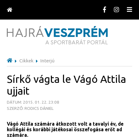
Cikkek
Interjú
Sírkő vágta le Vágó Attila
ujjait
DÁTUM: 2015. 01. 22. 23:08
SZERZŐ: RODICS DÁNIEL
Vágó Attila számára átkozott volt a tavalyi év, de
kollégái és korábbi játékosai összefogása erőt ad
számára.